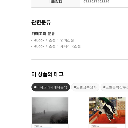
ISBN13
9788937493386
관련분류
카테고리 분류
eBook
소설
영미소설
eBook
소설
세계각국소설
이 상품의 태그
#머니그라피에나온책
#노벨상수상자
#노벨문학상수