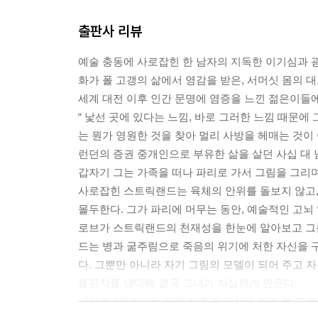
것들이 그 앞에서는 경악하며 움츠러들 것 같았다.
출판사 리뷰
것을 보여줄지도 모른다는 느낌으로 두려움을 불러일
예술 충동에 사로잡힌 한 남자의 지독한 이기심과 
--- pp.300~301
화가 폴 고갱의 삶에서 영감을 받은, 서머싯 몸의 
세계 대전 이후 인간 문명에 염증을 느낀 젊은이들
“ 낯선 곳에 있다는 느낌, 바로 그러한 느낌 때문에
는 뭔가 영원한 것을 찾아 멀리 사방을 헤매는 것이 
런던의 증권 중개인으로 부유한 삶을 살던 사십 대 
갑자기 그는 가족을 떠나 파리로 가서 그림을 그리
사로잡힌 스트릭랜드는 육체의 안위를 돌보지 않고,
몰두한다. 그가 파리에 머무는 동안, 예술적인 고뇌
로브가 스트릭랜드의 천재성을 한눈에 알아보고 그
드는 병과 굶주림으로 죽음의 위기에 처한 자신을 
다. 그뿐만 아니라 자기 그림의 모델이 되어 주고 
블란치를 냉대해 결국 그녀가 자살하게 만든다.
『달과 6펜스』는 프랑스 후기 인상파 화가 폴 고갱