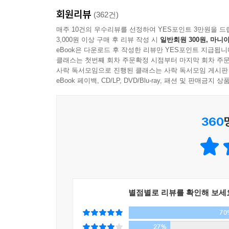
전 세계에 널리 알린 결정적인 작품이다. 세계 대전
회원리뷰
느낀 젊은 세대에게 영혼의 세계와 순수의 세계에 
(362건)
이에게 내재된 보편적인 욕망, 즉 억압된 현실을 
매주 10건의 우수리뷰를 선정하여 YES포인트 3만원을 드
3,000원 이상 구매 후 리뷰 작성 시
일반회원 300원, 마니아
살고 싶은 욕망을 자극하는 강렬한 소설이다.
eBook은 다운로드 후 작성한 리뷰만 YES포인트 지급됩니
▶ 후대에 걸쳐 두고두고 평가받을 수작. 빈틈없는 
클래스는 첫번째 회차 주문확정 시점부터 마지막 회차 주문
하고 간결한 문체가 고루 돋보이는 위대한 작품. ─
사락 독서모임으로 진행된 클래스는 사락 독서모임 게시판
▶ 기지 넘치고 몰입도 높은 실화 소설로, 종종 최
eBook 페이백, CD/LP, DVD/Blu-ray, 패션 및 판매금
로 만들어 버리는 방식을 조롱한다. ─ 《보스턴 글
360
별점별로 리뷰를 확인해 보세
70
27%