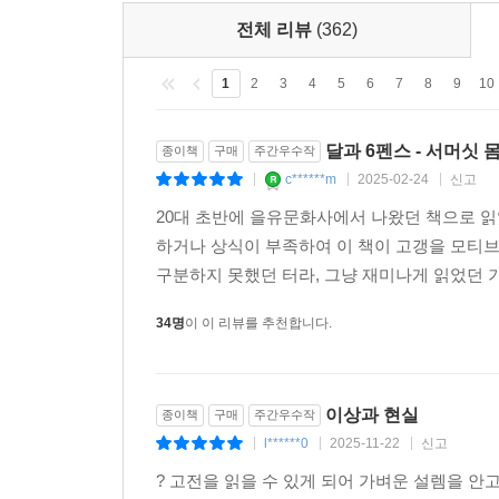
전체 리뷰
(362)
1
2
3
4
5
6
7
8
9
10
달과 6펜스 - 서머싯 
종이책
구매
주간우수작
c******m
2025-02-24
신고
|
|
|
20대 초반에 을유문화사에서 나왔던 책으로 읽
하거나 상식이 부족하여 이 책이 고갱을 모티브로
구분하지 못했던 터라, 그냥 재미나게 읽었던 기
34명
이 이 리뷰를 추천합니다.
이상과 현실
종이책
구매
주간우수작
l******0
2025-11-22
신고
|
|
|
? 고전을 읽을 수 있게 되어 가벼운 설렘을 