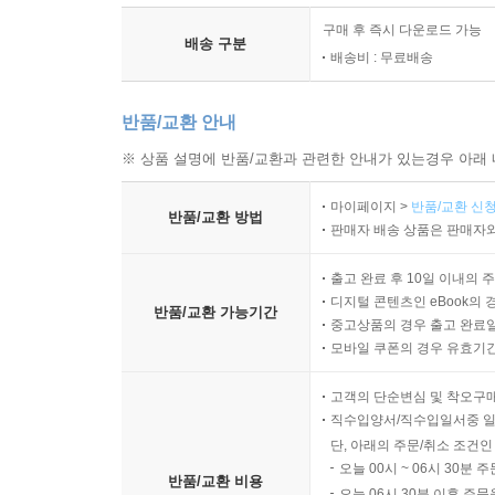
구매 후 즉시 다운로드 가능
배송 구분
배송비 : 무료배송
반품/교환 안내
※ 상품 설명에 반품/교환과 관련한 안내가 있는경우 아래 
마이페이지 >
반품/교환 신청
반품/교환 방법
판매자 배송 상품은 판매자와
출고 완료 후 10일 이내의 
디지털 콘텐츠인 eBook의 
반품/교환 가능기간
중고상품의 경우 출고 완료일
모바일 쿠폰의 경우 유효기간(
고객의 단순변심 및 착오구
직수입양서/직수입일서중 일
단, 아래의 주문/취소 조건인
오늘 00시 ~ 06시 30분 
반품/교환 비용
오늘 06시 30분 이후 주문