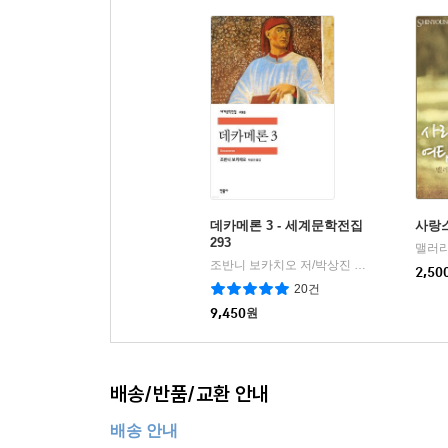
데카메론 3 - 세계문학전집
사랑
293
맬러리
조반니 보카치오 저/박상진 역
민음사
|
2,50
20건
9,450
원
배송/반품/교환 안내
배송 안내