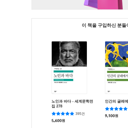
이 책을 구입하신 분
노인과 바다 - 세계문학전
인간의 굴레에
집 278
395건
9,100
원
5,600
원