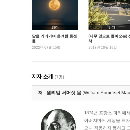
읽다
읽다
달을 가리키며 움켜쥔 동전
(나무 앞으로 돌아오는) 
들
책
2022년 07월 15일
2018년 10월 19일
저자 소개
(1명)
저 :
윌리엄 서머싯 몸
(William Somerset Ma
1874년 프랑스 파리에
아버지마저 세상을 뜨자
으나 적응하지 못하고 그