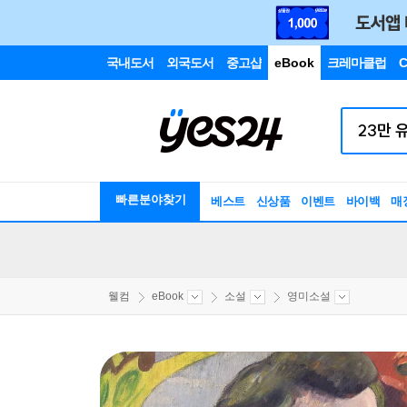
국내도서
외국도서
중고샵
eBook
크레마클럽
C
빠른분야찾기
베스트
신상품
이벤트
바이백
매
웰컴
eBook
소설
영미소설