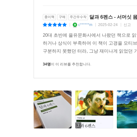
달과 6펜스 - 서머싯 
종이책
구매
주간우수작
c******m
2025-02-24
신고
|
|
|
20대 초반에 을유문화사에서 나왔던 책으로 읽
하거나 상식이 부족하여 이 책이 고갱을 모티브로
구분하지 못했던 터라, 그냥 재미나게 읽었던 기
34명
이 이 리뷰를 추천합니다.
2