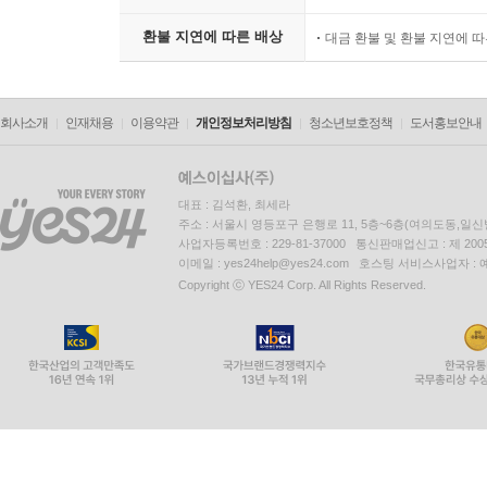
환불 지연에 따른 배상
대금 환불 및 환불 지연에 
회사소개
인재채용
이용약관
개인정보처리방침
청소년보호정책
도서홍보안내
대표 : 김석환, 최세라
주소 : 서울시 영등포구 은행로 11, 5층~6층(여의도동,일신
사업자등록번호 : 229-81-37000 통신판매업신고 : 제 200
이메일 : yes24help@yes24.com 호스팅 서비스사업자 :
Copyright ⓒ YES24 Corp. All Rights Reserved.