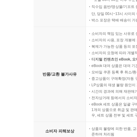
직수입 음반/영상물/기프트 
단, 당일 00시~13시 사이
박스 포장은 택배 배송이 가
소비자의 책임 있는 사유로 
소비자의 사용, 포장 개봉에 
복제가 가능한 상품 등의 포장을 
소비자의 요청에 따라 개별
디지털 컨텐츠인 eBook, 
eBook 대여 상품은 대여 기
모바일 쿠폰 등록 후 취소/환
반품/교환 불가사유
중고상품이 구매확정(자동 
LP상품의 재생 불량 원인이 기
시간의 경과에 의해 재판매가
전자상거래 등에서의 소비자
eBook 세트 상품은 일괄 
1개의 상품으로 취급 및 판매
우, 세트 상품 전부 및 세트
상품의 불량에 의한 반품, 교
소비자 피해보상
준하여 처리됨