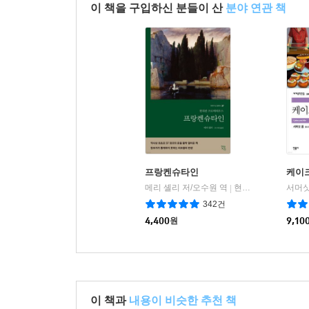
이 책을 구입하신 분들이 산
분야 연관 책
프랑켄슈타인
케이
메리 셸리 저/오수원 역
현대지성
서머싯
|
342건
4,400
원
9,10
이 책과
내용이 비슷한 추천 책