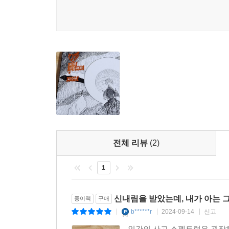
전체 리뷰
(2)
1
신내림을 받았는데, 내가 아는 
종이책
구매
b******r
2024-09-14
신고
|
|
|
인간의 사고 스펙트럼은 굉장히 