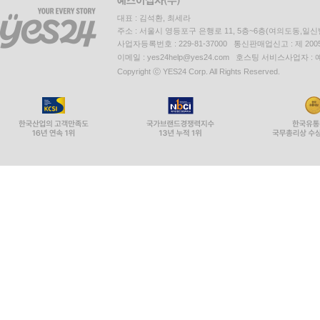
대표 : 김석환, 최세라
주소 : 서울시 영등포구 은행로 11, 5층~6층(여의도동,일신
사업자등록번호 : 229-81-37000 통신판매업신고 : 제 200
이메일 : yes24help@yes24.com 호스팅 서비스사업자 :
Copyright ⓒ YES24 Corp. All Rights Reserved.