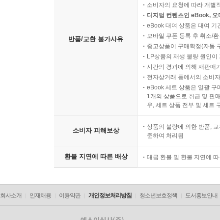
소비자의 요청에 따라 개별
디지털 컨텐츠인 eBook, 
eBook 대여 상품은 대여 기
모바일 쿠폰 등록 후 취소/환
반품/교환 불가사유
중고상품이 구매확정(자동 
LP상품의 재생 불량 원인이 기
시간의 경과에 의해 재판매가
전자상거래 등에서의 소비자
eBook 세트 상품은 일괄 
1개의 상품으로 취급 및 판매
우, 세트 상품 전부 및 세트
상품의 불량에 의한 반품, 교
소비자 피해보상
준하여 처리됨
환불 지연에 따른 배상
대금 환불 및 환불 지연에 
회사소개
인재채용
이용약관
개인정보처리방침
청소년보호정책
도서홍보안내