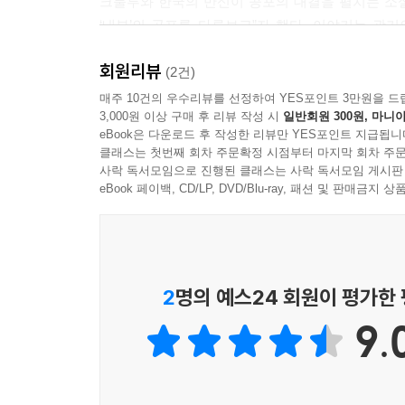
크툴루와 한국의 만신이 공포의 대결을 펼치는 소설
‘내부’의 공포를 다루보고”자 했다. 이야기는 
끊임없이 자신을 검열하는 젊은 연구자 민서의 내면
회원리뷰
문득 한마디 말로 민서의 깊은 속에 도사리는 두려움
(2건)
세상은 인간에 무관심하다는 진실. 그것은 무엇과도
매주 10건의 우수리뷰를 선정하여 YES포인트 3만원을 드
3,000원 이상 구매 후 리뷰 작성 시
일반회원 300원, 마니아
그리고 이어지는 혼돈과 광기의 마지막 굿판. 민서는
eBook은 다운로드 후 작성한 리뷰만 YES포인트 지급됩니
것일까? FoP 시리즈의 새로운 프로젝트 LC.RC 202
클래스는 첫번째 회차 주문확정 시점부터 마지막 회차 주문
공포의 용은 익히 아는 자여라』 홍지운 『별들의 
사락 독서모임으로 진행된 클래스는 사락 독서모임 게시판
2020년 5월 30일 『역병의 바다』 김보영 『낮
eBook 페이백, CD/LP, DVD/Blu-ray, 패션 및 판매금
2
명의 예스24 회원이 평가한
9.