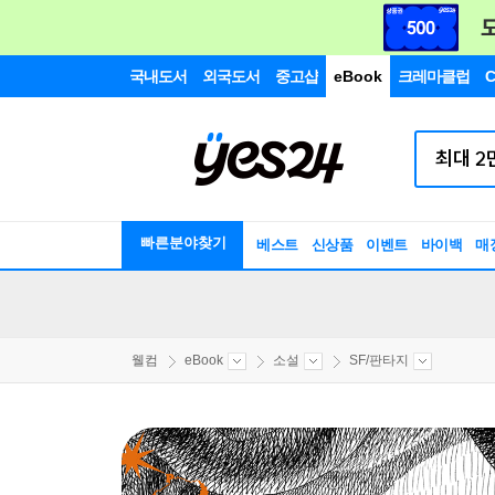
국내도서
외국도서
중고샵
eBook
크레마클럽
C
빠른분야찾기
베스트
신상품
이벤트
바이백
매
웰컴
eBook
소설
SF/판타지