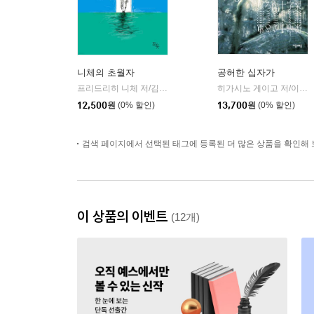
니체의 초월자
공허한 십자가
프리드리히 니체 저/김철 편역
히읏
히가시노 게이고 저/이선희 역
|
12,500
원
(0% 할인)
13,700
원
(0% 할인)
검색 페이지에서 선택된 태그에 등록된 더 많은 상품을 확인해 
이 상품의 이벤트
(12개)