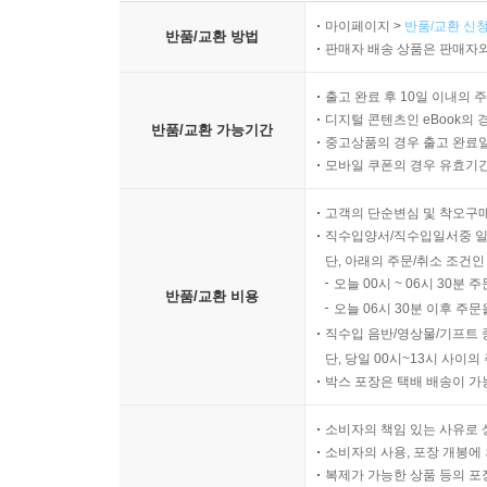
마이페이지 >
반품/교환 신청
반품/교환 방법
판매자 배송 상품은 판매자와
출고 완료 후 10일 이내의 
디지털 콘텐츠인 eBook의 
반품/교환 가능기간
중고상품의 경우 출고 완료일
모바일 쿠폰의 경우 유효기간(
고객의 단순변심 및 착오구
직수입양서/직수입일서중 일
단, 아래의 주문/취소 조건인
오늘 00시 ~ 06시 30분 
반품/교환 비용
오늘 06시 30분 이후 주문
직수입 음반/영상물/기프트 
단, 당일 00시~13시 사이
박스 포장은 택배 배송이 가
소비자의 책임 있는 사유로 
소비자의 사용, 포장 개봉에 
복제가 가능한 상품 등의 포장을 