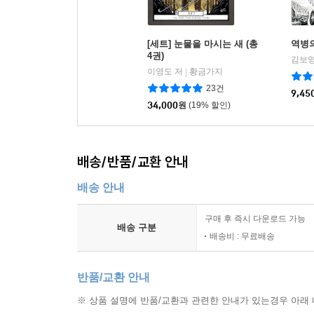
[세트] 눈물을 마시는 새 (총
역병
4권)
김보영
이영도 저
황금가지
|
23건
9,45
34,000
원
(19% 할인)
배송/반품/교환 안내
배송 안내
구매 후 즉시 다운로드 가능
배송 구분
배송비 : 무료배송
반품/교환 안내
※ 상품 설명에 반품/교환과 관련한 안내가 있는경우 아래 