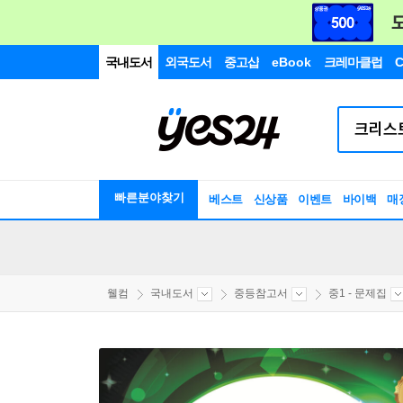
국내도서
외국도서
중고샵
eBook
크레마클럽
C
빠른분야찾기
베스트
신상품
이벤트
바이백
매
웰컴
국내도서
중등참고서
중1 - 문제집