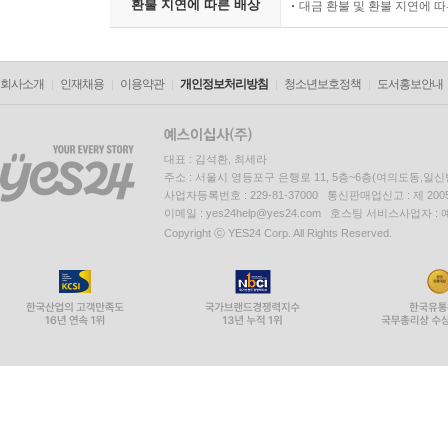
환불 지연에 따른 배상
대금 환불 및 환불 지연에 
회사소개
인재채용
이용약관
개인정보처리방침
청소년보호정책
도서홍보안내
대표 : 김석환, 최세라
주소 : 서울시 영등포구 은행로 11, 5층~6층(여의도동,일신
사업자등록번호 : 229-81-37000 통신판매업신고 : 제 200
이메일 : yes24help@yes24.com 호스팅 서비스사업자 :
Copyright ⓒ YES24 Corp. All Rights Reserved.