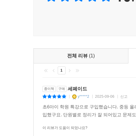
이 책은 과학고, 영재학교 및 특목고의 탐구력, 창
경시대회나 중등영재교육원을 준비하는 학생에게 중
학생에게는 다양한 수준의 풍부한 문제 제공을 통한
전체 리뷰
(1)
1
세페이드
종이책
구매
y*****2
2025-09-06
신고
|
|
|
초6아이 학원 특강으로 구입했습니다. 중등 올라
입했구요. 단원별로 정리가 잘 되어있고 문제도
이 리뷰가 도움이 되었나요?