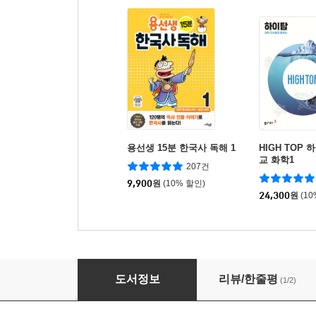
용선생 15분 한국사 독해 1
HIGH TOP
교 화학1
207건
9,900
원
(10% 할인)
24,300
원
(1
창의력과학 세페이드 1F 화학 (상)
도서정보
리뷰/한줄평
(1/2)