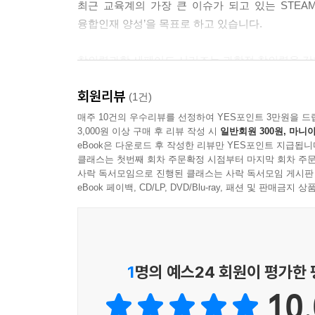
최근 교육계의 가장 큰 이슈가 되고 있는 STEA
융합인재 양성’을 목표로 하고 있습니다.
창의력과학 세페이드 시리즈는 과학적 창의력을 강
회원리뷰
② 책의 특징
(1건)
(1) 강의 : 한 단원의 내용을 4면으로 나누어 
매주 10건의 우수리뷰를 선정하여 YES포인트 3만원을 드
3,000원 이상 구매 후 리뷰 작성 시
일반회원 300원, 마니아
(2) 개념확인, 확인+, 개념다지기 : 강의 내용을
eBook은 다운로드 후 작성한 리뷰만 YES포인트 지급됩니
(3) 유형익히기& 하브루타 : 관련 소단원 내용을
클래스는 첫번째 회차 주문확정 시점부터 마지막 회차 주문
있도록 하였습니다.
사락 독서모임으로 진행된 클래스는 사락 독서모임 게시판
(4) 창의력&토론마당 : 관련 소단원 내용에 관련
eBook 페이백, CD/LP, DVD/Blu-ray, 패션 및 판매금
수 있도록 하였고, 관련 주제에 대한 토론이 가능하
(5) 스스로 실력 높이기 : 학습한 내용에 대한 복
단계별로 실력을 향상할 수 있도록 하였습니다.
(6) 프로젝트 : 대단원이 마무리될 때마다 이슈
1
명의 예스24 회원이 평가한
제시하여 개인별로 실시할 수 있도록 하였습니다. 융
10.