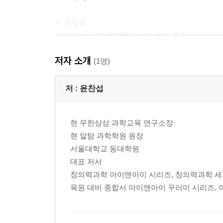
Ⅳ 화합물
11강 이온 12강 화합물 13강 이온의 확인
14강. project 4 - 우리 주변의 이온 화합물
저자 소개
(1명)
(정답과 해설)
저 :
윤찬섭
현 무한상상 과학교육 연구소장
현 알탐 과학학원 원장
서울대학교 동대학원
대표 저서
창의력과학 아이앤아이 시리즈, 창의력과학 세
육원 대비 종합서 아이앤아이 꾸러미 시리즈, 