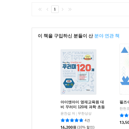
1
이 책을 구입하신 분들이 산
분야 연관 책
아이앤아이 영재교육원 대
필즈수
비 꾸러미 120제 과학 초등
4,5학년
윤찬섭 저
무한상상
|
4건
13,5
16,200
원
(10% 할인)