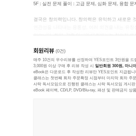
5F : 실전 문제 풀이 : 고급 문제, 심화 문제, 융
결국은 창의력입니다. 창의력은 유익하고 새로운 것
연관성을 나타내는 융통성, 여러 의견을 내는 유창성
있습니다. 한편, 각종 입시와 대회에서는 창의적 
최근 교육계의 가장 큰 이슈가 되고 있는 STEA
회원리뷰
융합인재 양성’을 목표로 하고 있습니다.
(0건)
창의력과학 세페이드 시리즈는 과학적 창의력을 강
매주 10건의 우수리뷰를 선정하여 YES포인트 3만원을 드
3,000원 이상 구매 후 리뷰 작성 시
일반회원 300원, 마니아
eBook은 다운로드 후 작성한 리뷰만 YES포인트 지급됩니
② 책의 특징
클래스는 첫번째 회차 주문확정 시점부터 마지막 회차 주문
(1) 강의 : 한 단원의 내용을 4면으로 나누어 
사락 독서모임으로 진행된 클래스는 사락 독서모임 게시판
(2) 개념확인, 확인+, 개념다지기 : 강의 내용을
eBook 페이백, CD/LP, DVD/Blu-ray, 패션 및 판매금
(3) 유형익히기& 하브루타 : 관련 소단원 내용을
있도록 하였습니다.
(4) 창의력&토론마당 : 관련 소단원 내용에 관련
수 있도록 하였고, 관련 주제에 대한 토론이 가능하
(5) 스스로 실력 높이기 : 학습한 내용에 대한 복