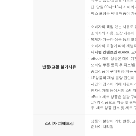
직수입 음반/영상물/기프트 
단, 당일 00시~13시 사이
박스 포장은 택배 배송이 가
소비자의 책임 있는 사유로 
소비자의 사용, 포장 개봉에 
복제가 가능한 상품 등의 포장을 
소비자의 요청에 따라 개별
디지털 컨텐츠인 eBook, 
eBook 대여 상품은 대여 기
모바일 쿠폰 등록 후 취소/환
반품/교환 불가사유
중고상품이 구매확정(자동 
LP상품의 재생 불량 원인이 기
시간의 경과에 의해 재판매가
전자상거래 등에서의 소비자
eBook 세트 상품은 일괄 
1개의 상품으로 취급 및 판매
우, 세트 상품 전부 및 세트
상품의 불량에 의한 반품, 교
소비자 피해보상
준하여 처리됨