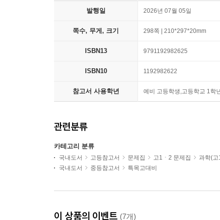
발행일
2026년 07월 05일
쪽수, 무게, 크기
298쪽 | 210*297*20mm
ISBN13
9791192982625
ISBN10
1192982622
참고서 사용학년
예비 고등학생,고등학교 1학
관련분류
카테고리 분류
국내도서
고등참고서
문제집
고1ㆍ2 문제집
과학(고1
국내도서
중등참고서
특목고대비
이 상품의 이벤트
(7개)