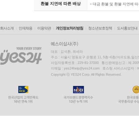
환불 지연에 따른 배상
대금 환불 및 환불 지연에 
회사소개
인재채용
이용약관
개인정보처리방침
청소년보호정책
도서홍보안내
대표 : 김석환, 최세라
주소 : 서울시 영등포구 은행로 11, 5층~6층(여의도동,일신
사업자등록번호 : 229-81-37000 통신판매업신고 : 제 200
이메일 : yes24help@yes24.com 호스팅 서비스사업자 :
Copyright ⓒ YES24 Corp. All Rights Reserved.