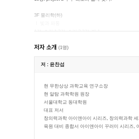
3F 물리학(하)
Ⅰ 빛과 파동
1강. 소리 1 2강. 소리 2 3강. 빛 1
4강. 빛 2 5강. Project 3 과학으로 장애를 극복
저자 소개
(1명)
Ⅱ 에너지
6강. 돌림힘과 평형 7강. 유체 1 8강. 유체 2
저 :
윤찬섭
9강. 열역학 법칙 10강. 열전달과 에너지 이용
11강. project 4 자연에서 배운다!
현 무한상상 과학교육 연구소장
현 알탐 과학학원 원장
(정답과 해설)
서울대학교 동대학원
대표 저서
창의력과학 아이앤아이 시리즈, 창의력과학 세
육원 대비 종합서 아이앤아이 꾸러미 시리즈, 