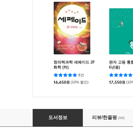
창의력과학 세페이드 2F
완자 고등 통합과
화학 (하)
6년용)
8건
16,650
원
(10% 할인)
17,550
원
(10
창의력과학 세페이드 3F 물리학 (하)
도서정보
리뷰/한줄평
(0/0)