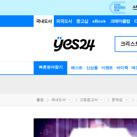
국내도서
외국도서
중고샵
eBook
크레마클럽
C
빠른분야찾기
베스트
신상품
이벤트
바이백
매
웰컴
국내도서
고등참고서
문제집