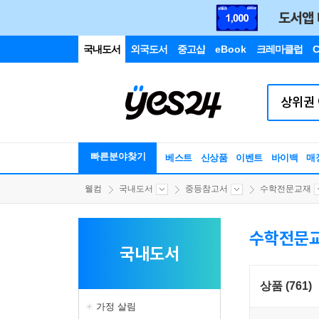
국내도서
외국도서
중고샵
eBook
크레마클럽
C
빠른분야찾기
베스트
신상품
이벤트
바이백
매
웰컴
국내도서
중등참고서
수학전문교재
수학전문
국내도서
상품 (761)
가정 살림