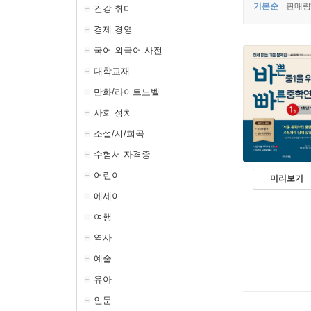
기본순
판매량
건강 취미
경제 경영
국어 외국어 사전
대학교재
만화/라이트노벨
사회 정치
소설/시/희곡
수험서 자격증
어린이
미리보기
에세이
여행
역사
예술
유아
인문