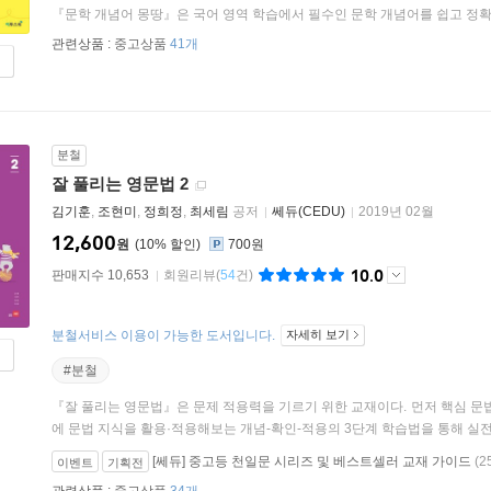
『문학 개념어 몽땅』은 국어 영역 학습에서 필수인 문학 개념어를 쉽고 정확
관련상품 :
중고상품
41개
분철
잘 풀리는 영문법 2
김기훈
,
조현미
,
정희정
,
최세림
공저
쎄듀(CEDU)
2019년 02월
12,600
원
10
%
700원
10.0
판매지수 10,653
회원리뷰
(
54
건)
분철서비스 이용이 가능한 도서입니다.
자세히 보기
#분철
『잘 풀리는 영문법』은 문제 적용력을 기르기 위한 교재이다. 먼저 핵심 문
에 문법 지식을 활용·적용해보는 개념-확인-적용의 3단계 학습법을 통해 실전 
[쎄듀] 중고등 천일문 시리즈 및 베스트셀러 교재 가이드
(2
이벤트
기획전