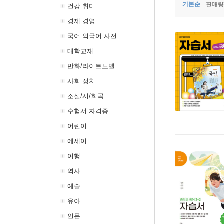
기본순
판매량
건강 취미
경제 경영
국어 외국어 사전
대학교재
만화/라이트노벨
사회 정치
소설/시/희곡
수험서 자격증
어린이
에세이
여행
역사
예술
유아
인문