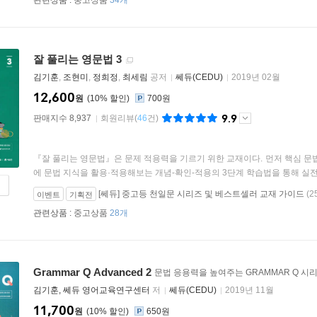
관련상품 :
중고상품
34개
잘 풀리는 영문법 3
김기훈
,
조현미
,
정희정
,
최세림
공저
쎄듀(CEDU)
2019년 02월
12,600
원
10
%
700원
9.9
판매지수 8,937
회원리뷰
(
46
건)
『잘 풀리는 영문법』은 문제 적용력을 기르기 위한 교재이다. 먼저 핵심 문
에 문법 지식을 활용·적용해보는 개념-확인-적용의 3단계 학습법을 통해 실전 
[쎄듀] 중고등 천일문 시리즈 및 베스트셀러 교재 가이드
(2
이벤트
기획전
관련상품 :
중고상품
28개
Grammar Q Advanced 2
문법 응용력을 높여주는 GRAMMAR Q 시
김기훈, 쎄듀 영어교육연구센터
저
쎄듀(CEDU)
2019년 11월
11,700
원
10
%
650원