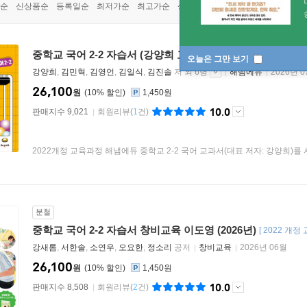
순
신상품순
등록일순
최저가순
최고가순
상품명순
중학교 국어 2-2 자습서 (강양희 교과서편)
[
2022 개정 교육과정
]
오늘은 그만 보기
강양희
,
김민혁
,
김영언
,
김일식
,
김진솔
저 외 6명
해냄에듀
2026년 
26,100
원
10
%
1,450원
10.0
판매지수 9,021
회원리뷰
(
1
건)
2022개정 교육과정 해냄에듀 중학교 2-2 국어 교과서(대표 저자: 강양희)
분철
중학교 국어 2-2 자습서 창비교육 이도영 (2026년)
[
2022 개정
강새롬
,
서한솔
,
소연우
,
오요한
,
정소리
공저
창비교육
2026년 06월
26,100
원
10
%
1,450원
10.0
판매지수 8,508
회원리뷰
(
2
건)