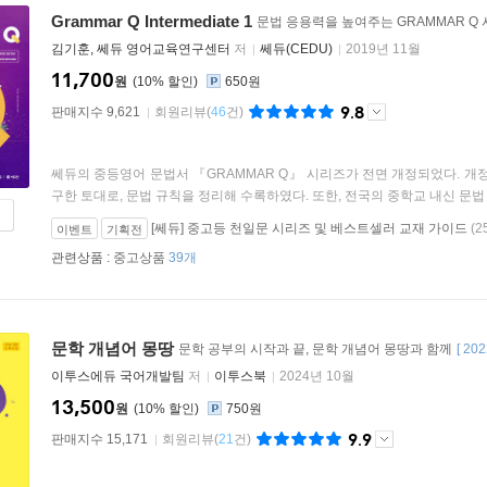
Grammar Q Intermediate 1
문법 응용력을 높여주는 GRAMMAR Q
김기훈, 쎄듀 영어교육연구센터
저
쎄듀(CEDU)
2019년 11월
11,700
원
10
%
650원
9.8
판매지수 9,621
회원리뷰
(
46
건)
쎄듀의 중등영어 문법서 『GRAMMAR Q』 시리즈가 전면 개정되었다. 개
구한 토대로, 문법 규칙을 정리해 수록하였다. 또한, 전국의 중학교 내신 문법 
[쎄듀] 중고등 천일문 시리즈 및 베스트셀러 교재 가이드
(2
이벤트
기획전
관련상품 :
중고상품
39개
문학 개념어 몽땅
문학 공부의 시작과 끝, 문학 개념어 몽땅과 함께
[
20
이투스에듀 국어개발팀
저
이투스북
2024년 10월
13,500
원
10
%
750원
9.9
판매지수 15,171
회원리뷰
(
21
건)