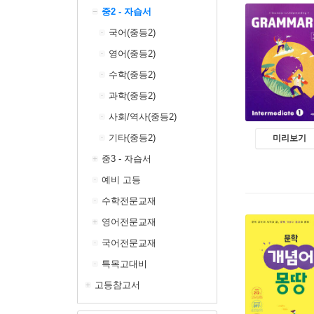
중2 - 자습서
국어(중등2)
영어(중등2)
수학(중등2)
과학(중등2)
사회/역사(중등2)
기타(중등2)
미리보기
중3 - 자습서
예비 고등
수학전문교재
영어전문교재
국어전문교재
특목고대비
고등참고서