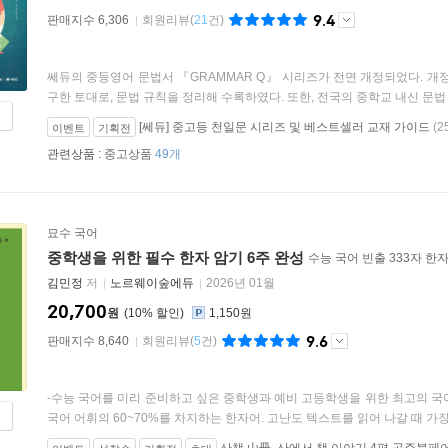
9.4
판매지수 6,306
회원리뷰
(
21
건)
쎄듀의 중등영어 문법서 『GRAMMAR Q』 시리즈가 전면 개정되었다. 개
구한 토대로, 문법 규칙을 정리해 수록하였다. 또한, 전국의 중학교 내신 문법 
[쎄듀] 중고등 천일문 시리즈 및 베스트셀러 교재 가이드
(2
이벤트
기획전
관련상품 :
중고상품
49개
묘수 국어
중학생을 위한 필수 한자 암기 6주 완성
수능 국어 빈출 333자 한
김민정
저
노르웨이숲에듀
2026년 01월
20,700
원
10
%
1,150원
9.6
판매지수 8,640
회원리뷰
(
5
건)
-수능 국어를 미리 준비하고 싶은 중학생과 예비 고등학생을 위한 최고의 국
국어 어휘의 60~70%를 차지하는 한자어. 고난도 텍스트를 읽어 나갈 때 가장 