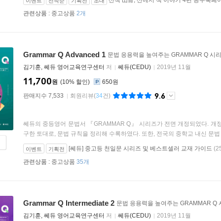
산책 山冊, 산에서 책 이야기 4편 공주북페
이벤트
선착순
기획전
초대
관련상품 :
중고상품
2개
Grammar Q Advanced 1
문법 응용력을 높여주는 GRAMMAR Q 시
김기훈, 쎄듀 영어교육연구센터
저
쎄듀(CEDU)
2019년 11월
11,700
원
10
%
650원
9.6
판매지수 7,533
회원리뷰
(
34
건)
쎄듀의 중등영어 문법서 『GRAMMAR Q』 시리즈가 전면 개정되었다. 개
구한 토대로, 문법 규칙을 정리해 수록하였다. 또한, 전국의 중학교 내신 문법 
[쎄듀] 중고등 천일문 시리즈 및 베스트셀러 교재 가이드
(2
이벤트
기획전
관련상품 :
중고상품
35개
Grammar Q Intermediate 2
문법 응용력을 높여주는 GRAMMAR Q
김기훈, 쎄듀 영어교육연구센터
저
쎄듀(CEDU)
2019년 11월