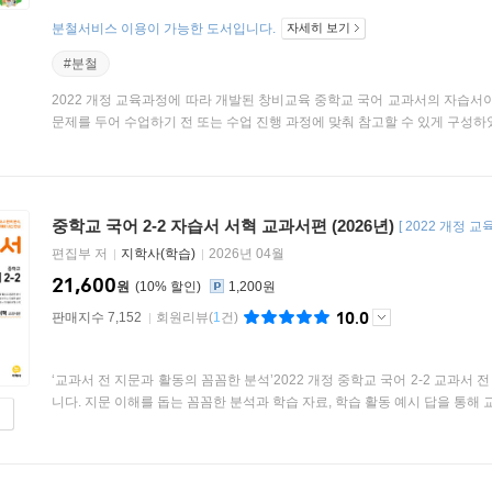
분철서비스 이용이 가능한 도서입니다.
자세히 보기
#분철
2022 개정 교육과정에 따라 개발된 창비교육 중학교 국어 교과서의 자습서
문제를 두어 수업하기 전 또는 수업 진행 과정에 맞춰 참고할 수 있게 구성하였다
중학교 국어 2-2 자습서 서혁 교과서편 (2026년)
[
2022 개정 
편집부 저
지학사(학습)
2026년 04월
21,600
원
10
%
1,200원
10.0
판매지수 7,152
회원리뷰
(
1
건)
‘교과서 전 지문과 활동의 꼼꼼한 분석’2022 개정 중학교 국어 2-2 교과
니다. 지문 이해를 돕는 꼼꼼한 분석과 학습 자료, 학습 활동 예시 답을 통해 교과