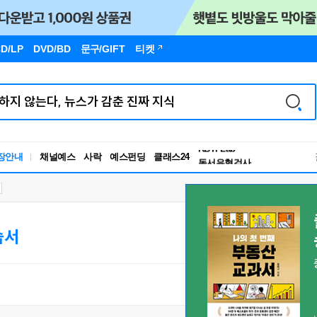
D/LP
DVD/BD
문구
/GIFT
티켓
독서유형검사
RBTI Lab
장안내
채널예스
사락
예스펀딩
클래스24
독서유형검사
습서