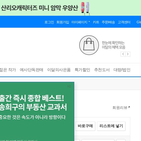
로그인
회원가입
마이페이지
카트
주문/배송
고객센터
Gl
젊은 작가
예사단독판매
이달의사은품
특가할인
추천도서
대량/법인
회원리뷰
전체선택
카트에 넣기
바로구매
리스트에 넣기