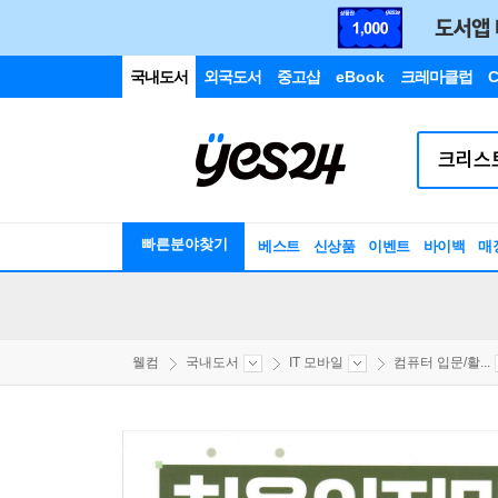
국내도서
외국도서
중고샵
eBook
크레마클럽
C
빠른분야찾기
베스트
신상품
이벤트
바이백
매
웰컴
국내도서
IT 모바일
컴퓨터 입문/활...