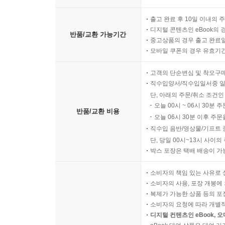
출고 완료 후 10일 이내의 
디지털 콘텐츠인 eBook의 
반품/교환 가능기간
중고상품의 경우 출고 완료일
모바일 쿠폰의 경우 유효기간(
고객의 단순변심 및 착오구
직수입양서/직수입일서중 일
단, 아래의 주문/취소 조건인
오늘 00시 ~ 06시 30분 
반품/교환 비용
오늘 06시 30분 이후 주문
직수입 음반/영상물/기프트 
단, 당일 00시~13시 사이
박스 포장은 택배 배송이 가
소비자의 책임 있는 사유로 
소비자의 사용, 포장 개봉에 
복제가 가능한 상품 등의 포장을 
소비자의 요청에 따라 개별
디지털 컨텐츠인 eBook, 