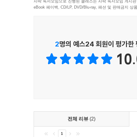
사락 독서모임으로 진행된 클래스는 사락 독서모임 게시판
eBook 페이백, CD/LP, DVD/Blu-ray, 패션 및 판매금
이 책에서 얻을 수 있는 것
ㆍ노션의 기본 개념부터 데이터베이스, 자동화까지
ㆍ학습의 이해도를 높이는 실습 템플릿 제공
2
명의 예스24 회원이 평가한
ㆍ노션 대시보드 정리와 설계를 통해 가독성 높은 
10.
ㆍ최신 업그레이드된 수식과 노션 AI 및 함께 활용
ㆍ맞춤형 템플릿을 설계하고, 이를 수익화 하는 전략
AI와 자동화가 업무 방식까지 변화시키고 있는 지금
『처음이지만 프로처럼 쓰는 Notion: 기초, 데이
전체 리뷰
(2)
1