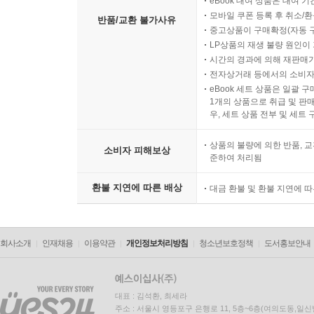
eBook 대여 상품은 대여 기
모바일 쿠폰 등록 후 취소/환
반품/교환 불가사유
중고상품이 구매확정(자동 
LP상품의 재생 불량 원인이 기
시간의 경과에 의해 재판매가
전자상거래 등에서의 소비자
eBook 세트 상품은 일괄 
1개의 상품으로 취급 및 판매
우, 세트 상품 전부 및 세트
상품의 불량에 의한 반품, 교
소비자 피해보상
준하여 처리됨
환불 지연에 따른 배상
대금 환불 및 환불 지연에 
회사소개
인재채용
이용약관
개인정보처리방침
청소년보호정책
도서홍보안내
대표 : 김석환, 최세라
주소 : 서울시 영등포구 은행로 11, 5층~6층(여의도동,일신