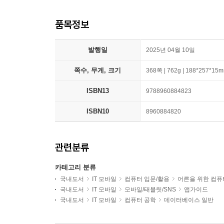
품목정보
발행일
2025년 04월 10일
쪽수, 무게, 크기
368쪽 | 762g | 188*257*15
ISBN13
9788960884823
ISBN10
8960884820
관련분류
카테고리 분류
국내도서
IT 모바일
컴퓨터 입문/활용
어른을 위한 컴퓨
국내도서
IT 모바일
모바일/태블릿/SNS
앱가이드
국내도서
IT 모바일
컴퓨터 공학
데이터베이스 일반