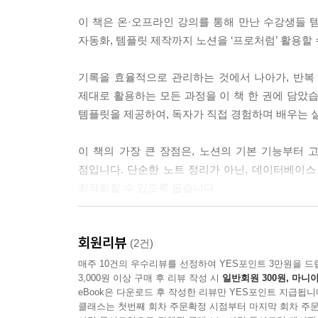
LESSON 03 노션 마켓플레이스를 활용한 템플릿 
이 책은 온·오프라인 강의를 통해 만난 수강생들 
UX 꿀팁: 사람들을 끌어들이는 템플릿 판매 노하우
자동화, 템플릿 제작까지 노션을 ‘프로처럼’ 활용할
기록을 효율적으로 관리하는 것에서 나아가, 반복
제대로 활용하는 모든 과정을 이 책 한 권에 담았습
템플릿을 제공하여, 독자가 직접 경험하며 배우는 
이 책의 가장 큰 장점은, 노션의 기본 기능부터
점입니다. 단순한 노트 정리가 아닌, 데이터베이스 
최적화할 수 있도록 돕습니다.
이런 분들에게 추천합니다!
회원리뷰
(2건)
ㆍ노션을 처음 시작하지만 제대로 활용하고 싶은 
매주 10건의 우수리뷰를 선정하여 YES포인트 3만원을 드
3,000원 이상 구매 후 리뷰 작성 시
일반회원 300원, 마니아
ㆍ단순한 기록을 넘어 데이터베이스와 자동화를 적
eBook은 다운로드 후 작성한 리뷰만 YES포인트 지급됩니
ㆍ자신만의 노션 템플릿을 만들어 업무 생산성을 
클래스는 첫번째 회차 주문확정 시점부터 마지막 회차 주문
ㆍ노션을 활용해 템플릿 제작 및 판매 등 부수익을 