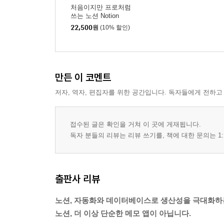
처음이지만 프로처럼
LESSON 03 데이터베이스 시각화를 위한 노션 차
쓰는 노션 Notion
실습: 지출관리 가계부 만들기
22,500
원
(10% 할인)
LESSON 04 데이터베이스 수집을 위한 노션 양식
실습: 제품 구매 만족도 조사 만들기
UX 꿀팁: 많은 데이터베이스를 효율적으로 관리하
만든 이 코멘트
CHAPTER 05 노션 마스터만 쓴다는 수식과 자동화
저자, 역자, 편집자를 위한 공간입니다. 독자들에게 전하고
LESSON 01 조건에 따라 값이 달라지는 노션 수식
접수된 글은 확인을 거쳐 이 곳에 게재됩니다.
LESSON 02 수식을 활용한 노션 자동화 세팅
독자 분들의 리뷰는 리뷰 쓰기를, 책에 대한 문의는 1:
실습: 웨비나 신청자 관리 시스템 만들기
UX 꿀팁: 노션 AI를 활용한 노션 수식 생성 방법
출판사 리뷰
CHAPTER 06 미친 듯이 확장하는 노션
노션, 자동화와 데이터베이스로 생산성을 극대화하
LESSON 01 노션과 다른 앱 연동하기
노션, 더 이상 단순한 메모 앱이 아닙니다.
LESSON 02 무조건 팔리는 노션 템플릿 제작 프로