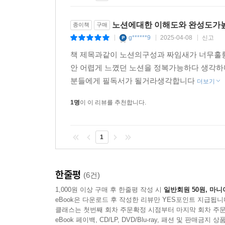
노션에대한 이해도와 완성도가
종이책
구매
g******9
2025-04-08
신고
|
|
|
책 제목과같이 노션의구성과 짜임새가 너무훌
안 어렵게 느꼈던 노션을 정복가능하다 생각
분들에게 필독서가 될거라생각합니다
더보기
1명
이 이 리뷰를 추천합니다.
1
한줄평
(6건)
1,000원 이상 구매 후 한줄평 작성 시
일반회원 50원, 마니
eBook은 다운로드 후 작성한 리뷰만 YES포인트 지급됩니
클래스는 첫번째 회차 주문확정 시점부터 마지막 회차 주문
eBook 페이백, CD/LP, DVD/Blu-ray, 패션 및 판매금