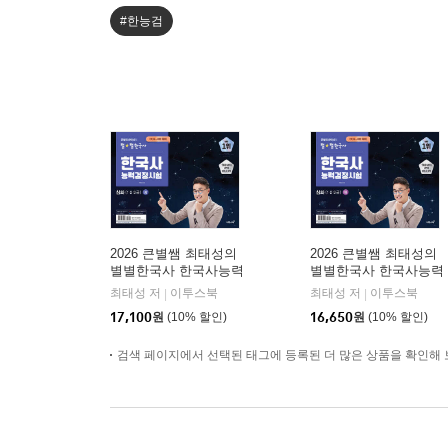
#한능검
2026 큰별쌤 최태성의
2026 큰별쌤 최태성의
별별한국사 한국사능력
별별한국사 한국사능력
검정시험 심화(1,2,3급)
검정시험 심화(1,2,3급)
최태성 저
이투스북
최태성 저
이투스북
|
|
상
하
17,100
원
(10% 할인)
16,650
원
(10% 할인)
검색 페이지에서 선택된 태그에 등록된 더 많은 상품을 확인해 