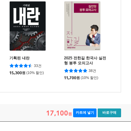
기획된 내란
2025 전한길 한국사 실전
형 봉투 모의고사
33건
38건
15,300
원
(10% 할인)
11,700
원
(10% 할인)
17,100
카트에 넣기
바로구매
원