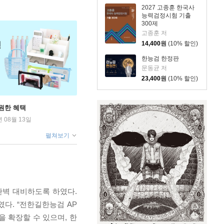
의
2027 고종훈 한국사
능력검정시험 기출
300제
고종훈 저
14,400
원
(10% 할인)
한능검 한정판
문동균 저
23,400
원
(10% 할인)
원한 혜택
년 08월 13일
펼쳐보기
완벽 대비하도록 하였다.
다. “전한길한능검 AP
 확장할 수 있으며, 한