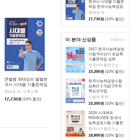
한국사 시대별 기출문
제집 한국사능력검정
시험 심화(1,2,3급)
최태성 저
17,730
원
(10% 할인)
이 분야 신상품
더보기
2027 한국사능력검정
시험 N지선다 초압축
기출문제집 심화
(1·2·3급)
한국사수험연구소 편저
15,300
원
(10% 할인)
큰별쌤 최태성의 별별한
한국사능력검정시험
국사 시대별 기출문제집
심화(1·2·3급) 2주컷
한국사능력검정시험 심
핵심요약집
최태성 저
이투스북
|
화(1,2,3급)
노범석 편저
17,730
원
(10% 할인)
15,300
원
(10% 할인)
2026 시대에듀
PASSCODE 한국사
능력검정시험 기출문
제집 800제 16회분
한국사수험연구소 편저
(78~63회) 심화(1·2·3
18,900
원
(10% 할인)
급)+ 무료 동영상 강