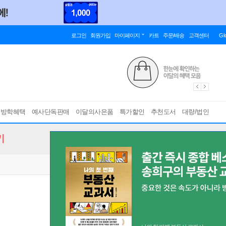
로그인
회원가입
마이페이지
카트
주문/배송
고객센터
Gl
름방학혜택
예사단독판매
이달의사은품
특가할인
추천도서
대량/법인
기