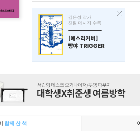
김은성 작가
친필 메시지 수록
---------------
[예스리커버]
빵야 TRIGGER
들이
함께 산 책