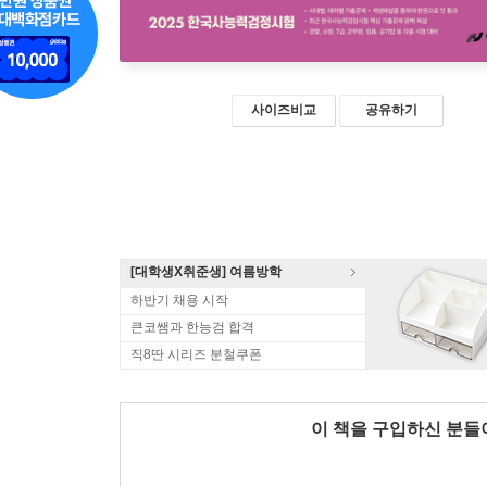
사이즈비교
공유하기
[대학생X취준생] 여름방학
하반기 채용 시작
큰코쌤과 한능검 합격
직8딴 시리즈 분철쿠폰
이 책을 구입하신 분