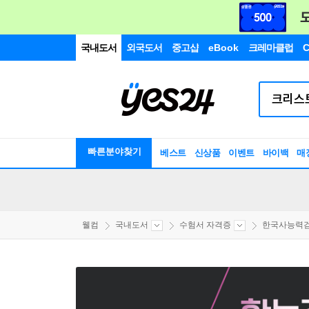
국내도서
외국도서
중고샵
eBook
크레마클럽
C
빠른분야찾기
베스트
신상품
이벤트
바이백
매
웰컴
국내도서
수험서 자격증
한국사능력검정