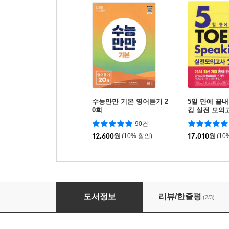
수능만만 기본 영어듣기 2
5일 만에 끝
0회
킹 실전 모의고
90건
12,600
원
(10% 할인)
17,010
원
(10
2025 전한길 한능검 기출 한 컷
도서정보
리뷰/한줄평
(2/3)