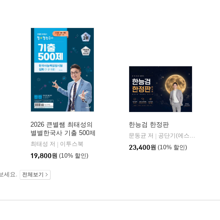
2026 큰별쌤 최태성의
한능검 한정판
별별한국사 기출 500제
문동균 저
공단기(에스티유니타스)
|
한국사능력검정시험 심
최태성 저
이투스북
|
23,400
원
(10% 할인)
화(1,2,3급)
19,800
원
(10% 할인)
보세요.
전체보기