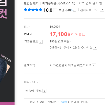
전한길
편저
메가공무원(넥스트스터디)
2025년 03월 15일
10.0
회원리뷰(
5
건)
판매지수 1,278
정가
19,000원
17,100
원
판매가
(10% 할인)
YES포인트
190원 (1% 적립)
5만원이상 구매 시 2천원 추가적립
결제혜택
카드/간편결제 혜택을 확인하세요
배송안내
배송비 : 무료
이미 소장하고 있다면
1,900원
에 판매해 보세요!