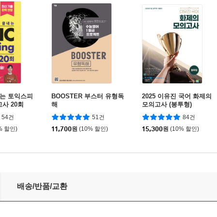
내는 토익스피
BOOSTER 부스터 유형독
2025 이유진 국어 화제의
사 20회
해
모의고사 (봉투형)
54건
51건
84건
% 할인)
11,700
원
(10% 할인)
15,300
원
(10% 할인)
배송/반품/교환