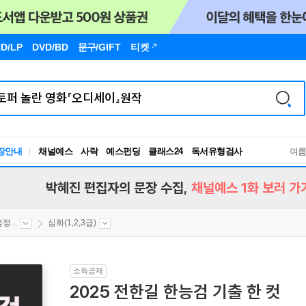
D/LP
DVD/BD
문구
/GIFT
티켓
독서유형검사
장안내
채널예스
사락
예스펀딩
클래스24
여
RBTI Lab
독서유형검사
박혜진 편집자의 문장 수집,
채널예스 1화 보러 가
...
심화(1,2,3급)
소득공제
2025 전한길 한능검 기출 한 컷