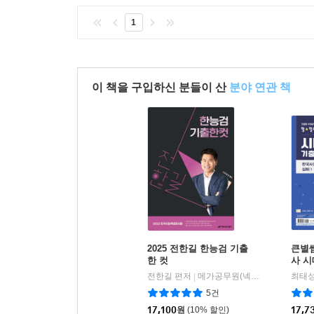
1
이 책을 구입하신 분들이 산
분야 연관 책
2025 전한길 한능검 기출
큰별
한 컷
사 
사능력
전한길 편저
메가공무원(넥스트스터디)
최태성
|
급)
5건
17,100
원
(10% 할인)
17,7