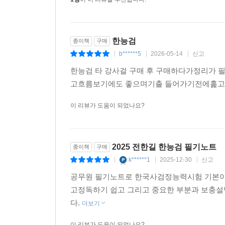
이 책은 저자가 몸담고 있는 ‘공무원 한국사’의 
필기노트」에서 시작되었다. 그런데 공무원 시험 제도가
대체되었고, 이에 따라 수험생들의 요청에 의해서 어
한능검
종이책
구매
b******5
2026-05-14
신고
|
|
|
한능검 시험의 취지는 충분히 존중하고 그 방향에
한능검 타 강사걸 구매 후 구매하다가정리가
합격 자체보다 본인이 희망하는 또 다른 시험의 자
고흐름보기에도 좋으며기출 들어가기전에훑고 
만큼 ‘수험 기간 단축과 합격 컷 통과’에만 초점을 
단기간 합격이 가능하도록 제작하였다.
이 리뷰가 도움이 되었나요?
이 책은 이제 저자의 손을 떠나서 한능검 수험생
이루고자 하는 각자의 시험 합격의 꿈을 이루는 데 
2025 전한길 한능검 필기노트
종이책
구매
저자의 소속 사이트와 유튜브를 통해 무료 강좌를 
k******1
2025-12-30
신고
|
|
|
공무원 필기노트로 한국사검정능력시험 기본이
고정독하기 쉽고 그리고 중요한 부분과 보충설
다.
더보기
이 리뷰가 도움이 되었나요?