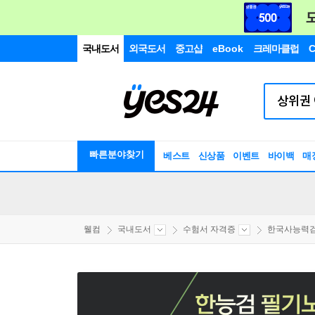
국내도서
외국도서
중고샵
eBook
크레마클럽
C
빠른분야찾기
베스트
신상품
이벤트
바이백
매
웰컴
국내도서
수험서 자격증
한국사능력검정