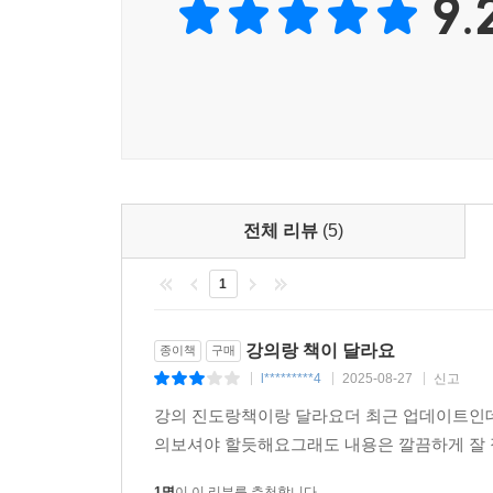
9.
있으므로, 최소한의 배경 지식만으로도 해결 가능하
「2025 전한길 한능검 필기노트의 활용」
1. 시대별·테마별로 기본 개념을 초압축하고 다
대비하도록 하였다.
2. “강해 → 압축 → 기적”의 3단계로 강의가 이
3. “전한길한능검 APP”을 활용하면 시간과 장소
실력을 확장할 수 있으며, 한능검에 필요한 다양한 
전체 리뷰
(5)
1
「2025 전한길 한능검 필기노트의 구성과 특징」
“사실 이 책은 세상에 나오면 안 되는 책이다.”
강의랑 책이 달라요
종이책
구매
l*********4
2025-08-27
신고
|
|
|
‘한국사능력검정시험’은 한국사 교육의 올바른 방향
강의 진도랑책이랑 달라요더 최근 업데이트인데
실시하는 시험이다. 그런데 이 책은 시험의 본래 취
의보셔야 할듯해요그래도 내용은 깔끔하게 잘
합격의 비법서, 나쁘게 말하면 사기 같은 책이 될 것
1명
이 이 리뷰를 추천합니다.