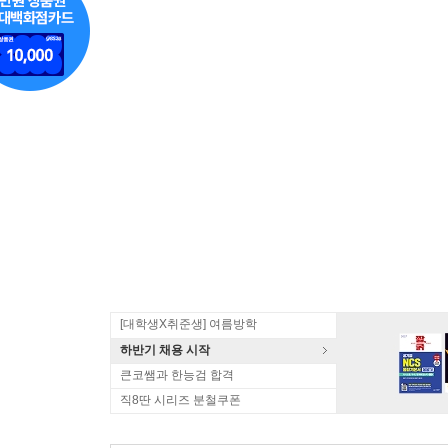
[대학생X취준생] 여름방학
하반기 채용 시작
큰코쌤과 한능검 합격
직8딴 시리즈 분철쿠폰