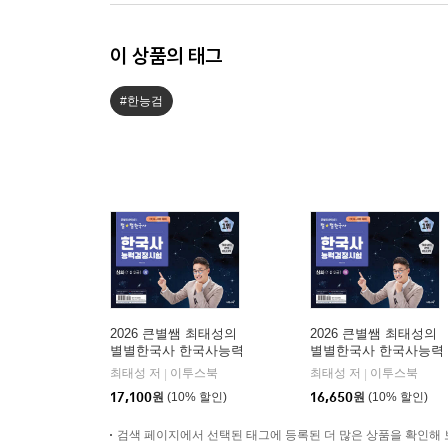
이 상품의 태그
#한능검
2026 큰별쌤 최태성의
2026 큰별쌤 최태성의
별별한국사 한국사능력
별별한국사 한국사능력
검정시험 심화(1,2,3급)
검정시험 심화(1,2,3급)
최태성 저
이투스북
최태성 저
이투스북
|
|
상
하
17,100
원
(10% 할인)
16,650
원
(10% 할인)
검색 페이지에서 선택된 태그에 등록된 더 많은 상품을 확인해 