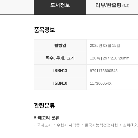
2025 전한길 한능검 필기노트
도서정보
리뷰/한줄평
(5/2)
품목정보
발행일
2025년 03월 15일
쪽수, 무게, 크기
120쪽 | 297*210*20mm
ISBN13
9791173600548
ISBN10
117360054X
관련분류
카테고리 분류
국내도서
수험서 자격증
한국사능력검정시험
심화(1,2