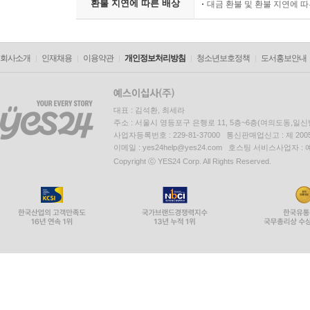
환불 지연에 따른 배상
대금 환불 및 환불 지연에 
회사소개
인재채용
이용약관
개인정보처리방침
청소년보호정책
도서홍보안내
대표 : 김석환, 최세라
주소 : 서울시 영등포구 은행로 11, 5층~6층(여의도동,일신
사업자등록번호 : 229-81-37000 통신판매업신고 : 제 200
이메일 : yes24help@yes24.com 호스팅 서비스사업자 :
Copyright ⓒ YES24 Corp. All Rights Reserved.