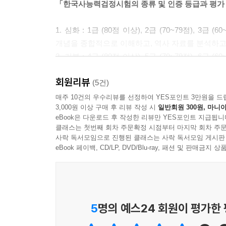
「한국사능력검정시험의 종류 및 인증 등급과 평가
1. 심화 : 1급 (80점 이상), 2급 (70~79점),
개념을 종합적으로 이해하고, 역사 자료를 분석하고
2. 기본 : 4급 (80점 이상), 5급 (70~79점),
흐름을 이해하는 능력 평가
회원리뷰
3. 2024년 시행 일정 : 심화는 2월 17일, 5월 25일, 8
(5건)
매주 10건의 우수리뷰를 선정하여 YES포인트 3만원을 드
3,000원 이상 구매 후 리뷰 작성 시
일반회원 300원, 마니아
「한국사능력검정시험의 출제 특징」
eBook은 다운로드 후 작성한 리뷰만 YES포인트 지급됩니
클래스는 첫번째 회차 주문확정 시점부터 마지막 회차 주문
1. 삽화, 뉴스, 가상 신문 기사 및 가상 인물 대
사락 독서모임으로 진행된 클래스는 사락 독서모임 게시판
개념 위주로 출제되므로 키워드만 찾는다면 충분히 
eBook 페이백, CD/LP, DVD/Blu-ray, 패션 및 판매금
2. 새롭고 흥미로운 소재와 유물, 문화유산이 적
제시되는 주요 유물은 모든 시대에 걸쳐 20개 내외
3. 흔히 소개되지 않았던 역사 인물(특히 근현대)
주요 개념만 숙지하고 있다면 오히려 풀기 쉽게 느
5
명의 예스24 회원이 평가한
4. 사고력과 문제 해결 능력을 통해 논리적으로 해