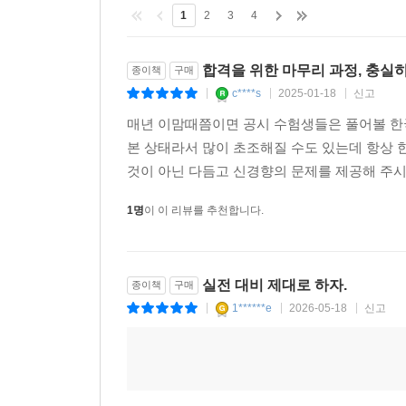
1
2
3
4
합격을 위한 마무리 과정, 충실
종이책
구매
c****s
2025-01-18
신고
|
|
|
매년 이맘때쯤이면 공시 수험생들은 풀어볼 한
본 상태라서 많이 초조해질 수도 있는데 항상
것이 아닌 다듬고 신경향의 문제를 제공해 주시
1명
이 이 리뷰를 추천합니다.
실전 대비 제대로 하자.
종이책
구매
1******e
2026-05-18
신고
|
|
|