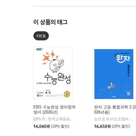
이 상품의 태그
#분철
EBS 수능완성 영어영역
완자 고등 통합과학 2 (2
영어 (2026년)
026년용)
EBS 저
한국교육방송공사
김은경,채규선,조향숙 등저
|
14,040
원
(10% 할인)
16,650
원
(10% 할인)