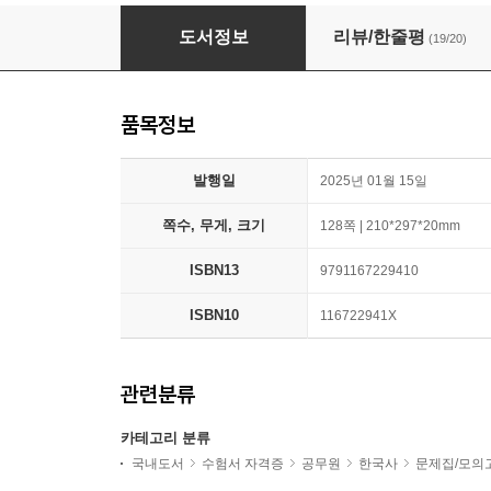
2025 전한길 한국사 4.0 실전동형 모의고사 시즌
도서정보
리뷰/한줄평
(19/20)
품목정보
발행일
2025년 01월 15일
쪽수, 무게, 크기
128쪽 | 210*297*20mm
ISBN13
9791167229410
ISBN10
116722941X
관련분류
카테고리 분류
국내도서
수험서 자격증
공무원
한국사
문제집/모의