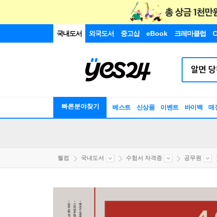
국내도서
외국도서
중고샵
eBook
크레마클럽
C
빠른분야찾기
베스트
신상품
이벤트
바이백
매
웰컴
국내도서
수험서 자격증
공무원