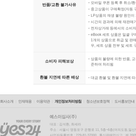
모바일 쿠폰 등록 후 취소/환
반품/교환 불가사유
중고상품이 구매확정(자동 
LP상품의 재생 불량 원인이 기
시간의 경과에 의해 재판매가
전자상거래 등에서의 소비자
eBook 세트 상품은 일괄 
1개의 상품으로 취급 및 판매
우, 세트 상품 전부 및 세트
상품의 불량에 의한 반품, 교
소비자 피해보상
준하여 처리됨
환불 지연에 따른 배상
대금 환불 및 환불 지연에 
회사소개
인재채용
이용약관
개인정보처리방침
청소년보호정책
도서홍보안내
대표 : 김석환, 최세라
주소 : 서울시 영등포구 은행로 11, 5층~6층(여의도동,일신
사업자등록번호 : 229-81-37000 통신판매업신고 : 제 200