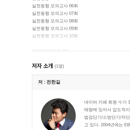
실전동형 모의고사 06회
실전동형 모의고사 07회
실전동형 모의고사 08회
실전동형 모의고사 09회
실전동형 모의고사 10회
해설편 (책속의 책)
저자 소개
정답 및 해설
(1명)
저 :
전한길
네이버 카페 회원 수가 
매량에 있어서 압도적이다
법검단기/소방단기/자단
고 있다. 2004년에는 EB