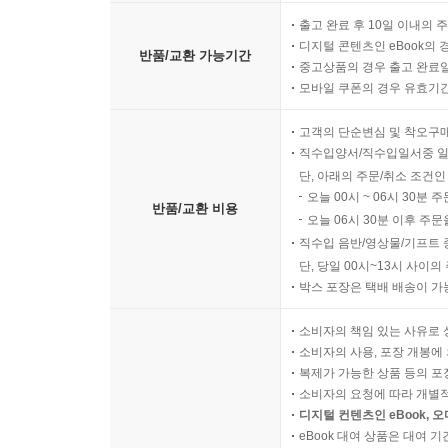
출고 완료 후 10일 이내의 
디지털 콘텐츠인 eBook의 
반품/교환 가능기간
중고상품의 경우 출고 완료일
모바일 쿠폰의 경우 유효기간(
고객의 단순변심 및 착오구
직수입양서/직수입일서중 일
단, 아래의 주문/취소 조건인
오늘 00시 ~ 06시 30분 
반품/교환 비용
오늘 06시 30분 이후 주문
직수입 음반/영상물/기프트 
단, 당일 00시~13시 사이
박스 포장은 택배 배송이 가
소비자의 책임 있는 사유로 
소비자의 사용, 포장 개봉에 
복제가 가능한 상품 등의 포장을 
소비자의 요청에 따라 개별
디지털 컨텐츠인 eBook, 
eBook 대여 상품은 대여 기