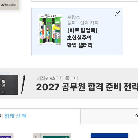
프랑스
퐁피두센터 기획
[아트 팝업북]
초현실주의
팝업 갤러리
들이
함께 산 책