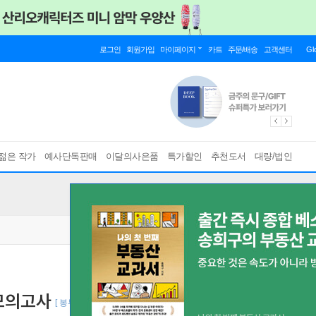
로그인
회원가입
마이페이지
카트
주문/배송
고객센터
Gl
젊은 작가
예사단독판매
이달의사은품
특가할인
추천도서
대량/법인
 모의고사
[ 봉투형 ]