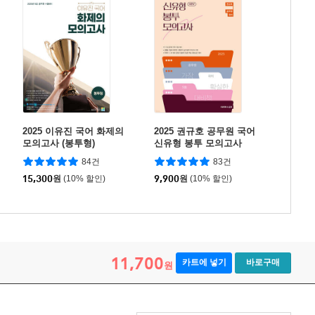
2025 이유진 국어 화제의
2025 권규호 공무원 국어
모의고사 (봉투형)
신유형 봉투 모의고사
84건
83건
15,300
원
(10% 할인)
9,900
원
(10% 할인)
11,700
카트에 넣기
바로구매
원