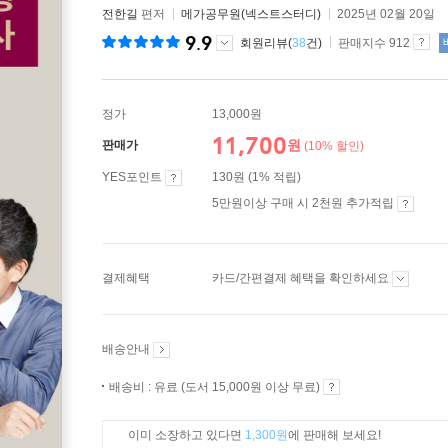
전한길
편저
메가공무원(넥스트스터디)
2025년 02월 20일
9.9
회원리뷰(
38
건)
판매지수 912
정가
13,000원
11,700
원
판매가
(10% 할인)
YES포인트
130원 (1% 적립)
5만원이상 구매 시 2천원 추가적립
결제혜택
카드/간편결제 혜택을 확인하세요
배송안내
배송비 : 유료 (도서 15,000원 이상 무료)
이미 소장하고 있다면
1,300원
에 판매해 보세요!