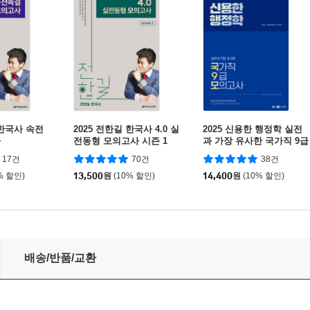
 한국사 속전
2025 전한길 한국사 4.0 실
2025 신용한 행정학 실전
사
전동형 모의고사 시즌 1
과 가장 유사한 국가직 9급
모의고사
17건
70건
38건
% 할인)
13,500
원
(10% 할인)
14,400
원
(10% 할인)
배송/반품/교환