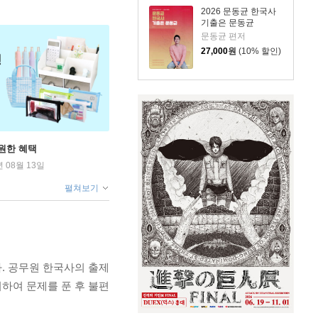
2026 문동균 한국사
기출은 문동균
문동균 편저
27,000
원
(10% 할인)
원한 혜택
년 08월 13일
펼쳐보기
. 공무원 한국사의 출제
하여 문제를 푼 후 불편