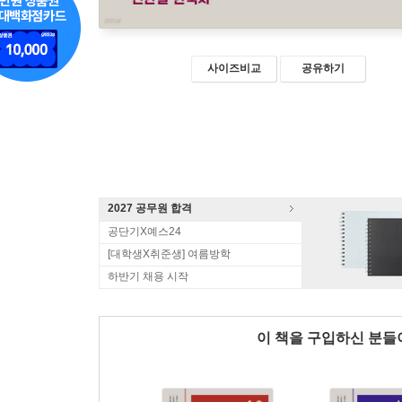
사이즈비교
공유하기
2027 공무원 합격
공단기X예스24
[대학생X취준생] 여름방학
하반기 채용 시작
이 책을 구입하신 분