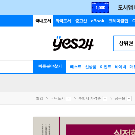
국내도서
외국도서
중고샵
eBook
크레마클럽
C
빠른분야찾기
베스트
신상품
이벤트
바이백
매
웰컴
국내도서
수험서 자격증
공무원