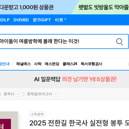
D/LP
DVD/BD
문구
/GIFT
티켓
독서유형검사
장안내
채널예스
사락
예스펀딩
클래스24
RBTI Lab
독서유형검사
AI 일문백답
의견 남기면 YES상품권!
한국사
문제집/모의고사
소득공제
2025 전한길 한국사 실전형 봉투