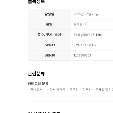
품목정보
발행일
2025년 02월 20일
판형
봉투형
쪽수, 무게, 크기
72쪽 | 300*405*15mm
ISBN13
9791173600357
ISBN10
1173600353
관련분류
카테고리 분류
국내도서
수험서 자격증
공무원
한국사
문제집/모의