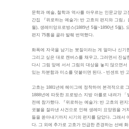
문학과 예술, 철학과 역사를 아우르는 인문교양 고전
간집 『위로하는 예술가: 반 고흐의 편지와 그림』을 
월), 생레미앙프로방스(1889년 5월~1890년 5월
편지 75통을 골라 발췌 번역했다.
화폭에 자국을 남기는 붓질이라는 게 얼마나 신기한
그리고 싶은 대로 캔버스를 채우고, 그러면서 진실한
다시 그림 앞에 서서 그림의 대상을 놓지 않으면서 
있는 차분함과 미소를 덧붙이면 된다. - 빈센트 반
고흐는 1881년에 헤이그에 정착하여 본격적으로 그
1888년에 따듯한 프로방스 지방 아를로 내려가 「
전에 참가했다. 『위로하는 예술가: 반 고흐의 편
귓불을 잘라낸 사건으로 인해 생레미 요양원을 거쳐
들을 쏟아내기까지 시기의 편지를 담았다. 그래서 이
다. 그 외에 추가로 고흐가 언급한 존경하는 선배 