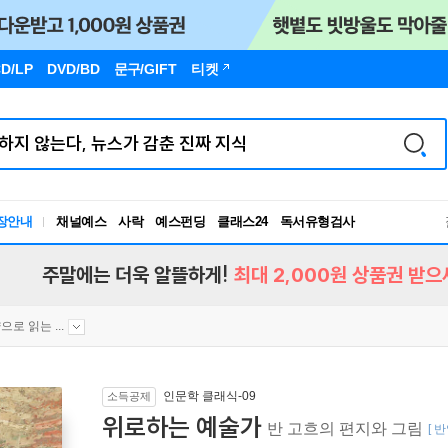
D/LP
DVD/BD
문구
/GIFT
티켓
장안내
채널예스
사락
예스펀딩
클래스24
독서유형검사
RBTI Lab
독서유형검사
주말에는 더욱 알뜰하게!
최대 2,000원 상품권 받으
으로 읽는 ...
인문학 클래식-09
소득공제
위로하는 예술가
반 고흐의 편지와 그림
[ 