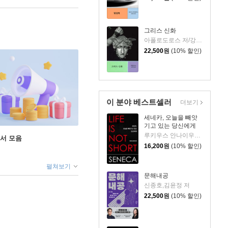
그리스 신화
아폴로도로스 저/강대진 역
22,500
원
(10% 할인)
이 분야 베스트셀러
더보기
세네카, 오늘을 빼앗
기고 있는 당신에게
루키우스 안나이우스 세네카 저/하와이 대저택 편역
도서 모음
16,200
원
(10% 할인)
펼쳐보기
문해내공
신종호,김윤정 저
22,500
원
(10% 할인)