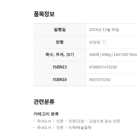
품목정보
발행일
2024년 12월 30일
판형
반양장
쪽수, 무게, 크기
468쪽 | 696g | 140*200*30
ISBN13
9788937470295
ISBN10
8937470292
관련분류
카테고리 분류
국내도서
인문
인문/교양
교양으로 읽는 인문
국내도서
인문
미학/예술철학