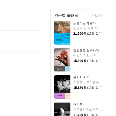
인문학 클래식
더보기
위로하는 예술가
빈센트 반 고흐 저/김한식 역
21,600
원
(10% 할인)
결핍으로 달콤하게
에밀리 디킨슨 저/박서영 역
15,300
원
(10% 할인)
음악의 시학
이고르 스트라빈스키 저/이세진 역
15,120
원
(10% 할인)
명상록
아우렐리우스 저/김동훈 역
11,700
원
(10% 할인)