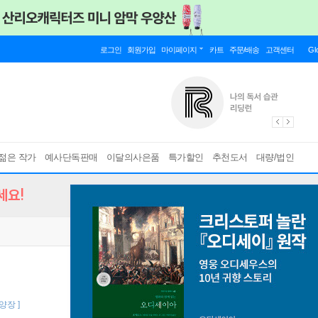
로그인
회원가입
마이페이지
카트
주문/배송
고객센터
Gl
젊은 작가
예사단독판매
이달의사은품
특가할인
추천도서
대량/법인
세요!
반양장 ]