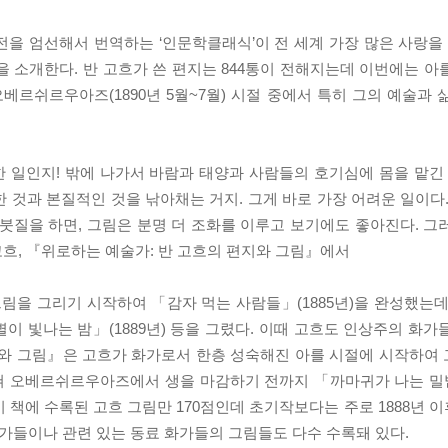
을 엄선해서 번역하는 ‘인문학클래식’이 전 세계 가장 많은 사랑을 
소개한다. 반 고흐가 쓴 편지는 844통이 전해지는데 이번에는 아를(18
), 오베르쉬르우아즈(1890년 5월~7월) 시절 중에서 특히 그의 예술과
 일인지! 밖에 나가서 바람과 태양과 사람들의 호기심에 몸을 맡긴 
 것과 본질적인 것을 낚아채는 거지. 그게 바로 가장 어려운 일이다.
붓질을 하면, 그림은 분명 더 조화를 이루고 보기에도 좋아진다. 그
 고흐, 『위로하는 예술가: 반 고흐의 편지와 그림』에서
림을 그리기 시작하여 「감자 먹는 사람들」(1885년)을 완성했는데
별이 빛나는 밤」(1889년) 등을 그렸다. 이때 고흐도 인상주의 화
지와 그림』은 고흐가 화가로서 한층 성숙해진 아를 시절에 시작하여
 오베르쉬르우아즈에서 생을 마감하기 전까지 「까마귀가 나는 밀밭」
 책에 수록된 고흐 그림만 170점인데 초기작보다는 주로 1888년 
화가들이나 관련 있는 동료 화가들의 그림들도 다수 수록돼 있다.