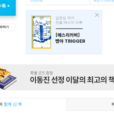
16,800원
매입가 3,600
김은성 작가
친필 메시지 수록
유하기
---------------
[예스리커버]
빵야 TRIGGER
들이
함께 산 책