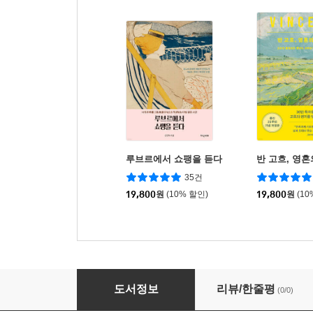
루브르에서 쇼팽을 듣다
반 고흐, 영혼
35건
19,800
원
(10% 할인)
19,800
원
(10
위로하는 예술가
도서정보
리뷰/한줄평
(0/0)