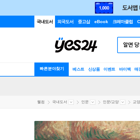
국내도서
외국도서
중고샵
eBook
크레마클럽
C
빠른분야찾기
베스트
신상품
이벤트
바이백
매
웰컴
국내도서
인문
인문/교양
교양