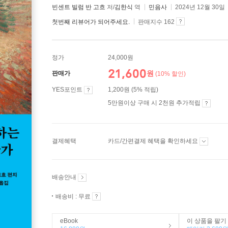
빈센트 빌럼 반 고흐
저/
김한식
역
민음사
2024년 12월 30일
첫번째 리뷰어가 되어주세요.
판매지수 162
정가
24,000원
21,600
원
판매가
(10% 할인)
YES포인트
1,200원 (5% 적립)
5만원이상 구매 시 2천원 추가적립
결제혜택
카드/간편결제 혜택을 확인하세요
배송안내
배송비 : 무료
eBook
이 상품을 팔기