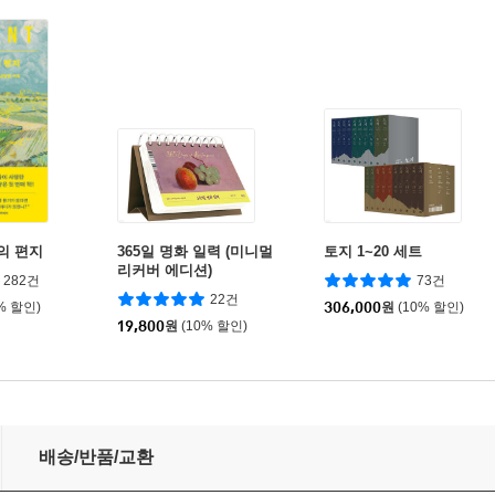
의 편지
365일 명화 일력 (미니멀
토지 1~20 세트
리커버 에디션)
282건
73건
22건
% 할인)
306,000
원
(10% 할인)
19,800
원
(10% 할인)
배송/반품/교환