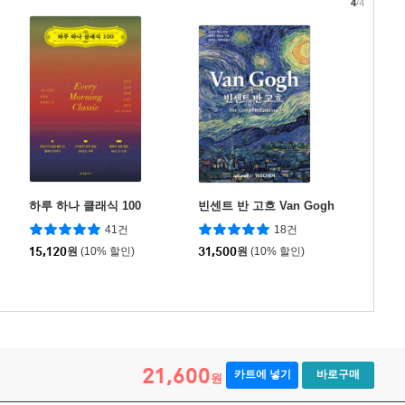
4
/4
하루 하나 클래식 100
빈센트 반 고흐 Van Gogh
41건
18건
15,120
원
(10% 할인)
31,500
원
(10% 할인)
21,600
카트에 넣기
바로구매
원