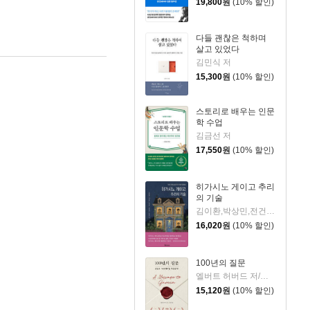
19,800
원
(10% 할인)
다들 괜찮은 척하며
살고 있었다
김민식 저
15,300
원
(10% 할인)
스토리로 배우는 인문
학 수업
김금선 저
17,550
원
(10% 할인)
히가시노 게이고 추리
의 기술
김이환,박상민,전건우,정명섭,조동신 저
16,020
원
(10% 할인)
100년의 질문
엘버트 허버드 저/충희 편
15,120
원
(10% 할인)