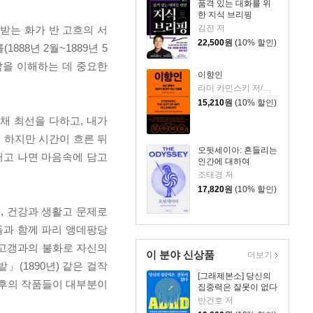
품격 있는 대화를 위
한 지식 브리핑
김진 저
받는 화가 반 고흐의 서
22,500
원
(10% 할인)
88년 2월~1889년 5
 삶을 이해하는 데 중요한
이향인
라미 카민스키 저/최지숙 역
15,210
원
(10% 할인)
채 최선을 다하고, 내가
 하지만 시간이 흐른 뒤
오뒷세이아: 흔들리는
러고 나면 마음속에 담고
인간에 대하여
조태경 저
17,820
원
(10% 할인)
, 건강과 생활고 문제로
가들과 함께 파리 앵데팡당
 고갱과의 불화로 자신의
이 분야 신상품
더보기
(1890년) 같은 걸작
[그래제본소] 당신의
이후의 작품들이 대부분이
집중력은 잘못이 없다
반건호 저