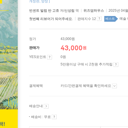
개정판, 양장 ]
빈센트 빌럼 반 고흐
저/
신성림
역
위즈덤하우스
2025년 04월
예술 
첫번째 리뷰어가 되어주세요.
판매지수 12
베스트
정가
43,000원
43,000
원
판매가
YES포인트
0원
5만원이상 구매 시 2천원 추가적립
결제혜택
카드/간편결제 혜택을 확인하세요
배송안내
배송비 : 무료