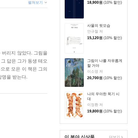
펼쳐보기
18,900
원
(10% 할인)
사물의 뒷모습
안규철 저
15,120
원
(10% 할인)
 버리지 않았다. 그림을
 그 답은 그가 동생 테오
그림이 나를 자유롭게
할 거야
순으로 모은 이 책은 그의
이소영 저
감명을 받는다.
20,700
원
(10% 할인)
나의 우아한 목기 시
대
이정환 저
19,800
원
(10% 할인)
이 분야 신상품
더보기