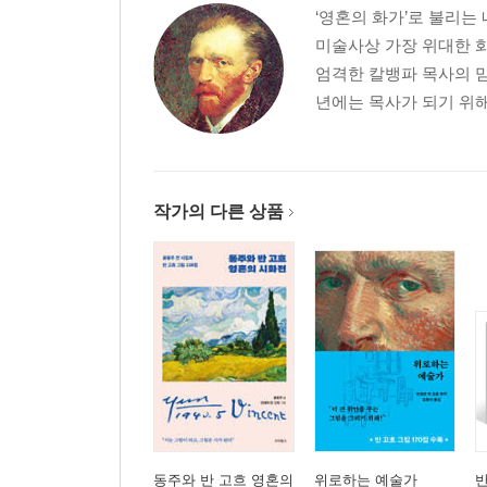
‘영혼의 화가’로 불리는
젊은 화가의 아버지, 밀레 | 〈감자 먹는 사람들〉
미술사상 가장 위대한 화
않는다
엄격한 칼뱅파 목사의 맏
년에는 목사가 되기 위해
5장 생명이 깃든 색채
사람의 눈 | 내가 간절히 바라는 것 | 물감에서 솟
자신을 즐겨라
작가의 다른 상품
6장 내 영혼을 주겠다
형이 없으니 텅 빈 느낌이다 | 화가 공동체에 대한 구
끈기가 필요하다 | 내 그림의 값어치 | 이 세상은 신
사람〉, 영원한 것에 대한 동경 | 예술은 예술가들에
그림을 그리는 일은 힘든 노동 | 나에겐 그림 밖에 
떠 있는 별처럼 | 나를 지배하는 열정에 따라 | 커다
공간, 밤의 카페 | 흥미로운 밤 그리기 | 텅 빈 지
지내기를 | 언젠가는 승리할 것이다 | 혼자가 아니라 
동주와 반 고흐 영혼의
위로하는 예술가
반