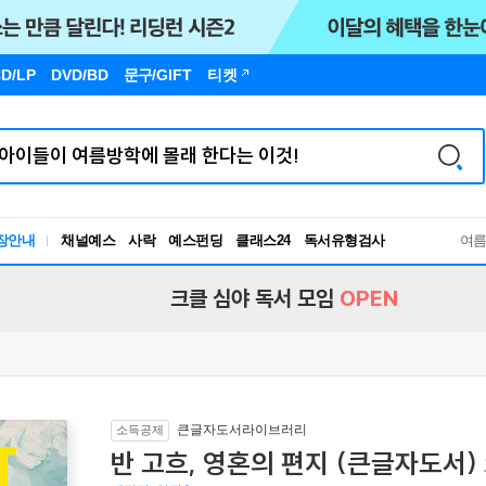
D/LP
DVD/BD
문구
/GIFT
티켓
장안내
채널예스
사락
예스펀딩
클래스24
독서유형검사
여
RBTI Lab
독서유형검사
크클 심야 독서 모임
OPEN
큰글자도서라이브러리
소득공제
반 고흐, 영혼의 편지 (큰글자도서)