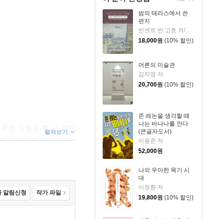
밤의 테라스에서 쓴
편지
빈센트 반 고흐 저/신성림 역
18,000
원
(10% 할인)
어른의 미술관
김지영 저
20,700
원
(10% 할인)
존 레논을 생각할 때
나는 바나나를 깐다
 위한 작품은 할 수 없다
(큰글자도서)
펼쳐보기
한 싸움 | 화가의 의무 |
이용준 저
52,000
원
의 규칙 | 더 많은 것을
나의 우아한 목기 시
대
이정환 저
 알림신청
작가 파일
19,800
원
(10% 할인)
나오는 것 | 삶의 여백 |