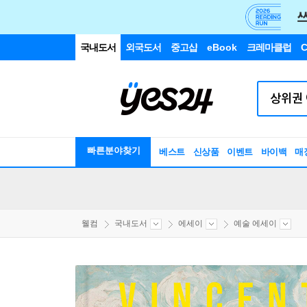
국내도서
외국도서
중고샵
eBook
크레마클럽
C
빠른분야찾기
베스트
신상품
이벤트
바이백
매
웰컴
국내도서
에세이
예술 에세이