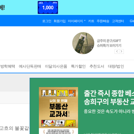
로그인
회원가입
마이페이지
카트
주문/배송
고객센터
Gl
름방학혜택
예사단독판매
이달의사은품
특가할인
추천도서
대량/법인
고흐의 불꽃같은 열망과 고독한 내면의 기록
[ 출간 25주년 기념