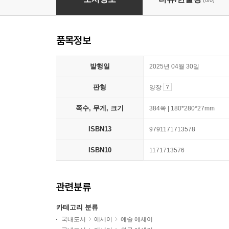
(0/0)
품목정보
발행일
2025년 04월 30일
판형
양장
쪽수, 무게, 크기
384쪽 | 180*280*27mm
ISBN13
9791171713578
ISBN10
1171713576
관련분류
카테고리 분류
국내도서
에세이
예술 에세이