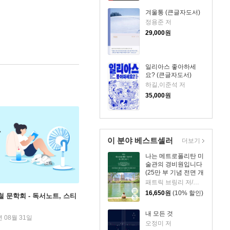
겨울통 (큰글자도서)
정용준 저
29,000
원
일리아스 좋아하세
요? (큰글자도서)
하길,이준석 저
35,000
원
이 분야 베스트셀러
더보기
나는 메트로폴리탄 미
술관의 경비원입니다
(25만 부 기념 전면 개
정판)
패트릭 브링리 저/김희정,조현주 역
16,650
원
(10% 할인)
철 문학회 - 독서노트, 스티
내 모든 것
년 08월 31일
오정미 저