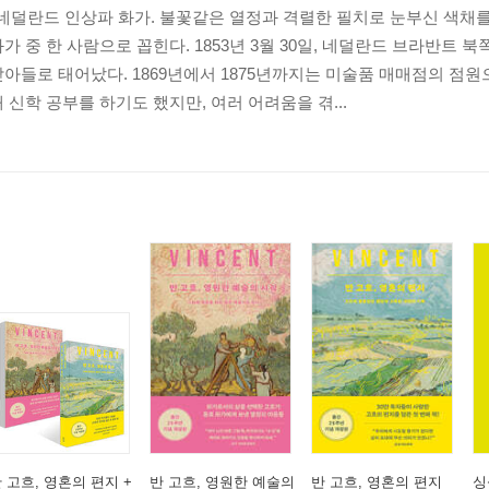
 네덜란드 인상파 화가. 불꽃같은 열정과 격렬한 필치로 눈부신 색채
, 진정한 농촌 그림 | 현대 인물화는 무엇을 추구해야 하는가 | 화
가 중 한 사람으로 꼽힌다. 1853년 3월 30일, 네덜란드 브라반트 
아들로 태어났다. 1869년에서 1875년까지는 미술품 매매점의 점원으로
 신학 공부를 하기도 했지만, 여러 어려움을 겪...
아오르는 인물을 그리기 위해 | 루브르에서 만나자 | 불확실한 미래 |
상 | 모두가 낯설게 보인다 | 쇠가 뜨거울 때 두들기는 수밖에 | 사람,
의 실패작 | 고갱과 함께 지낸다면 | 함께할 친구가 필요하다 | 그림 속
게 | 그림은 사진이 아니다 | 영생의 예술 | 급하게 그린 그림 | 나
없다 | 내가 더 지치고 아파할수록 | 가족과 조국은 상상 속에서 더 
란 해바라기 | 노력이 통하지 않는 시대 | 색채를 통해 뭔가 보여줄 수
갑 | ‘강제 휴식’에 대한 복수 | 너의 짐이 조금이라도 가벼워지기를 
다행이다 | 고갱과의 갈등 | 멋진 세상, 악의는 없었소 | 테오야, 걱정
 고흐, 영혼의 편지 +
반 고흐, 영원한 예술의
반 고흐, 영혼의 편지
싱