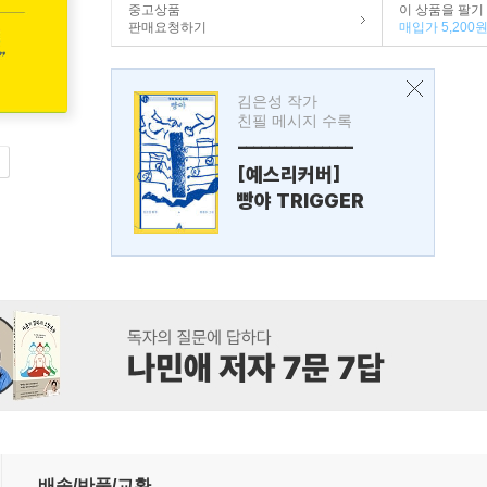
중고상품
이 상품을 팔기
판매요청하기
매입가 5,200
김은성 작가
친필 메시지 수록
---------------
[예스리커버]
빵야 TRIGGER
배송/반품/교환