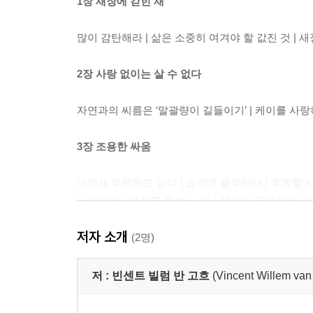
1장 새장에 갇힌 새
많이 감탄해라 | 삶은 소중히 여겨야 할 값진 것 | 
2장 사랑 없이는 살 수 없다
자연과의 씨름은 ‘말괄량이 길들이기’ | 케이를 사랑하
3장 조용한 싸움
너에게 부탁하고 싶다 | 습작에 몰두하다 | 후회할 시
| 버림받은 여자를 돌보는 일 | 생명의 몸부림을 담아
꿈틀대는 색채의 힘 | 유화를 그리는 행복 | 자연이
저자 소개
원하다 모든 것을 잃는 자 | 내가 정말 그리고 싶은 그
(2명)
4장 화가는 캔버스를 두려워하지 않는다
저 :
빈센트 빌럼 반 고흐
(Vincent Willem va
다시 일어날 것이다 | 그림 속의 기쁨 | 나는 개다 |