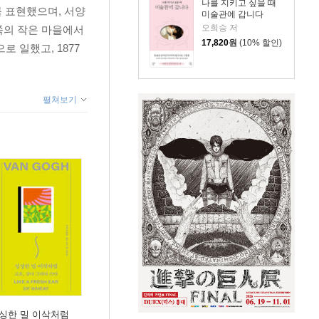
나를 지키고 싶을 때
를 표현했으며, 서양
미술관에 갑니다
가는 캔버스를 두려워하지
오희승 저
북쪽의 작은 마을에서
17,820
원
(10% 할인)
 일했고, 1877
펼쳐보기
 생명이 깃든 색채 | 너
 모든 것의 뿌리 | 인내와
 색의 힘 | 〈씨 뿌리는
를 꿈꾸게 하는 밤하늘 |
매력적이다 | 파란 하늘에
 있기를 | 파괴와 광기의
| 형이 아무런 근심 없이
하지 마라 | 두 개의 빈
싱한 밀 이삭처럼