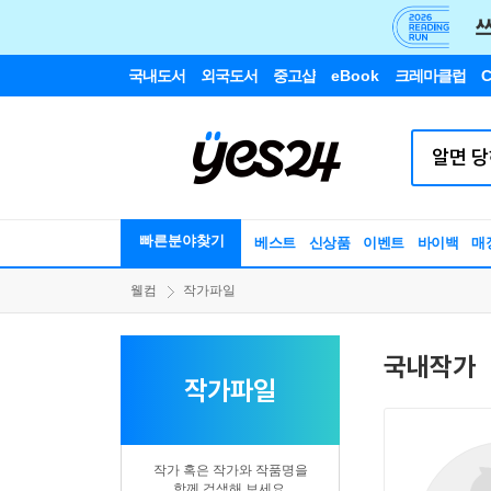
국내도서
외국도서
중고샵
eBook
크레마클럽
C
빠른분야찾기
베스트
신상품
이벤트
바이백
매
웰컴
작가파일
국내작가
작가파일
작가 혹은 작가와 작품명을
함께 검색해 보세요.