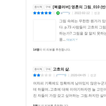
[북클러버] 영혼의 그림_010 (반
종이책
구매
w*****y
2022-02-12
신고
|
|
|
그림 속에는 무한한 뭔가가 있
다. p.73 사람들이 고흐의 
하는가? 그림을 잘 알지 못하
풍...
더보기
14명
이 이 리뷰를 추천합니다.
고흐의 삶.
종이책
구매
z******0
2020-04-05
신고
|
|
|
어차피 기록에도 정확하게 남아있지 않은누군가
데 하물며..고흐에 대해 이야기하자면 늘 고민
진 자들이 가장 갖고 싶어하는 그림.하지만 살
5명
이 이 리뷰를 추천합니다.