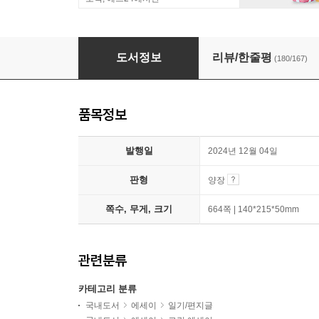
반 고흐, 영혼의 편지 + 영원한 예술의 시작 세트
도서정보
리뷰/한줄평
(180/167)
품목정보
발행일
2024년 12월 04일
판형
양장
쪽수, 무게, 크기
664쪽 | 140*215*50mm
관련분류
카테고리 분류
국내도서
에세이
일기/편지글