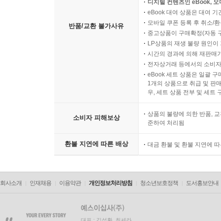
디지털 컨텐츠인 eBook, 
eBook 대여 상품은 대여 기
모바일 쿠폰 등록 후 취소/환
반품/교환 불가사유
중고상품이 구매확정(자동 
LP상품의 재생 불량 원인이 기
시간의 경과에 의해 재판매가
전자상거래 등에서의 소비자
eBook 세트 상품은 일괄 
1개의 상품으로 취급 및 판매
우, 세트 상품 전부 및 세트
상품의 불량에 의한 반품, 교
소비자 피해보상
준하여 처리됨
환불 지연에 따른 배상
대금 환불 및 환불 지연에 
회사소개
인재채용
이용약관
개인정보처리방침
청소년보호정책
도서홍보안내
대표 : 김석환, 최세라