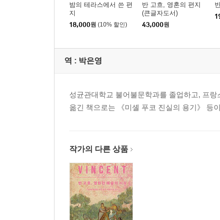
밤의 테라스에서 쓴 편
반 고흐, 영혼의 편지
반
지
(큰글자도서)
1
18,000
원
(10% 할인)
43,000
원
역 :
박은영
성균관대학교 불어불문학과를 졸업하고, 프랑스
옮긴 책으로는 《미셸 푸코 진실의 용기》 등이
작가의 다른 상품