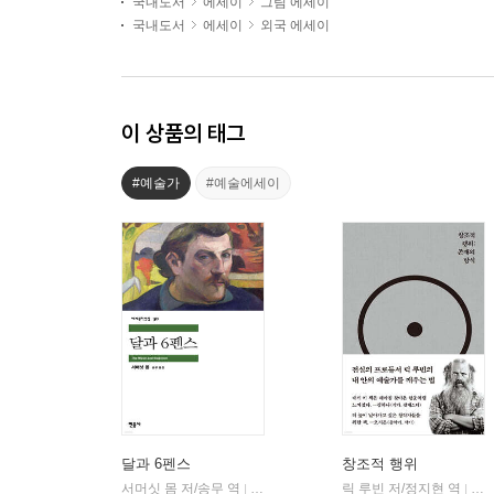
국내도서
에세이
그림 에세이
국내도서
에세이
외국 에세이
이 상품의 태그
#예술가
#예술에세이
달과 6펜스
창조적 행위
서머싯 몸 저/송무 역
민음사
릭 루빈 저/정지현 역
코
|
|