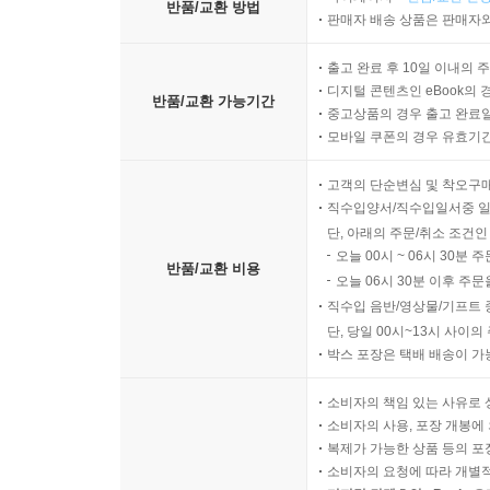
반품/교환 방법
판매자 배송 상품은 판매자와
출고 완료 후 10일 이내의 
디지털 콘텐츠인 eBook의 
반품/교환 가능기간
중고상품의 경우 출고 완료일
모바일 쿠폰의 경우 유효기간(
고객의 단순변심 및 착오구
직수입양서/직수입일서중 일
단, 아래의 주문/취소 조건인
오늘 00시 ~ 06시 30분 
반품/교환 비용
오늘 06시 30분 이후 주문
직수입 음반/영상물/기프트 
단, 당일 00시~13시 사이
박스 포장은 택배 배송이 가
소비자의 책임 있는 사유로 
소비자의 사용, 포장 개봉에 
복제가 가능한 상품 등의 포장을 
소비자의 요청에 따라 개별