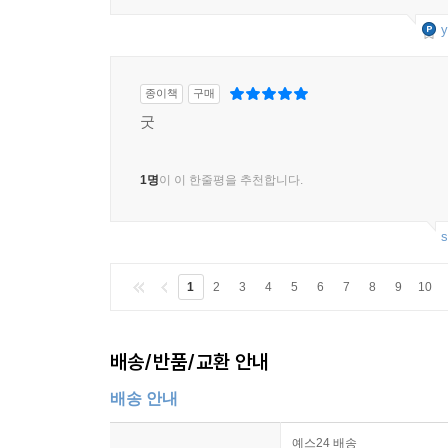
y
종이책
구매
굿
1명
이 이 한줄평을 추천합니다.
s
1
2
3
4
5
6
7
8
9
10
배송/반품/교환 안내
배송 안내
예스24 배송