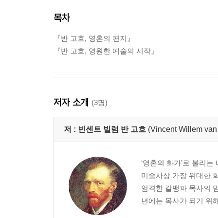
목차
『반 고흐, 영혼의 편지』
『반 고흐, 영원한 예술의 시작』
저자 소개
(3명)
저 :
빈센트 빌럼 반 고흐
(Vincent Willem va
‘영혼의 화가’로 불리는
미술사상 가장 위대한 화
엄격한 칼뱅파 목사의 맏
년에는 목사가 되기 위해