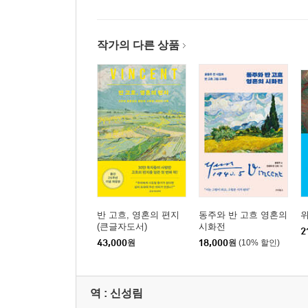
작가의 다른 상품
반 고흐, 영혼의 편지
동주와 반 고흐 영혼의
(큰글자도서)
시화전
2
43,000
원
18,000
원
(10% 할인)
역 :
신성림