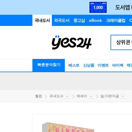
국내도서
외국도서
중고샵
eBook
크레마클럽
C
빠른분야찾기
베스트
신상품
이벤트
바이백
매
웰컴
국내도서
에세이
일기/편지글