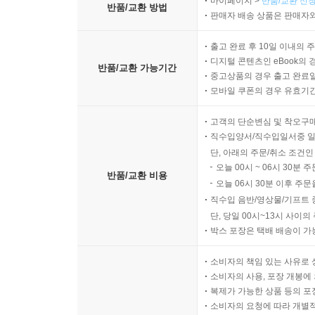
마이페이지 >
반품/교환 신청
반품/교환 방법
판매자 배송 상품은 판매자와
출고 완료 후 10일 이내의 
디지털 콘텐츠인 eBook의 
반품/교환 가능기간
중고상품의 경우 출고 완료일
모바일 쿠폰의 경우 유효기간(
고객의 단순변심 및 착오구
직수입양서/직수입일서중 일
단, 아래의 주문/취소 조건인
오늘 00시 ~ 06시 30분 
반품/교환 비용
오늘 06시 30분 이후 주문
직수입 음반/영상물/기프트 
단, 당일 00시~13시 사이
박스 포장은 택배 배송이 가
소비자의 책임 있는 사유로 
소비자의 사용, 포장 개봉에 
복제가 가능한 상품 등의 포장을 
소비자의 요청에 따라 개별