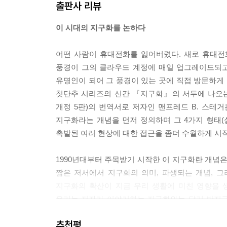
출판사 리뷰
--- p.73
이 시대의 지구화를 논하다
지구의 사회적 공간을 ‘국내’와 ‘국외’로 인위적으로
을 기반으로 한 집단적 정체성을 형성하게 된다. 따
어떤 사람이 휴대전화를 잃어버렸다. 새로 휴대전
로 국민에게 존속의 안정감과 역사적 연속성을 알리
풍경이 그의 클라우드 계정에 매일 업그레이드되고
--- p.113
유명인이 되어 그 풍경이 있는 곳에 직접 방문하게 
첫단추 시리즈의 신간 『지구화』의 서두에 나오는 에피소드다.
멸종 위기에 처한 것은 세계의 언어만이 아니다.
개정 5판)의 번역서로 저자인 맨프레드 B. 스테
고 있다.
지구화라는 개념을 먼저 정의하며 그 4가지 형태(
--- p.154
촉발된 여러 현상에 대한 접근을 좀더 수월하게 시
억제할 수 없는 자유시장 자본주의가 만든 모든 불평
1990년대부터 주목받기 시작한 이 지구화란 개념은
한되지 않고 국가주의적 경쟁 논리를 지속적으로 악
짧은 저서에서 지구화의 의미, 파생되는 개념, 
지구화의 확산이 지금 우리 생활에 미친 영향을 
--- p.210
우리는 저자가 이야기하는 지구화와는 달리 반지구
사람이 건강을 잃었으며 몇 년이나 지속되는 전쟁
추천평
여기게 되었고 비자유주의, 권위주의적 국가들의