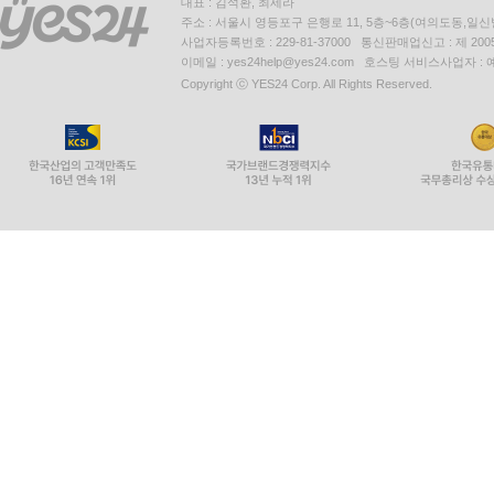
대표 : 김석환, 최세라
주소 : 서울시 영등포구 은행로 11, 5층~6층(여의도동,일신
사업자등록번호 : 229-81-37000 통신판매업신고 : 제 200
이메일 : yes24help@yes24.com 호스팅 서비스사업자 :
Copyright ⓒ YES24 Corp. All Rights Reserved.