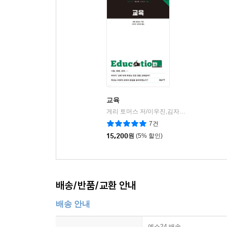
교육
게리 토머스 저/이우진,김자운 역
교유서가
|
7건
15,200
원
(5% 할인)
배송/반품/교환 안내
배송 안내
예스24 배송