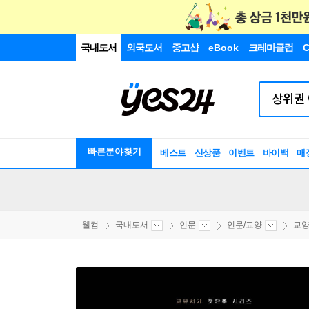
국내도서
외국도서
중고샵
eBook
크레마클럽
C
빠른분야찾기
베스트
신상품
이벤트
바이백
매
웰컴
국내도서
인문
인문/교양
교양