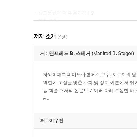
ㆍ참고문헌과 더 읽을거리 | 주
ㆍ역자 후기
ㆍ도판(지도·도표) 목록
저자 소개
(4명)
저 :
맨프레드 B. 스테거
(Manfred B. Steger)
하와이대학교 마노아캠퍼스 교수. 지구화의 담론
역할에 초점을 맞춘 사회 및 정치 이론에서 뛰
등 학술 저서와 논문으로 여러 차례 수상한 바 있다.
e...
저 :
이우진