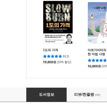
1도의 가격
마르가리타의 
한 마법 사탕
61건
19,800
원
(10% 할인)
10,800
원
(10
지구화
도서정보
리뷰/한줄평
(0/0)