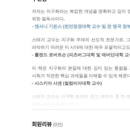
보이는 흐름이 지속되고 있다는 이야기이다. 이런 
저자는 지구화라는 복잡한 개념을 명확하고 깊이 있
위한 필독서이다.
탈지구화가 아닌 재지구화의 과정 안의 우리들
- 앤서니 기든스 (런던정경대학 교수 및 전 영국 정
?한국어판 서문?에서 저자는 지금 우리가 겪고 
스테거 교수는 지구화 주제의 선도적 전문가로, 
개념인 탈지구화가 아니라 지구화의 요소들이 다른
파악하기 어려운 이 시대에 대한 매우 포괄적이고도
우리 삶을 지배한 지구화는 아직 중요성을 잃지 않았
- 롤랜드 로버트슨 (피츠버그대학 및 애버딘대학 교
반갑다. 역사 속의 흐름은 지구화가 한두 세대에
면모에서의 영향을 무시할 수 없다. 소셜 미디어에
이 책은 지구화의 본질에 대한 깊이 있는 통찰을 
뉴스들 등의 영향은 30년 전의 지구화와는 다른
사회가 직면한 핵심 과제들을 이해할 수 있게 해준다
감소되지 않았다.
- 사스키아 사센 (컬럼비아대학 교수)
스테거 교수는 지구화 분야의 최고 권위자 중 한 명
2024년도 마무리되어가는 이때, 올 한 해 일
독자 모두의 필독서이다.
모르겠다. 그러나 미 대선 결과로 한국 사회의 
- 얀 아트 숄테 (예테보리대학 교수)
상황도 미궁으로 들어가는 모습을 보면 저 먼 곳에서
문화생활의 사소한 취향들이 하나하나 지구 구석구
회원리뷰
(0건)
너무도 뛰어나다. 맨프레드 B. 스테거 교수는 지
삶이 그다지 멀리 떨어져 있는 곳에서 이루어지는