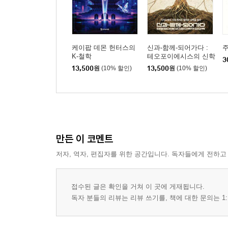
케이팝 데몬 헌터스의
신과-함께-되어가다 :
주
K-철학
테오포이에시스의 신학
3
적 상상력
13,500
원
(10% 할인)
13,500
원
(10% 할인)
만든 이 코멘트
저자, 역자, 편집자를 위한 공간입니다. 독자들에게 전하고
접수된 글은 확인을 거쳐 이 곳에 게재됩니다.
독자 분들의 리뷰는 리뷰 쓰기를, 책에 대한 문의는 1: