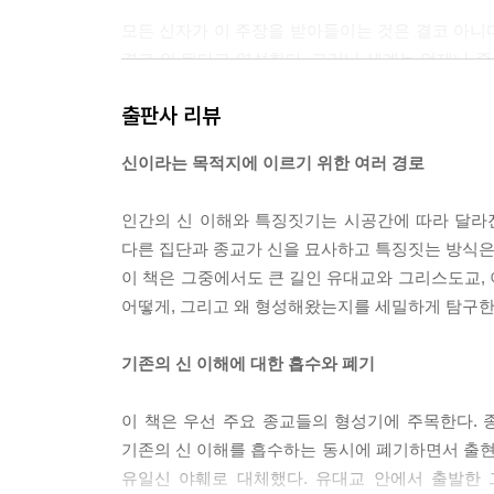
모든 신자가 이 주장을 받아들이는 것은 결코 아니다
결코 안 된다고 역설한다. 그러나 세계는 언제나 종
를테면 특정한 환경에서 곤경에 처한 사람들에게 
출판사 리뷰
다.
--- p.77
신이라는 목적지에 이르기 위한 여러 경로
요컨대 타나크는 하느님 이해와 특징짓기가 발전하
인간의 신 이해와 특징짓기는 시공간에 따라 달라
는 일자, 자신들이 상대해야 하는 일자의 이름과 본
다른 집단과 종교가 신을 묘사하고 특징짓는 방식은 
의 대리인 역할을 한다고 믿게 되었다. 지혜를 깊이
이 책은 그중에서도 큰 길인 유대교와 그리스도교,
켰다.
어떻게, 그리고 왜 형성해왔는지를 세밀하게 탐구한
--- p.97
기존의 신 이해에 대한 흡수와 폐기
그렇다면 당장 의문이 떠오른다. 하느님은 어떻게
예수의 위격 안에 온전히 현존하시고 그를 통해 현
이 책은 우선 주요 종교들의 형성기에 주목한다. 
이면서도 온전히 인간일 수 있느냐는 물음이었다.
기존의 신 이해를 흡수하는 동시에 폐기하면서 출
--- p.123
유일신 야훼로 대체했다. 유대교 안에서 출발한