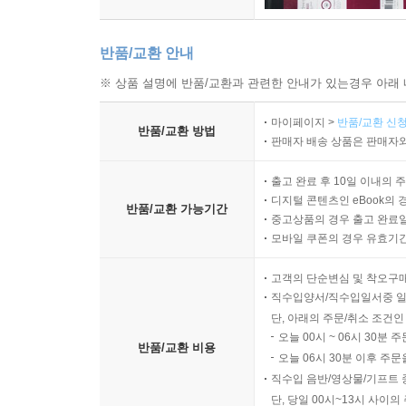
반품/교환 안내
※ 상품 설명에 반품/교환과 관련한 안내가 있는경우 아래 
마이페이지 >
반품/교환 신청
반품/교환 방법
판매자 배송 상품은 판매자와
출고 완료 후 10일 이내의 
디지털 콘텐츠인 eBook의 
반품/교환 가능기간
중고상품의 경우 출고 완료일
모바일 쿠폰의 경우 유효기간(
고객의 단순변심 및 착오구
직수입양서/직수입일서중 일
단, 아래의 주문/취소 조건인
오늘 00시 ~ 06시 30분 
반품/교환 비용
오늘 06시 30분 이후 주문
직수입 음반/영상물/기프트 
단, 당일 00시~13시 사이