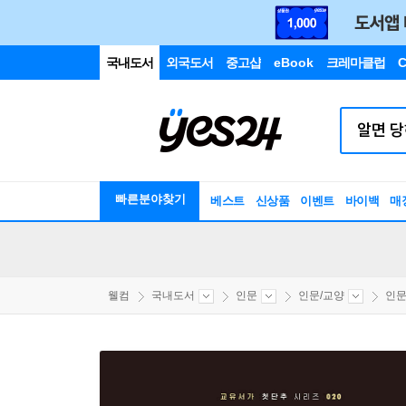
국내도서
외국도서
중고샵
eBook
크레마클럽
C
빠른분야찾기
베스트
신상품
이벤트
바이백
매
웰컴
국내도서
인문
인문/교양
인