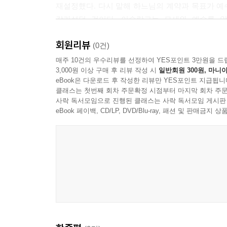
재설정했다. 다시 말해 하느님의 계약과 목표가 
신은 초대이며 누구에게나 초대장을 보낸다. 그 초
갈라섰던 것이다. 이슬람교는 모세와 예수를 
없다. 그저 자의로 신을 마주하고서 신을 의식하는 
하나뿐이라고 믿었다. 그런가 하면 인도에서는 한 
물입니다. 당신은 저를 아십니다. 제가 당신을 알도
회원리뷰
(0건)
을 위한 기도와 행동으로 나아갈 것이다. 그렇다 해
‘긍정의 길’과 ‘부정의 길’ 그리고 ‘무지의 구름’
매주 10건의 우수리뷰를 선정하여 YES포인트 3만원을 드
3,000원 이상 구매 후 리뷰 작성 시
일반회원 300원, 마니아
--- p.202
eBook은 다운로드 후 작성한 리뷰만 YES포인트 지급됩니
인간이 할 수 있는 일은 다만 신을 이해하기 위해
클래스는 첫번째 회차 주문확정 시점부터 마지막 회차 주문
그러나 인간은 신을 정의할 수 없듯이 신에 대한
사락 독서모임으로 진행된 클래스는 사락 독서모임 게시판
폐기될 수밖에 없으며, 실제로 종교들은 기존의 
eBook 페이백, CD/LP, DVD/Blu-ray, 패션 및 판매금
있음을 뜻한다. 넓게 보면 종교들이 제각기 걸어온
신이 내려준 계시와 신이 창조한 세상 만물에 근거하
대한 우리의 관념과 전제를 버림으로써 신에게 다가가
인간 사이에 놓인 ‘무지의 구름’은 걷히지 않을 것이