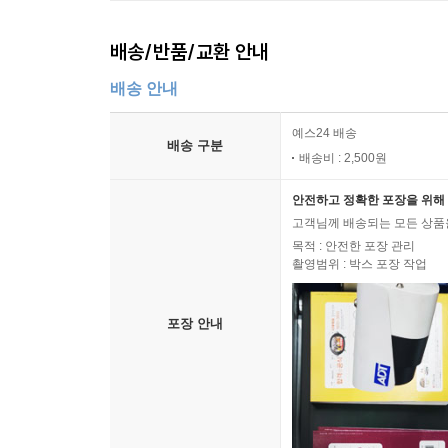
배송/반품/교환 안내
배송 안내
예스24 배송
배송 구분
배송비 : 2,500원
안전하고 정확한 포장을 위해 
고객님께 배송되는 모든 상품을
목적 : 안전한 포장 관리
촬영범위 : 박스 포장 작업
포장 안내