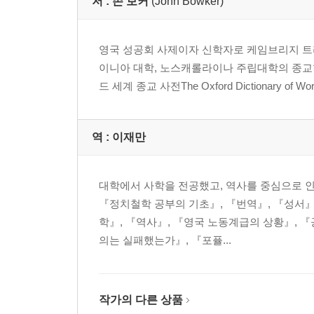
저 :
존 보커
(John Bowker)
영국 성공회 사제이자 신학자로 케임브리지 트리
이니아 대학, 노스캐롤라이나 주립대학의 종교학
드 세계 종교 사전The Oxford Dictionary of W
역 :
이재만
대학에서 사학을 전공했고, 역사를 중심으로 인
『정치철학 공부의 기초』, 『번역』, 『성서』
학』, 『역사』, 『영국 노동계급의 상황』, 
의는 실패했는가』, 『포퓰...
작가의 다른 상품