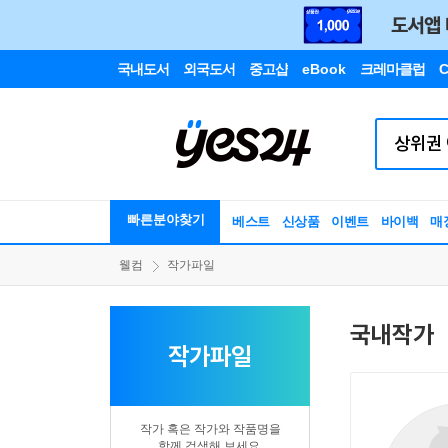
국내도서
외국도서
중고샵
eBook
크레마클럽
C
빠른분야찾기
베스트
신상품
이벤트
바이백
매
웰컴
작가파일
국내작가
작가파일
작가 혹은 작가와 작품명을
함께 검색해 보세요.