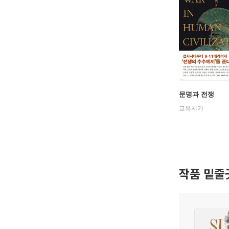
문명과 전쟁
교유서가
작품 밑줄