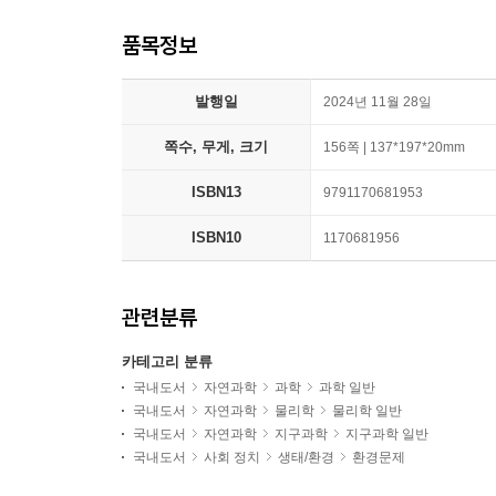
품목정보
발행일
2024년 11월 28일
쪽수, 무게, 크기
156쪽 | 137*197*20mm
ISBN13
9791170681953
ISBN10
1170681956
관련분류
카테고리 분류
국내도서
자연과학
과학
과학 일반
국내도서
자연과학
물리학
물리학 일반
국내도서
자연과학
지구과학
지구과학 일반
국내도서
사회 정치
생태/환경
환경문제