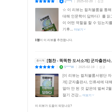
g****t
2025-02-20
신고
|
|
|
☆ 이 리뷰는 컬처블룸을 통해
대해 인문학이 답하다》를 읽고
이 어떤 역할을 할 수 있는지를
기후...
더보기
1명
이 이 리뷰를 추천합니다.
[협찬 - 똑똑한 도서소개] 군자출판사
종이책
S****W
2025-02-19
신고
|
|
|
[이 리뷰는 컬처블룸서평단 자
개] 군자출판사, 인류세에 대해 인
얼마 안 된 것 같은데 벌써 2
절기 건강...
더보기
이 리뷰가 도움이 되었나요?