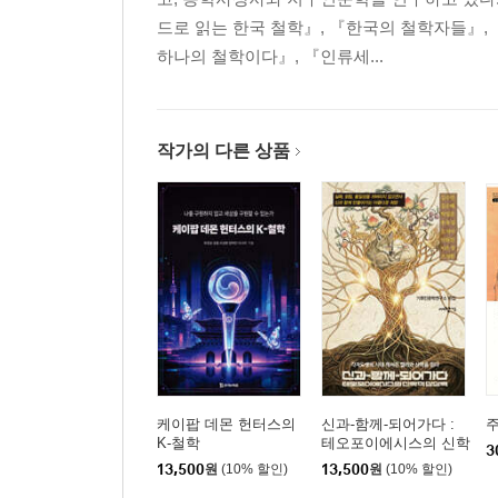
드로 읽는 한국 철학』, 『한국의 철학자들』,
하나의 철학이다』, 『인류세...
작가의 다른 상품
케이팝 데몬 헌터스의
신과-함께-되어가다 :
주
K-철학
테오포이에시스의 신학
3
적 상상력
13,500
원
(10% 할인)
13,500
원
(10% 할인)