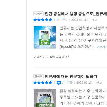
인간 중심에서 생명 중심으로_인류세
종이책
c******1
2025-02-16
신고
|
|
|
인류세는 산업혁명과 자본주의
는 인류가 전대미문의 위기 상
세, 이는 인류가지구환경에 큰 
(Epoch)'를 쓰지만,인...
더보기
이 리뷰가 도움이 되었나요?
인류세에 대해 인문학이 답하다
종이책
c******5
2025-02-13
신고
|
|
|
점점 심화되는 기후 변화에 시
주목받고 있는 지구 인문학자
가 아닌, 인류의 삶과 사고방