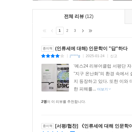
전체 리뷰
(12)
1
2
3
(인류세에 대해) 인문학이 "답"하다
종이책
j*****g
2025-01-24
신고
|
|
|
'예스24 리뷰어클럽 서평단 
"지구 온난화"의 환경 속에서
지 등장하고 있다. 또한 이와
한 피해를...
더보기
2명
이 이 리뷰를 추천합니다.
[서평/협찬] 《인류세에 대해 인문학이
종이책