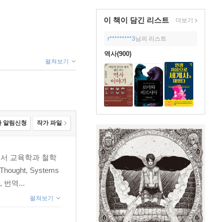
이 책이 담긴
리스트
더보기
r*********3
님의 리스트
역사(900)
펼쳐보기
 알림신청
작가 파일
서 교육학과 철학
ught, Systems
번역...
펼쳐보기