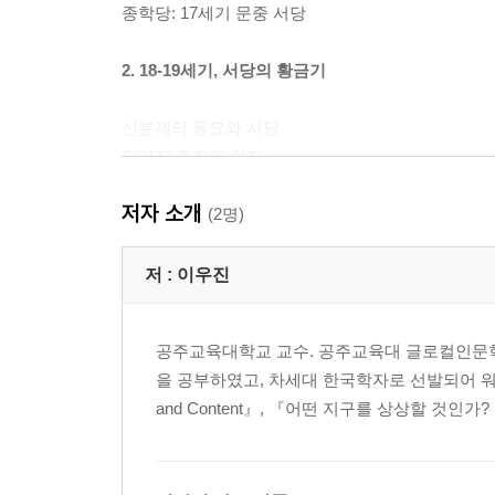
종학당: 17세기 문중 서당
2. 18-19세기, 서당의 황금기
신분제의 동요와 서당
달라진 훈장의 처지
다변화되는 서당의 교육내용
저자 소개
풍속과 놀이의 다양화
(2명)
3. 20세기 서당: 전통과 근대의 기로
저 :
이우진
근대 교육의 수용과 식민지 시대의 서당
공주교육대학교 교수. 공주교육대 글로컬인문
자암서당의 일상
을 공부하였고, 차세대 한국학자로 선발되어 워싱턴대학에서
and Content』, 『어떤 지구를 상상할 것인
나오는 말
주석
참고문헌