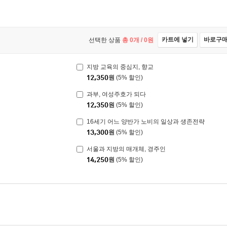
카트에 넣기
바로구
선택한 상품
총
0
개 /
0
원
지방 교육의 중심지, 향교
12,350
원
(5% 할인)
과부, 여성주호가 되다
12,350
원
(5% 할인)
16세기 어느 양반가 노비의 일상과 생존전략
13,300
원
(5% 할인)
서울과 지방의 매개체, 경주인
14,250
원
(5% 할인)