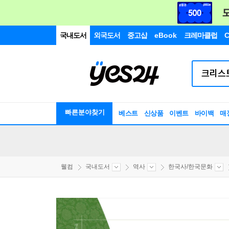
국내도서
외국도서
중고샵
eBook
크레마클럽
C
빠른분야찾기
베스트
신상품
이벤트
바이백
매
웰컴
국내도서
역사
한국사/한국문화