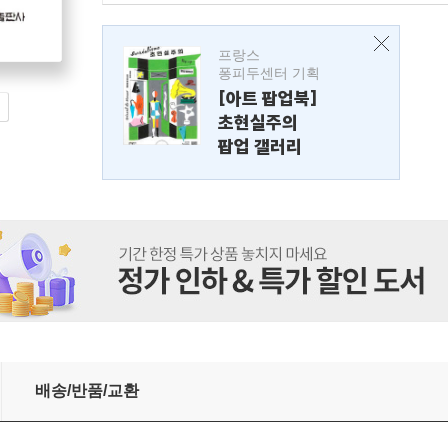
프랑스
퐁피두센터 기획
[아트 팝업북]
초현실주의
팝업 갤러리
배송/반품/교환