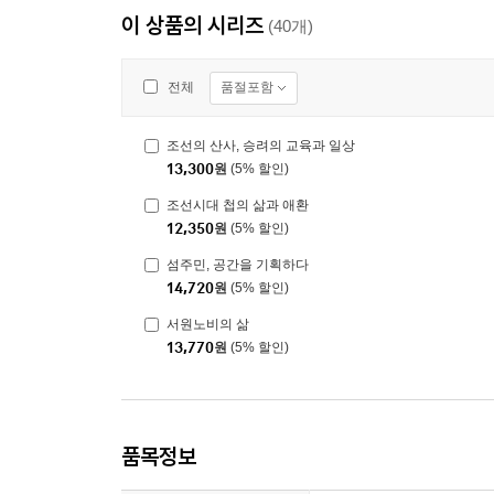
이 상품의 시리즈
(40개)
품절포함
전체
조선의 산사, 승려의 교육과 일상
13,300
원
(5% 할인)
조선시대 첩의 삶과 애환
12,350
원
(5% 할인)
섬주민, 공간을 기획하다
14,720
원
(5% 할인)
서원노비의 삶
13,770
원
(5% 할인)
품목정보