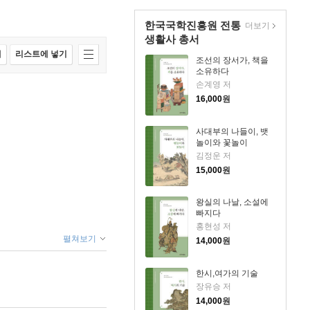
한국국학진흥원 전통
더보기
생활사 총서
매
리스트에 넣기
조선의 장서가, 책을
소유하다
손계영 저
16,000
원
사대부의 나들이, 뱃
놀이와 꽃놀이
김정운 저
15,000
원
왕실의 나날, 소설에
빠지다
홍현성 저
펼쳐보기
14,000
원
한시,여가의 기술
장유승 저
14,000
원