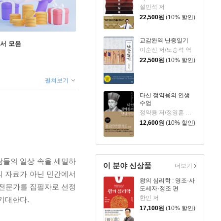
설민석 저
22,500
원
(10% 할인)
교감완역 난중일기
도서 모음
이순신 저/노승석 역
22,500
원
(10% 할인)
펼쳐보기
다산 정약용의 인생
수업
정약용 저/정영훈 기획/김창준 역
12,600
원
(10% 할인)
람들의 일상 속을 세밀하
이 분야 신상품
더보기
의 자료가 아닌 민간에서
왕의 심리학 : 영조·사
 전문가를 집필자로 선정
도세자·정조 편
한민 저
기대한다.
17,100
원
(10% 할인)