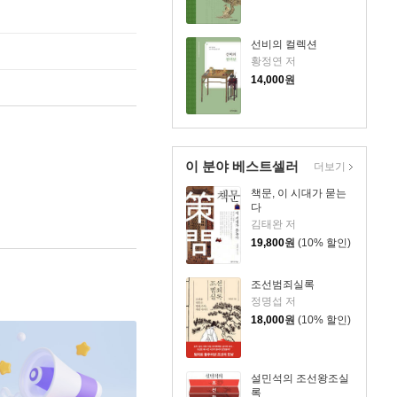
선비의 컬렉션
황정연 저
14,000
원
이 분야 베스트셀러
더보기
책문, 이 시대가 묻는
다
김태완 저
19,800
원
(10% 할인)
조선범죄실록
정명섭 저
18,000
원
(10% 할인)
설민석의 조선왕조실
록