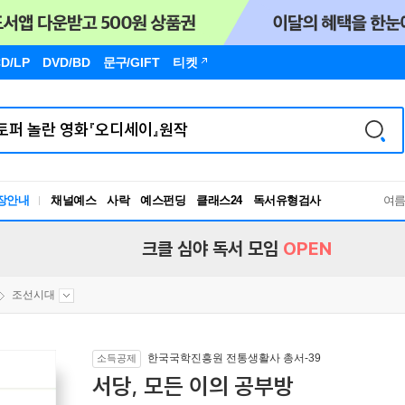
D/LP
DVD/BD
문구
/GIFT
티켓
장안내
채널예스
사락
예스펀딩
클래스24
독서유형검사
여
RBTI Lab
독서유형검사
크클 심야 독서 모임
OPEN
조선시대
한국국학진흥원 전통생활사 총서-39
소득공제
서당, 모든 이의 공부방