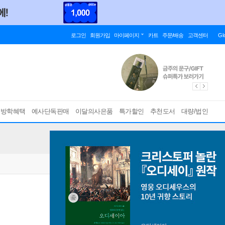
로그인
회원가입
마이페이지
카트
주문/배송
고객센터
Gl
름방학혜택
예사단독판매
이달의사은품
특가할인
추천도서
대량/법인