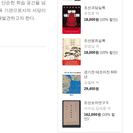
 단순한 학습 공간을 넘
조선괴담실록
교육 기관으로서의 서당이
유정호 저
재발견하고자 한다.
18,000
원
(10% 할인)
조선범죄실록
정명섭 저
18,000
원
(10% 할인)
경기전 태조어진 600
년
김철배 저
29,400
원
조선숫자연구 5
이여성,김세용 저
162,000
원
(10% 할
인)