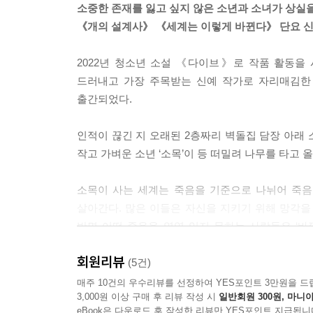
소중한 존재를 잃고 싶지 않은 소년과 소녀가 상실
세제인지 향수인지는 모르겠지만 사방에서 버베나 
《개의 설계사》 《세계는 이렇게 바뀐다》 단요 
천국으로 옮겨진 기분이었다. 새하얀 잠옷과 베갯잇
--- pp.47~48
2022년 청소년 소설 《다이브》로 작품 활동을
드러내고 가장 주목받는 신예 작가로 자리매김한
그러니까 죽은 이를 잊는다는 것은 함께했던 시간을
출간되었다.
가깝다. 부패한 시체가 뼈다귀로 변하듯이, 현존은 
영웅의 업적은 교과서 한 단락으로 움츠러들고 위대
인적이 끊긴 지 오래된 2층짜리 벽돌집 담장 아래 
--- p.84
작고 가벼운 소년 ‘소목’이 등 떠밀려 나무를 타고
“추운 거 알면서 왜 그렇게 입고 나왔어?”
소목이 사는 세계는 죽음을 기준으로 나뉘어 죽음
질문을 던지기도 전부터 소목은 자기 외투를 벗어 
살아간다. 많은 이들은 자신을 지키기 위해 망각을
스레 외투를 걸치더니 또 웃었다. 여자애들은 원래
반면 어떤 죽음을 영영 잊지 못하는 사람들은 ‘
지 간에 그럴 것이다. 그러면 그 누구는 괜한 생각을
기억을 다루는 일들을 한다.
회원리뷰
(5건)
--- p.52
폐가에서 죽음을 목격하고 뛰쳐나가는 소목의 뒤
매주 10건의 우수리뷰를 선정하여 YES포인트 3만원을 드
3,000원 이상 구매 후 리뷰 작성 시
일반회원 300원, 마니아
생명력으로 가득한 또 다른 2층 주택. 소목이 유일하
eBook은 다운로드 후 작성한 리뷰만 YES포인트 지급됩니