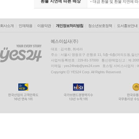
환불 지연에 따른 배상
대금 환불 및 환불 지연에 
회사소개
인재채용
이용약관
개인정보처리방침
청소년보호정책
도서홍보안내
대표 : 김석환, 최세라
주소 : 서울시 영등포구 은행로 11, 5층~6층(여의도동,일신
사업자등록번호 : 229-81-37000 통신판매업신고 : 제 200
이메일 : yes24help@yes24.com 호스팅 서비스사업자 :
Copyright ⓒ YES24 Corp. All Rights Reserved.