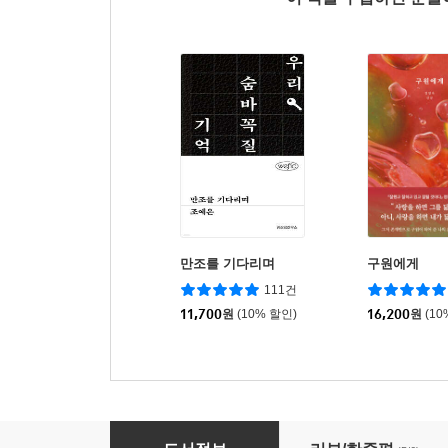
만조를 기다리며
구원에게
111건
11,700
원
(10% 할인)
16,200
원
(10
담장 너머 버베나