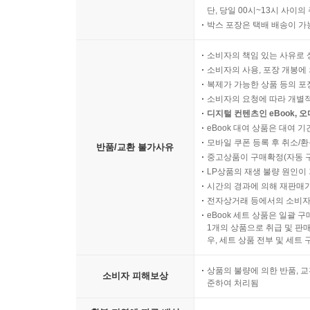
직수입 음반/영상물/기프트 
단, 당일 00시~13시 사이
박스 포장은 택배 배송이 가
소비자의 책임 있는 사유로 
소비자의 사용, 포장 개봉에 
복제가 가능한 상품 등의 포장을 
소비자의 요청에 따라 개별
디지털 컨텐츠인 eBook, 
eBook 대여 상품은 대여 기
모바일 쿠폰 등록 후 취소/환
반품/교환 불가사유
중고상품이 구매확정(자동 
LP상품의 재생 불량 원인이 기
시간의 경과에 의해 재판매가
전자상거래 등에서의 소비자
eBook 세트 상품은 일괄 
1개의 상품으로 취급 및 판매
우, 세트 상품 전부 및 세트
상품의 불량에 의한 반품, 교
소비자 피해보상
준하여 처리됨