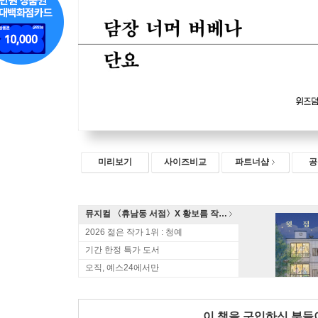
미리보기
사이즈비교
파트너샵
공
뮤지컬 〈휴남동 서점〉X 황보름 작가 북토크
2026 젊은 작가 1위 : 청예
기간 한정 특가 도서
오직, 예스24에서만
이 책을 구입하신 분