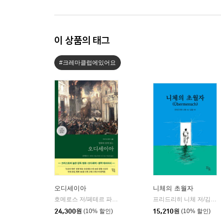
이 상품의 태그
#크레마클럽에있어요
오디세이아
니체의 초월자
호메로스 저/페테르 파울 루벤스 그림/박문재 역
현대지성
프리드리히 니체 저/김철 편역
|
24,300
원
(10% 할인)
15,210
원
(10% 할인)