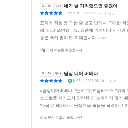
네가 날 기억했으면 좋겠어
종이책
구매
g*****9
2025-08-22
신고
|
|
|
표지에 적힌 문구 한 줄 보고 반해서 구매한 책
래."라고 쓰여있네요. 요즘에 기억이나 시간의
좋은 책이 많아요. 기대됩니다.
더보기
1명
이 이 리뷰를 추천합니다.
담장 너머 버베나
종이책
구매
j***7
2026-03-10
신고
|
|
|
#담장너머버베나 #단요 #위즈덤하우스 #위픽 
스스로를 지키고자 망각한다. 슬퍼하지 않기 위
‘소목’은 폐가에서 난생처음 죽음을 목격하고 어
이 리뷰가 도움이 되었나요?