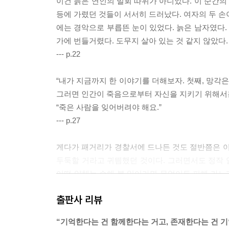
이건 늙은 연인의 밀회 따위가 아니었다. 이 순간
등에 가렸던 것들이 서서히 드러났다. 여자의 두 손이
에는 경악으로 부릅뜬 눈이 있었다. 늙은 남자였다
가에 번들거렸다. 도무지 살아 있는 것 같지 않았다.
--- p.22
“내가 지금까지 한 이야기를 더해보자. 첫째, 망각
그러면 인간이 죽음으로부터 자신을 지키기 위해서는
“죽은 사람을 잊어버려야 해요.”
--- p.27
게다가 패거리가 경찰서에 드나든 것도 절반쯤은 이
두둑할 거라고 귀띔했던 것이다. 그러면서도 정작 일
어떤 얌체는 손해 볼 일이라면 무엇이든 피해 가느
을, 심술과 장난을 번갈아 건네는 법을 아는 것이다.
출판사 리뷰
--- pp.43~44
“기억한다는 건 함께한다는 거고, 존재한다는 건 기
소목이 잠자코 신발을 벗자 나울은 창턱을 넘어올 