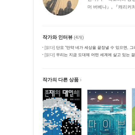
머 버베나』, 『캐리커처』
작가와 인터뷰
(4개)
[읽다]
단요 “만약 네가 세상을 끝장낼 수 있으면, 그
[읽다]
우리는 지금 도대체 어떤 세계에 살고 있는 
작가의 다른 상품