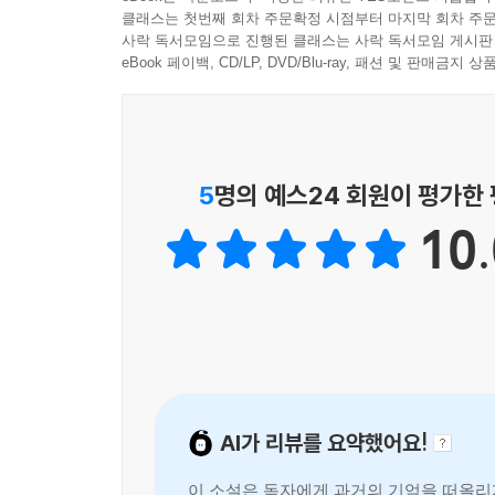
비밀을 털어놓은 뒤 사라졌고, 소목이 나울의 흔적을
클래스는 첫번째 회차 주문확정 시점부터 마지막 회차 주문
사락 독서모임으로 진행된 클래스는 사락 독서모임 게시판
스스로를 지키기 위해 죽음을 잊을 수 없었던 소년
eBook 페이백, CD/LP, DVD/Blu-ray, 패션 및 판매금
데려가달라고 조른다. “기억한다는 건 함께한다는 거
나울 두 사람은 상실을 받아들이는 법을 배우고자 다
‘단 한 편의 이야기’를 깊게 호흡하는 특별한 경험
5
명의 예스24 회원이 평가한
10.
위즈덤하우스는 2022년 11월부터 단편소설 연재
일주일에 한 편씩 소개하고 있다. 구병모 〈파쇄〉,
50편의 이야기가 독자들의 사랑을 받아왔다. 위
한데 묶는 기존의 방식이 아닌, ‘단 한 편’의 단
경험을 선사한다. 위픽은 소재나 형식 등 그 어떤 
아니라 논픽션 작가, 시인, 청소년문학 작가 등 다
시즌 1 50편에 이어 시즌 2는 더욱 새로운 작가와
AI가 리뷰를 요약했어요!
정이현, 임솔아, 황정은 작가 등이 함께한다. 또한
이 소설은 독자에게 과거의 기억을 떠올리게
이야기 축제를 더욱 풍성하게 펼쳐 보일 예정이다.