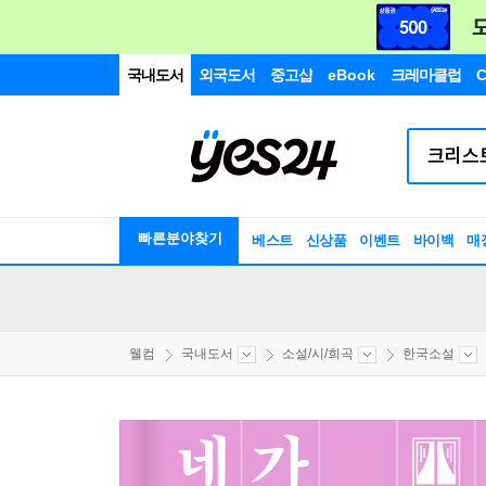
국내도서
외국도서
중고샵
eBook
크레마클럽
C
빠른분야찾기
베스트
신상품
이벤트
바이백
매
웰컴
국내도서
소설/시/희곡
한국소설