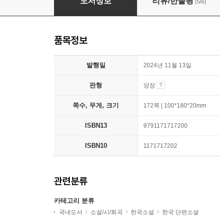
도서정보
리뷰/한줄평
(5/6)
품목정보
발행일
2024년 11월 13일
판형
양장
쪽수, 무게, 크기
172쪽 | 100*180*20mm
ISBN13
9791171717200
ISBN10
1171717202
관련분류
카테고리 분류
국내도서
소설/시/희곡
한국소설
한국 단편소설