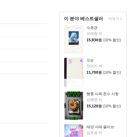
이 분야 베스트셀러
더보기
수족관
유래혁 저
15,930
원
(10% 할인)
모순
양귀자 저
11,700
원
(10% 할인)
빵충 사육 준수 사항
김혜영 저
15,120
원
(10% 할인)
태양 아래 올리브
김초엽 저