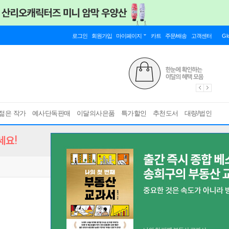
로그인
회원가입
마이페이지
카트
주문/배송
고객센터
Gl
젊은 작가
예사단독판매
이달의사은품
특가할인
추천도서
대량/법인
세요!