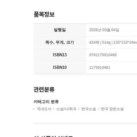
품목정보
발행일
2026년 03월 04일
쪽수, 무게, 크기
424쪽 | 514g | 135*210*24
ISBN13
9791175910485
ISBN10
1175910481
관련분류
카테고리 분류
국내도서
소설/시/희곡
한국소설
한국 장편소설