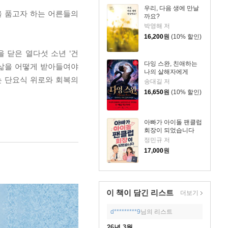
우리, 다음 생에 만날
을 품고자 하는 어른들의
까요?
박영해 저
16,200
원
(10% 할인)
 닫은 열다섯 소년 ‘건
다잉 스완, 친애하는
 삶을 어떻게 받아들여야
나의 살해자에게
는 단요식 위로와 회복의
송대길 저
16,650
원
(10% 할인)
아빠가 아이돌 팬클럽
회장이 되었습니다
정민규 저
17,000
원
이 책이 담긴
리스트
더보기
d*********9
님의 리스트
26년 3월