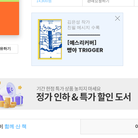
14,800원
판매요청하기
김은성 작가
친필 메시지 수록
---------------
[예스리커버]
유하기
빵야 TRIGGER
들이
함께 산 책