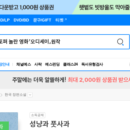
D/LP
DVD/BD
문구
/GIFT
티켓
독서유형검사
장안내
채널예스
사락
예스펀딩
클래스24
RBTI Lab
독서유형검사
주말에는 더욱 알뜰하게!
최대 2,000원 상품권 받으
한국 장편소설
소득공제
성냥과 풋사과