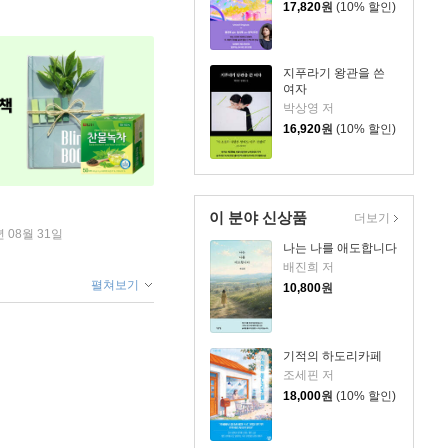
17,820
원
(10% 할인)
지푸라기 왕관을 쓴
여자
박상영 저
16,920
원
(10% 할인)
이 분야 신상품
더보기
년 08월 31일
나는 나를 애도합니다
배진희 저
펼쳐보기
10,800
원
기적의 하도리카페
조세핀 저
18,000
원
(10% 할인)