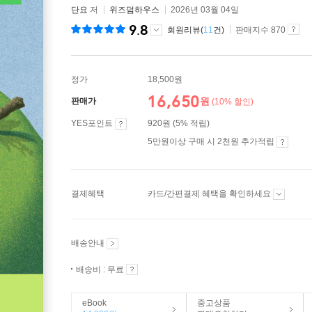
단요
저
위즈덤하우스
2026년 03월 04일
9.8
회원리뷰(
11
건)
판매지수 870
정가
18,500원
16,650
원
판매가
(10% 할인)
YES포인트
920원 (5% 적립)
5만원이상 구매 시 2천원 추가적립
결제혜택
카드/간편결제 혜택을 확인하세요
배송안내
배송비 : 무료
eBook
중고상품