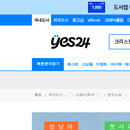
국내도서
외국도서
중고샵
eBook
크레마클럽
C
빠른분야찾기
베스트
신상품
이벤트
바이백
매
웰컴
국내도서
소설/시/희곡
한국소설