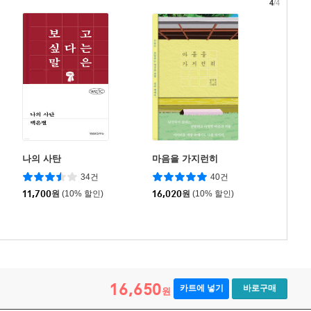
4
/4
나의 사탄
마음을 가지런히
34건
40건
11,700
원
(10% 할인)
16,020
원
(10% 할인)
16,650
카트에 넣기
바로구매
원