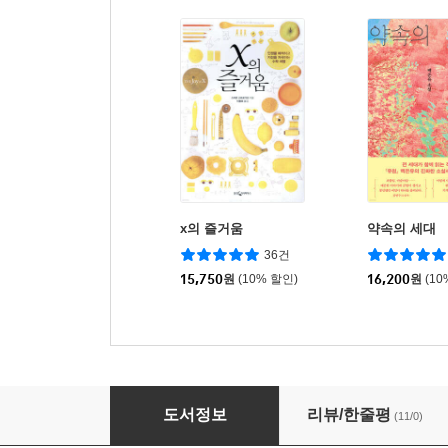
x의 즐거움
약속의 세대
36건
15,750
원
(10% 할인)
16,200
원
(10
성냥과 풋사과
도서정보
리뷰/한줄평
(11/0)