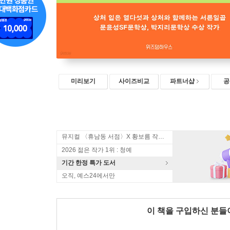
미리보기
사이즈비교
파트너샵
공
뮤지컬 〈휴남동 서점〉X 황보름 작가 북토크
2026 젊은 작가 1위 : 청예
기간 한정 특가 도서
오직, 예스24에서만
이 책을 구입하신 분