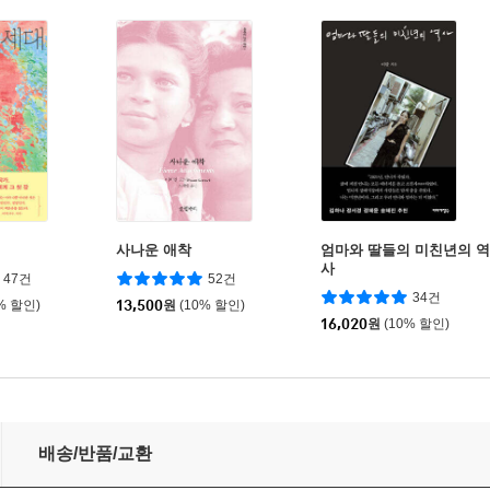
사나운 애착
엄마와 딸들의 미친년의 역
사
47건
52건
34건
% 할인)
13,500
원
(10% 할인)
16,020
원
(10% 할인)
배송/반품/교환