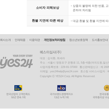
근사한 갈라파고스 제도
상품의 불량에 의한 반품, 교
소비자 피해보상
준하여 처리됨
놀랍도록 특별한: 대리석 동굴
아주 엉뚱한 식물 이야기
환불 지연에 따른 배상
대금 환불 및 환불 지연에 
최첨단 건축물
기묘한 색깔들!
판타스틱 놀라운 세계 정보: 남아메리카 새에 관한
회사소개
인재채용
이용약관
개인정보처리방침
청소년보호정책
도서홍보안내
깜짝 퀴즈
제4장 아주 특별한 유럽
대표 : 김석환, 최세라
지도를 보며 알아보아요!
주소 : 서울시 영등포구 은행로 11, 5층~6층(여의도동,일신
사업자등록번호 : 229-81-37000 통신판매업신고 : 제 200
자연 그대로 환상적인 곳
이메일 : yes24help@yes24.com 호스팅 서비스사업자 :
별별 재미있는 모양들
Copyright ⓒ YES24 Corp. All Rights Reserved.
기상천외 스포츠
놀라운 예술의 세계!
전망 좋은 호텔
이상한 점을 찾아라!: 얼음에 갇힌 선박 호텔
눈길을 사로잡는 특별한 작품들!