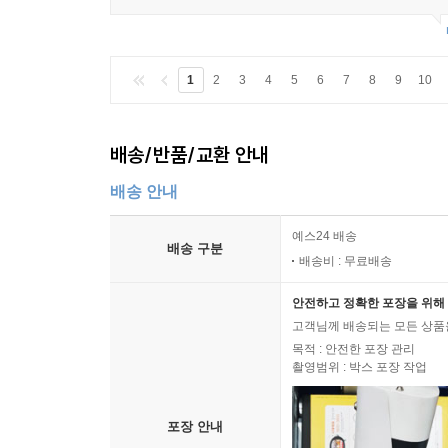
찾아보기 356
글 저작권 364│사진 저작권 365
1
2
3
4
5
6
7
8
9
10
『학교에서 바로 쓸 수 있는 세계와 지리 2025』
들어가며
지도를 보며 알아보아요!
배송/반품/교환 안내
배송 안내
제1장 2025년, 올해의 세계는?
꼭 기억해야 할 2025년 기념일
예스24 배송
배송 구분
친구들보다 2025배 더 재미있게 노는 방법
배송비 : 무료배송
판타스틱 놀라운 세계 정보: 숫자 25에 관한 놀라운
아깝게 우승을 놓친 세계의 엉뚱한 경주들
안전하고 정확한 포장을 위해 
고객님께 배송되는 모든 상품을
2025년 세계에서 가장 엉뚱한 경주
목적 : 안전한 포장 관리
아깝게 우승을 놓친 세계의 별난 동물들
촬영범위 : 박스 포장 작업
2025년 세계에서 가장 별난 동물
아깝게 우승을 놓친 세계의 신기한 사진들
포장 안내
2025년 세계에서 가장 신기한 사진