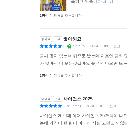
족하고 있습니다
더보기
이상하고 웃긴 모양 130
수다쟁이 동물들 132, 135, 140
1명
이 이 리뷰를 추천합니다.
이건 뭘까? 132, 138, 141, 145
빈칸 채우기 133, 139, 143
숨은 동물 찾기 134, 144
좋아해요
종이책
구매
깜짝 퀴즈 136, 142
p******s
2024-11-09
신고
|
|
|
진짜? 가짜? 137
못 말리는 친구들 146
글씨 많이 없는책 위주로 봤는데 처음엔 글씨
가 많아서 더 좋은것같아요 좋은책 나오면 또 구
우리를 웃겨 주는 유머 148
1명
이 이 리뷰를 추천합니다.
그냥 재미로 하는 150, 160, 162
동물의 엉뚱한 실수들 151
농담 반 진담 반 152, 158
사이언스 2025
종이책
구매
알쏭달쏭 수수께끼 153, 156
s*******3
2024-11-07
신고
|
|
|
장난꾸러기 동물들 154
곱씹어 보면 웃긴 이야기 155, 159
사이언스 2024에 이어 사이언스 2025책이 나
혀가 꼬이는 말 157, 163
는데 가격이 싼 편이 아니라 사실 고민도 되었