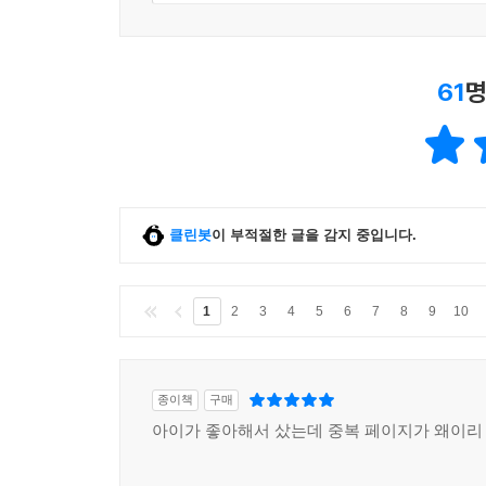
식물의 세계 196
인체 탐구하기 198
미래 기술 전망 206
61
명
더 알아보기 210
잠깐 퀴즈!
어려운 문제 풀이 방법
생태와 자연 212
생물 군계알아보기 214
클린봇
이 부적절한 글을 감지 중입니다.
바다의 이모저모 218
날씨와 기후 222
재난과 재해 230
1
2
3
4
5
6
7
8
9
10
더 알아보기 234
잠깐 퀴즈!
발표 잘하는 방법
종이책
구매
아이가 좋아해서 샀는데 중복 페이지가 왜이리
역사와 사실 236
유적과 옛이야기 238