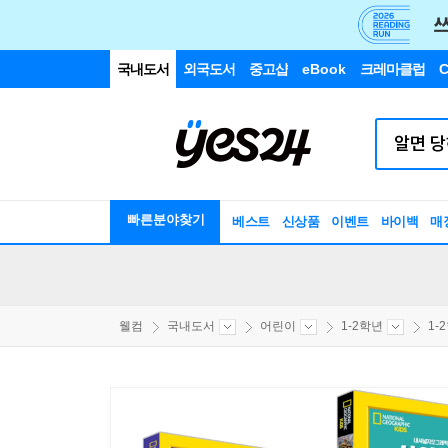
국내도서
외국도서
중고샵
eBook
크레마클럽
C
빠른분야찾기
베스트
신상품
이벤트
바이백
매
웰컴
국내도서
어린이
1-2학년
1-