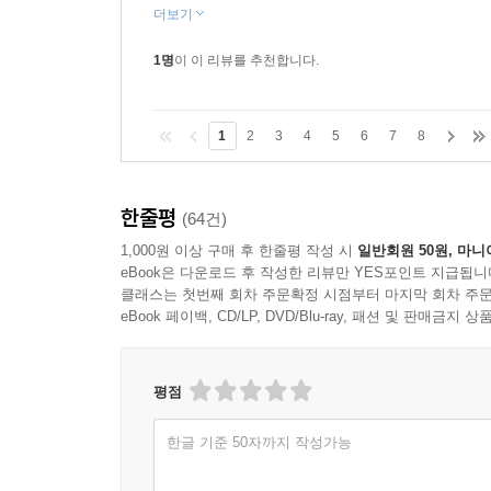
꽤 긴 이야기 161
더보기
1명
이 이 리뷰를 추천합니다.
문화와 생활 164
세계의 기념일과 휴일 166
음식 문화 174
1
2
3
4
5
6
7
8
직업과 문화 176
화폐와 문화 178
언어와 문화 180
한줄평
(64건)
고대 신화 182
1,000원 이상 구매 후 한줄평 작성 시
일반회원 50원, 마니
세계의 종교 184
eBook은 다운로드 후 작성한 리뷰만 YES포인트 지급됩니
더 알아보기 186
클래스는 첫번째 회차 주문확정 시점부터 마지막 회차 주문
eBook 페이백, CD/LP, DVD/Blu-ray, 패션 및 판매금
잠깐 퀴즈!
새롭고 낯선 문화 탐사하기
평점
과학과 기술 188
발명을 돕는 기술 190
한글 기준 50자까지 작성가능
생물학의 기초 194