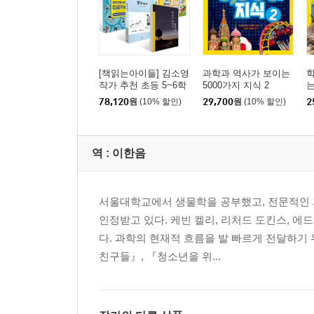
100가지 지식으로 본 비가 내리는 울창한 우림
50가지 곰에 관한 덥수룩한 지식
25가지 독에 관한 위험한 지식
두근두근! 롤러코스터에 대한 15가지 지식
[책읽는아이들] 김소영
과학과 역사가 보이는
학
75가지 읽다 보면 나도 모르게 오싹해지는 지식
작가 추천 초등 5~6학
5000가지 지식 2
는
년 세트
35가지 셀 수 있는 숫자에 대한 지식
78,120
원
(10% 할인)
29,700
원
(10% 할인)
2
100가지 멀고도 광활한 우주에 관한 지식
50가지 맛있고 달콤한 사탕에 관한 지식
로봇에 관한 25가지 놀라운 지식
역 :
이한음
별난 해양 생물에 관한 15가지 놀라운 지식
75가지 아이디어가 빛나는 발명의 지식
서울대학교에서 생물학을 공부했고, 전문적인 
미라에 관한 35가지 오싹한 지식
인정받고 있다. 케빈 켈리, 리처드 도킨스, 에
달각거리는 뼈와 몸에 관한 100가지 지식
다. 과학의 현재적 흐름을 발 빠르게 전달하기
50가지 동물의 적응력에 관한 놀라운 지식 .
친구들』, 『청소년을 위...
25가지 달콤 쌉싸름한 초콜릿에 대한 지식
15가지 미스터리한 역사의 지식
75가지 장엄한 자연환경과 국립 공원에 관한 지식