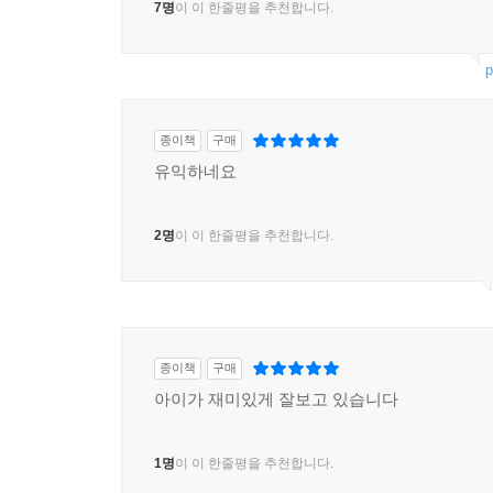
7명
이 이 한줄평을 추천합니다.
국제적 분쟁 250
세계의 지도자들 252
p
더 알아보기 266
잠깐 퀴즈!
훌륭한 전기를 쓰는 법
종이책
구매
유익하네요
세계의 지리 268
지도의 이해 270
2명
이 이 한줄평을 추천합니다.
지리와 지형 상식 276
대륙의 지리 특징 278
세계의 국가들 306
세계 여행 332
더 알아보기 352
종이책
구매
잠깐 퀴즈!
아이가 재미있게 잘보고 있습니다
우리는 어디에 있을까?
1명
이 이 한줄평을 추천합니다.
게임과 퍼즐 정답 354