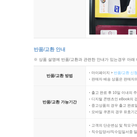
숫자로 알아볼까요?: 올해 무슨 일을 했을까요?
별난 세상의 별별 뉴스
제2장 깜짝 놀랄 일이 많은 멋진 북아메리카
지도를 보며 알아보아요!
정말 정말 독특한 장소
반품/교환 안내
이상한 점을 찾아라!: 이에르베 엘 아구아
숫자로 알아볼까요?: 제왕나비의 이주
※ 상품 설명에 반품/교환과 관련한 안내가 있는경우 아래 
혼을 쏙 빼는 건축물
마이페이지 >
반품/교환 신청
부글부글 화산들
반품/교환 방법
판매자 배송 상품은 판매자와
처음 보는 생명체
놀랍도록 특별한: 카도호
출고 완료 후 10일 이내의 
엉뚱한 박물관에서 놀자!
디지털 콘텐츠인 eBook의 
반품/교환 가능기간
중고상품의 경우 출고 완료일
판타스틱 놀라운 세계 정보: 할리우드에 관한 호화
모바일 쿠폰의 경우 유효기간(
숫자로 알아볼까요?: 치첸이트사
내 성격을 알아보는 QUIZ
고객의 단순변심 및 착오구
오싹오싹 화석 발굴하기
직수입양서/직수입일서중 일