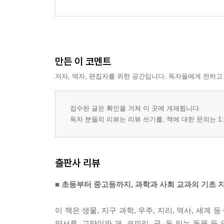
25가지 색깔에 대한 지식
15가지 동물의 이주에 관한 신기한 지식
75가지 멍멍! 개에 관한 지식
35가지 놀라운 미래에 관한 지식
만든 이 코멘트
거대 도시 메가 시티에 대한 100가지 지식
50가지 갈기를 휘날리는 말과 조랑말에 대한 지식
저자, 역자, 편집자를 위한 공간입니다. 독자들에게 전하고
25가지 괴생명체에 대한 오싹한 지식
장난감을 둘러싼 15가지 재밌는 지식
접수된 글은 확인을 거쳐 이 곳에 게재됩니다.
75가지 오래도록 버텨 온 고대 문화에 관한 지식
독자 분들의 리뷰는 리뷰 쓰기를, 책에 대한 문의는 1:
35가지 세상을 받치는 암석에 관한 지식
100가지 지표면에서 일어나는 지리에 관한 지식
50가지 승리를 향해 겨루는 올림픽에 대한 지식
출판사 리뷰
24가지 화려한 나비에 관한 아름다운 지식
75가지 날씨에 관한 신기한 지식
■ 초등부터 중고등까지, 과학과 사회 교과의 기초 
35가지 위험한 동물에 관한 위독한 지식
25가지 변화무쌍한 기후 변화에 관한 지식
이 책은 생물, 지구 과학, 우주, 지리, 역사, 세
50가지 깊이 빠져들고 마는 잠수에 관한 지식
양서류, 고양이와 개, 코끼리, 곰, 독 있는 동물 