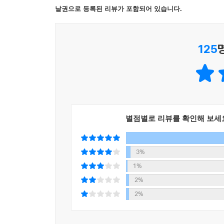
가장 오래된 사람 발자국 12
생생한 시각 자료가 제공되어 가장 어려운 주제도 어
낱권으로 등록된 리뷰가 포함되어 있습니다.
도시 정글 13
― [이코노믹 타임스]
3D로 인쇄한 여성 조각상 14
2025년 올해의 토픽 8
125
“사진으로 가득 찬 이 아름답게 디자인된 책은 한 주
‘당 충전’의 정체 14
― [Redding.com ]
사진 찍는 북극곰 15
시드니를 밝힌 조명 예술 15
“땅콩버터에 관한 15가지 지식과 곰에 관한 50가
2025 기억해야 할 기념일 16
크고 화려하게 완벽한 설명으로 잘 꾸린 이 책은
앵무새가 영상 통화를 해요 17
것이다.”
별점별로 리뷰를 확인해 보세
벌이 퍼즐을 풀어요 17
― [ReadKiddoRead]
으슥한 묘지에 사는 뱀 17
독자 서평
3%
위대한 발견과 혁신 18
1%
발견들 20
“질문하기를 좋아하는 아이들을 위한 훌륭한 책.” ― 아
2%
우리 세계 연구하기 26
“열한 살 아들에게 생일에 선물했더니, 아이가 곧바로 
2%
더 알아보기 32
“여덟 살이 된 조카에게 선물했는데, 애가 넋을 잃고 
잠깐 퀴즈!