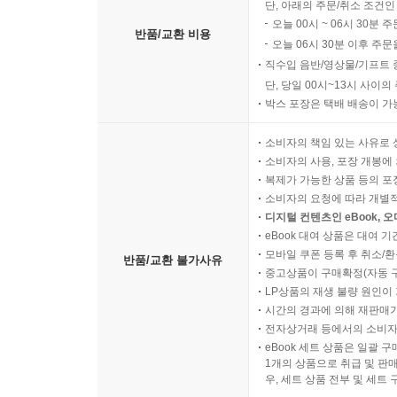
괴상하고 수상한 휴가지
단, 아래의 주문/취소 조건인
오늘 00시 ~ 06시 30분 
놀랍도록 특별한: 움직이는 돌
반품/교환 비용
오늘 06시 30분 이후 주문
인간이 만든 위대한 작품
직수입 음반/영상물/기프트 
바위가 만든 신비한 풍경
단, 당일 00시~13시 사이
깜짝 퀴즈
박스 포장은 택배 배송이 가
제3장 화려하게 아름다운 남아메리카
소비자의 책임 있는 사유로 
소비자의 사용, 포장 개봉에 
지도를 보며 알아보아요!
복제가 가능한 상품 등의 포장을 
손에 꼽는 멋진 장소들
소비자의 요청에 따라 개별
눈길을 사로잡는 특별함
디지털 컨텐츠인 eBook, 
놀랍도록 특별한: 마라스 소금 광산
eBook 대여 상품은 대여 기
모바일 쿠폰 등록 후 취소/환
아주 특별한 휴가지
반품/교환 불가사유
중고상품이 구매확정(자동 
숫자로 알아볼까요?: 엘 아테네오 그랜드 스플렌디
LP상품의 재생 불량 원인이 기
이상한 점을 찾아라!: 콜로소
시간의 경과에 의해 재판매가
바짝 마른 사막
전자상거래 등에서의 소비자
eBook 세트 상품은 일괄 
흥미를 끄는 교통수단!
1개의 상품으로 취급 및 판매
이상야릇한 곤충들!
우, 세트 상품 전부 및 세트
내 성격을 알아보는 QUIZ