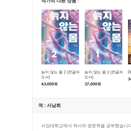
작가의 다른 상품
백발백중! 무기에 관한 35가지 지식
곤충에 관한 기상천외한 100가지 지식
50가지 깜짝 놀랄 만한 펭귄에 관한 지식
25가지 감각에 관한 놀라운 지식
35가지 남아메리카에 대한 신기한 지식
야생 고양이에 관한 15가지 놀라운 지식
50가지 고대부터 현대까지, 음악에 대한 지식
35가지 잠에 관한 눈이 뜨이는 지식
과학 실험에 관한 100가지 놀라운 지식
50가지 영화에 대한 지식
늙지 않는 몸 2 (큰글자
늙지 않는 몸 1 (큰글자
D
25가지 신기한 물에 관한 지식
도서)
도서)
3
43,000
원
37,000
원
세계 지도자에 대한 15가지 별난 지식
75가지 세계의 건축에 대한 지식
먹거리에 대해 생각해 볼 35가지 지식
역 :
서남희
가자, 승리로! 스포츠에 관한 100가지 지식
50가지 놀라운 코끼리에 관한 지식
25가지 돈에 관한 값진 지식
서강대학교에서 역사와 영문학을 공부했습니다. 
15가지 돌고 도는 계절에 관한 지식