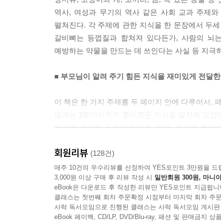
35가지 반려동물에 관한 소중한 지식
역사, 여성과 무기의 역사 같은 사회 교과 주제
75가지 얼음처럼 차가운 남극 대륙에 대한 지식
펼쳐진다. 각 주제에 관한 지식을 한 문장에서 두세
25가지 초기 인류에 관한 신기한 지식
갈비뼈는 등껍질과 합쳐져 있다든가, 사람의 뇌는
50가지 흥미롭고 재미있는 북아메리카 대륙에 대한
예방하는 약물을 만드는 데 쓰인다는 사실 등 지극히
35가지 별난 호텔에 대한 재미있는 지식
15가지 끝과 맨 끝에 대한 마지막 지식
■ 부모님이 알려 주기 힘든 지식을 재미있게 전달한
5,000번째 지식
사진과 그림 저작권
이 책은 한 가지 주제를 두 페이지 안에 다루어서,
찾아보기
많게는 100가지까지 흥미로운 지식을 알차게 담았
15가지 은밀한 스파이에 대한 지식, 초자연 현상에
『사이언스 2025』
15가지 놀라운 지식 같은 주제도 다루고 있다. 
2025년 올해의 토픽 8
회원리뷰
있다.
(128건)
주황색 하늘 10
매주 10건의 우수리뷰를 선정하여 YES포인트 3만원을 드
에베레스트산의 고양이류 10
3,000원 이상 구매 후 리뷰 작성 시
일반회원 300원, 마니아
추천의 글
운명의 돌 11
eBook은 다운로드 후 작성한 리뷰만 YES포인트 지급됩니
클래스는 첫번째 회차 주문확정 시점부터 마지막 회차 주문
어질어질한 과학 실험 11
“아이가 주위 모든 것에 관심이 있다면 다양한 
사락 독서모임으로 진행된 클래스는 사락 독서모임 게시판
열대 우림의 기중기 12
곤충에서 상어, 장난감에서 로봇, 역사에서 지리학
eBook 페이백, CD/LP, DVD/Blu-ray, 패션 및 판매금