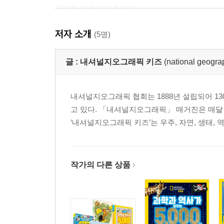
24가지 매우 뜨거운 지식
아시아에 대한 35가지 지식
저자 소개
입이 떡 벌어질 만큼 이상한 15가지 지식
(5명)
75가지 놀라운 조류에 관한 지식
사람의 생명을 구하는 일에 관한 35가지 지식
글 :
내셔널지오그래픽 키즈
(national geogra
가장 무서운 바다 동물 상어에 관한 소름 돋는 100
50가지 지구의 극한 지역에 관한 놀라운 지식
내셔널지오그래픽 협회는 1888년 설립되어 1
25가지 심장에 관한 두근거리는 지식
고 있다. 「내셔널지오그래픽」 매거진은 매달 
외계 생명체에 대한 15가지 놀라운 지식
‘내셔널지오그래픽 키즈’는 우주, 자연, 생태,
75가지 식물에 관한 아주 놀라운 지식
오스트레일리아와 오세아니아에 대한 알수록 신기한
탈것과 교통수단에 관한 100가지 지식
45가지 사랑스러운 새끼 동물들에 관한 귀여운 (그리
작가의 다른 상품
25가지 서늘하고 멋진 지식
행운을 불러오는 15가지 사소한 지식
75가지 원숭이를 둘러싼 놀라운 지식
역사를 만든 여성들에 대한 35가지 지식