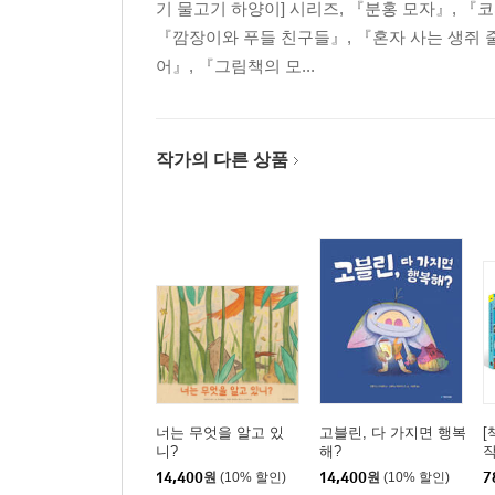
기 물고기 하양이] 시리즈, 『분홍 모자』, 『
75가지 매혹적인 유럽에 대한 지식
『깜장이와 푸들 친구들』, 『혼자 사는 생쥐 
머리 위 조심! 우주 쓰레기에 관한 35가지 지식
어』, 『그림책의 모...
역사에 대해 기억할 100가지 지식
50가지 깜짝 놀랄 만한 뇌에 관한 지식
35가지 생각만 해도 즐거운 휴일에 관한 지식
작가의 다른 상품
호기심을 풀어 줄 15가지 약에 관한 지식
25가지 신기한 비율에 관한 지식
75가지 아름다운 산호초에 관한 지식
35가지 아프리카에 대한 놀라운 지식
100가지 복슬복슬한 포유류에 관한 지식
50가지 벌의 달콤하고 따끔한 지식
25가지 세상을 구하는 친환경에 관한 지식
초자연 현상에 대한 15가지 소름 돋는 지식
75가지 지구에 관한 중대한 지식
35가지 귀중한 보물에 대한 지식
너는 무엇을 알고 있
고블린, 다 가지면 행복
[
니?
해?
작
100가지 신기한 바다에 관한 깜짝 놀랄 지식
년
14,400
원
(10% 할인)
14,400
원
(10% 할인)
7
50가지 세어도 세어도 끝없는 인구에 대한 지식