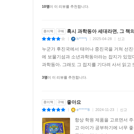
우주의 천체들 88
10명
이 이 리뷰를 추천합니다.
지구의 구조 98
더 알아보기 106
깜짝 퀴즈!
혹시 과학동아 세대라면, 그 책
종이책
구매
과학전람회 준비하기
h*****j
2025-04-28
신고
|
|
|
누군가 후진국에서 태어나 중진국을 거쳐 선진국
탐험과 발견 108
에 보물기섬과 소년과학동아라는 잡지가 있었다
탐험가의 지구 소식 110
과학동아. 그래도 그 접지를 기다려 사서 읽고 
사진 이야기 118
탐험을 위한 지식 120
3명
이 이 리뷰를 추천합니다.
끝없는 탐험 이야기 122
우리가 남길 자취 124
더 알아보기 126
좋아요
종이책
구매
깜짝 퀴즈!
e******8
2024-11-23
신고
|
|
|
완벽하고 훌륭한 보고서를 쓰는 법
항상 학원 제품을 고르면서 
고 아이가 공부하기에 너무 좋
게임과 퍼즐 128