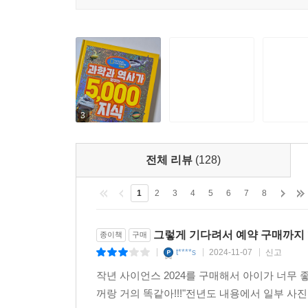
편지 잘 쓰는 법
*초등 교과 연계
동물의 세계 34
과학 3-1 지구의 모습/ 3-2 동물의 생활, 지표의 변화
재미있는 동물 36
우리 생활/ 5-2 생물과 환경, 날씨와 우리 생활/ 6-
동물의 분류 44
위험에 처한 동물 46
사회 3-1 교통과 통신 수단의 변화/ 3-2 시대마다 다
물에서 사는 동물 50
3
동물 친구들 60
야생 동물의 능력 62
전체 리뷰
(128)
곤충의 생태 66
고양이과 야생 동물 68
1
2
3
4
5
6
7
8
반려동물 소식 74
공룡의 특징 76
더 알아보기 84
그렇게 기다려서 예약 구매까지 했
종이책
구매
잠깐 퀴즈!
t****s
2024-11-07
신고
|
|
|
아주 훌륭한 동물 보고서 쓰기
작년 사이언스 2024를 구매해서 아이가 너무 
꺼랑 거의 똑같아!!!"전년도 내용에서 일부 사진
우주와 지구 86