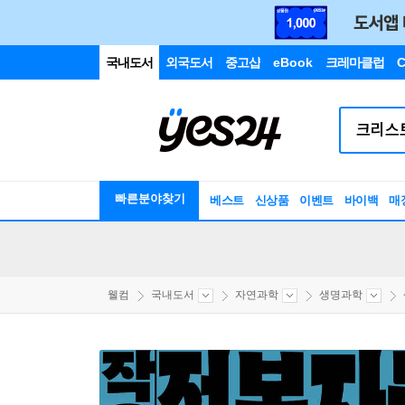
국내도서
외국도서
중고샵
eBook
크레마클럽
C
빠른분야찾기
베스트
신상품
이벤트
바이백
매
웰컴
국내도서
자연과학
생명과학