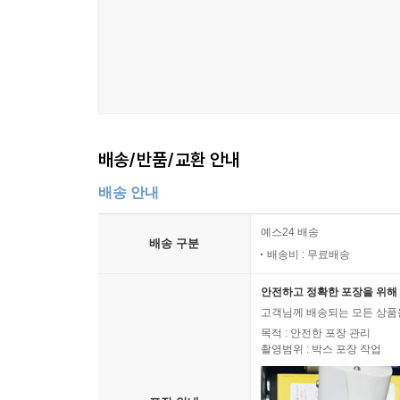
이 책에는 분야를 가리지 않고 다양한 곤충에게 
아우르며 특별한 발견을 이끌고, 농업과 항공우주 산
의학과 우주여행, 심지어 패션계에서도 흥미를 갖고
곤충은 많지 않다. 이에 저자는 특히 초소형 
형제들에게 배울 점이 많을 것이라고 확신한다.
“미국 노스웨스턴대학교의 기계공학과 조교수인 
배송/반품/교환 안내
방법을 찾고 있다. 〈스타워즈〉 시리즈의 팬이라
아마도 미래의 기술을 더욱 발전시키는 데 영감을
배송 안내
전략을 바탕으로 해서 여러 생물에 영감을 받은 접근 
예스24 배송
배송 구분
배송비 : 무료배송
90여 장의 진귀한 곤충 사진들이
안전하고 정확한 포장을 위해 
박물관에 온 듯 이야기에 상상력을 더해주다!
고객님께 배송되는 모든 상품을
목적 : 안전한 포장 관리
촬영범위 : 박스 포장 작업
이 책은 수백 년 전 과거부터 현재에 이르기까지
틈 없게 만들어준다. 그것은 저자가 곤충학자이자 