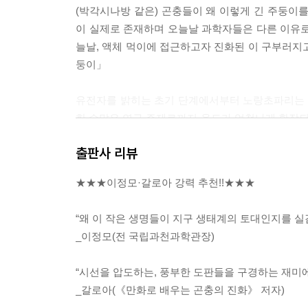
(박각시나방 같은) 곤충들이 왜 이렇게 긴 주둥이
이 실제로 존재하며 오늘날 과학자들은 다른 이유로
늘날, 액체 먹이에 접근하고자 진화된 이 구부러지고 
둥이」
유전자를 밝히는 초기 단계에서부터 노랑초파리는 다
한 수많은 연구 주제로까지 용도가 엄청나게 확장
다. (…) 그 이후로 여러 우주 임무를 수행했으며 심지어
출판사 리뷰
개별 동물들의 생활사를 조사하는 것은 오늘날 전
★★★이정모·갈로아 강력 추천!!★★★
은 유럽갈고리나비가 불과 15년 전보다 8일 정도 
모두 환경이 변화하고 있다는 지표다. (…) 곤충
“왜 이 작은 생명들이 지구 생태계의 토대인지를 실
여러 종에 이른다. --- p.143~144 「4. 변화하는 
_이정모(전 국립과천과학관장)
오늘날 법곤충학은 특히 지난 세기 동안 곤충학을 활
“시선을 압도하는, 풍부한 도판들을 구경하는 재미에
법률 대리인의 연구를 바탕으로 발전했다. 이 분야
_갈로아(《만화로 배우는 곤충의 진화》 저자)
되고 있다. --- p.162 「5. 범인을 찾는 검정파리」