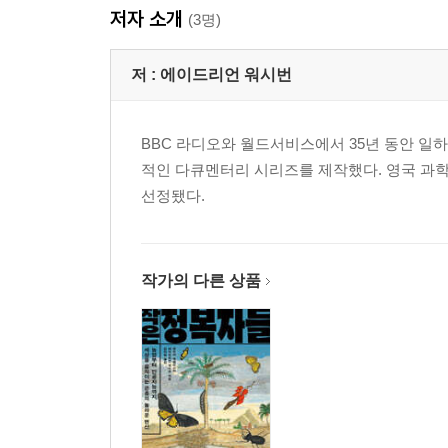
저자 소개
더 읽을거리
(3명)
찾아보기
사진 출처
저 :
에이드리언 워시번
BBC 라디오와 월드서비스에서 35년 동안 일하
적인 다큐멘터리 시리즈를 제작했다. 영국 과학
선정됐다.
작가의 다른 상품