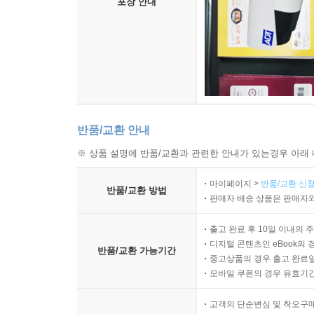
닭의 눈꺼풀 안에 촘촘히 박혀 있는 벼룩, 자기 
포장 안내
집어넣은 수십 마리의 노랑초파리, 사체 안에 들끓는
살아 있는 듯 색감이 선명한 모르포나비, 사육 중
채집 상자 등등 기괴하고 독특하고 아름다운 시각
이해를 도와준다.
어디서도 볼 수 없는 90여 장에 이르는 진귀한 
곤충 표본을 비롯해 특별히 관리되고 있는 훌륭한 컬
반품/교환 안내
“내가 노리치 캐슬 박물관을 방문한 날 워터하우
※ 상품 설명에 반품/교환과 관련한 안내가 있는경우 아래 
남아메리카에서 온 날개가 아름답고 찬란한 표본이
지금 여러분이 지금껏 본 생물 표본 가운데 가장 
마이페이지 >
반품/교환 신청
반품/교환 방법
판매자 배송 상품은 판매자와
것이 없었다. (…) 평생 진지한 과학자였을 뿐만 아
출고 완료 후 10일 이내의 
디지털 콘텐츠인 eBook의 
반품/교환 가능기간
중고상품의 경우 출고 완료일
모바일 쿠폰의 경우 유효기간(
고객의 단순변심 및 착오구