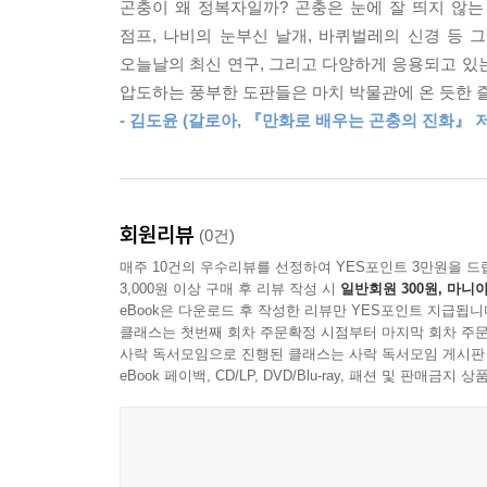
지능」
곤충이 왜 정복자일까? 곤충은 눈에 잘 띄지 않
중요하다. 어린 시절부터 곤충 애호가였던 사람들, 
점프, 나비의 눈부신 날개, 바퀴벌레의 신경 등 
어떻게 변화하고 있는지 이해할 수 있는 단계에 다다랐
바퀴벌레는 영리해서 미로를 탐색하고 은신처로 돌아
오늘날의 최신 연구, 그리고 다양하게 응용되고 있
수행과 특성, 행동의 기초를 이루는 세포 메커니즘을
압도하는 풍부한 도판들은 마치 박물관에 온 듯한 
- 김도윤 (갈로아, 『만화로 배우는 곤충의 진화』 
“적응하는 자가 살아남는 이 세계에서 진정한 지배
--- p.295~296 「10. 바퀴벌레의 신경」
지구의 생명 질서를 지탱하는 거대한 축 ‘작은 정복
곤충은 약 3억 년 전부터 지구에 등장한 이래 가장
회원리뷰
(0건)
55센티미터가 넘는 대벌레과에 이르기까지 곤충은 
매주 10건의 우수리뷰를 선정하여 YES포인트 3만원을 드
곤충은 현재까지 보고된 종 수만 가장 보수적으로 잡더
3,000원 이상 구매 후 리뷰 작성 시
일반회원 300원, 마니아
긴긴 역사에서 이들이 저마다 다양한 형태로 진화하
eBook은 다운로드 후 작성한 리뷰만 YES포인트 지급됩니
생존에 유리한 방향으로 이용할 줄 알았기 때문이다
클래스는 첫번째 회차 주문확정 시점부터 마지막 회차 주문
사락 독서모임으로 진행된 클래스는 사락 독서모임 게시판
많은 영감을 선사한다.
eBook 페이백, CD/LP, DVD/Blu-ray, 패션 및 판매금
“파리매는 일종의 ‘줌 렌즈’를 개발했다. 이들의 
6밀리미터 정도인 이 곤충은 0.5미터 거리에서도
놀라운 정확도로 공격한다. (…) 이렇게 작고 가벼