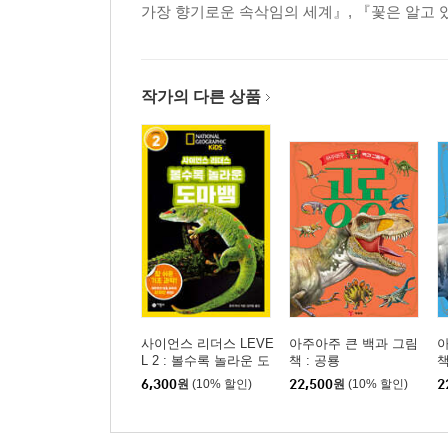
가장 향기로운 속삭임의 세계』, 『꽃은 알고 
작가의 다른 상품
사이언스 리더스 LEVE
아주아주 큰 백과 그림
아
L 2 : 볼수록 놀라운 도
책 : 공룡
책
마뱀
6,300
원
(10% 할인)
22,500
원
(10% 할인)
2