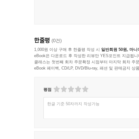
우리는 여전히 작고 경이로운 곤충에게 배울 점이 무
더 나아가 찰스 다윈, 마거릿 파운틴, 찰스 발렌타인
터너 등 한평생 작은 곤충들을 관찰하며 거기서
오랫동안 이름이 잊힌 수많은 이들의 놀라운 성과들
한줄평
(0건)
1,000원 이상 구매 후 한줄평 작성 시
일반회원 50원, 마니
eBook은 다운로드 후 작성한 리뷰만 YES포인트 지급됩니
농업에서 의학, 우주항공, AI, 로봇공학에 이르기까
클래스는 첫번째 회차 주문확정 시점부터 마지막 회차 주문
eBook 페이백, CD/LP, DVD/Blu-ray, 패션 및 판매금
세상을 움직이는 곤충의 놀라운 변신!
미래 기후변화를 추적하기 위해 ‘거시 생태 지표’
평점
무중력 우주 공간에서 중력 반응 및 노화 유전자 탐
대량 예방접종 등 재사용이 가능한 의료용 주사기 
한글 기준 50자까지 작성가능
탄소 배출량을 줄이기 위해 대체 식량으로 급부상
신경 화학물질이 군중 행동에 미치는 영향을 밝혀내
햇볕에도 색이 바래지지 않는 기술로 하이테크 기계
전쟁 상황에서 생존자를 찾고 적지를 탐색하는 등 초