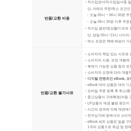
직수입양서/직수입일서중 일
단, 아래의 주문/취소 조건인
오늘 00시 ~ 06시 30분 
반품/교환 비용
오늘 06시 30분 이후 주문
직수입 음반/영상물/기프트 
단, 당일 00시~13시 사이
박스 포장은 택배 배송이 가
소비자의 책임 있는 사유로 
소비자의 사용, 포장 개봉에 
복제가 가능한 상품 등의 포장을 
소비자의 요청에 따라 개별
디지털 컨텐츠인 eBook, 
eBook 대여 상품은 대여 기
모바일 쿠폰 등록 후 취소/환
반품/교환 불가사유
중고상품이 구매확정(자동 
LP상품의 재생 불량 원인이 기
시간의 경과에 의해 재판매가
전자상거래 등에서의 소비자
eBook 세트 상품은 일괄 
1개의 상품으로 취급 및 판매