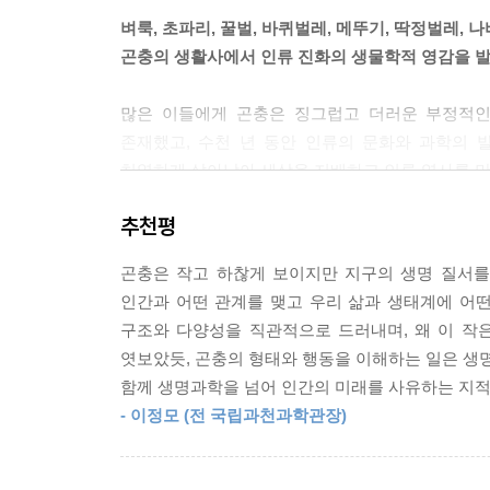
벼룩, 초파리, 꿀벌, 바퀴벌레, 메뚜기, 딱정벌레, 
각도에 따라 달라지는 색은 자연계에서 우리가 알
곤충의 생활사에서 인류 진화의 생물학적 영감을 
만 아니라 많은 사람들의 관심을 끌고 있다. 생명공
재현해서 다양한 상업용 제품에 적용할 내구성 강
많은 이들에게 곤충은 징그럽고 더러운 부정적인
않는 의상이 그런 예다. --- p.203 「6. 나비의 눈
존재했고, 수천 년 동안 인류의 문화와 과학의 
치열하게 살아남아 세상을 지배하고 인류 역사를 
곤충 유충을 단백질원으로 사용하면 오늘날 지속 불가
이를테면 노랑초파리는 지상에서뿐만 아니라 이제는
粉)과 어유(魚油)로 가공되어 양식 어류에 다시 공급
추천평
터전에서 살아갈 가능성을 보여주었으며, 바퀴벌레
식 어류에 지속 가능한 방식으로 먹이를 공급해야 할 필
또 벼룩의 경이로운 점프 실력은 마이크로 로봇에
곤충은 작고 하찮게 보이지만 지구의 생명 질서를
현대 법곤충학이 단단히 뿌리내릴 수 있는 계기가 
오늘날 곤충의 등껍질에서 영감을 받은 안개 포집 
인간과 어떤 관계를 맺고 우리 삶과 생태계에 어
《작은 정복자들》은 지구상 거의 모든 생태적 틈
업이 되고 있다. 하지만 지구온난화가 심해지면서 
구조와 다양성을 직관적으로 드러내며, 왜 이 작
가능성을 모색하게 해준다. 사실상 인간보다 2억
위기에 처해 있다. 기후 불확실성이 심화되는 가
엿보았듯, 곤충의 형태와 행동을 이해하는 일은 생명
만들어왔으며, 그 덕에 우리는 그들이 지금까지 살
또 다른 요령을 가지고 있다. 바로 아랫배의 디자인에 그
함께 생명과학을 넘어 인간의 미래를 사유하는 지적
위에 모여든 초파리라든가 각종 냄새를 쫓아다니
- 이정모 (전 국립과천과학관장)
곤충들을 통해 새로운 발전을 이끌 다음 주인공이 
“벌은 현재를 살아갈 뿐만 가까운 미래를 계획하거
있을지도 모르죠. 벌에게 일종의 의식이 존재할지도 모른
“곤충의 생활사를 연구하는 것은 오늘날 전 세계