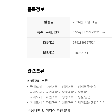
품목정보
발행일
2026년 06월 01일
쪽수, 무게, 크기
340쪽 | 176*273*21mm
ISBN13
9791189327514
ISBN10
1189327511
관련분류
카테고리 분류
국내도서
자연과학
생명과학
생태학/환경학
국내도서
자연과학
생명과학
생물학
국내도서
자연과학
생명과학
동물/곤충
국내도서
자연과학
생명과학
재미있는 생명이야기
수상내역 및 미디어 추천 분류