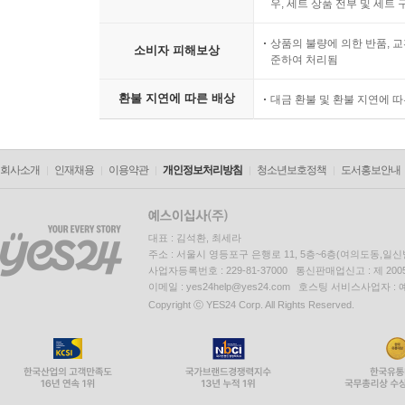
우, 세트 상품 전부 및 세트
상품의 불량에 의한 반품, 교
소비자 피해보상
준하여 처리됨
환불 지연에 따른 배상
대금 환불 및 환불 지연에 
회사소개
인재채용
이용약관
개인정보처리방침
청소년보호정책
도서홍보안내
대표 : 김석환, 최세라
주소 : 서울시 영등포구 은행로 11, 5층~6층(여의도동,일신
사업자등록번호 : 229-81-37000 통신판매업신고 : 제 200
이메일 : yes24help@yes24.com 호스팅 서비스사업자 :
Copyright ⓒ YES24 Corp. All Rights Reserved.