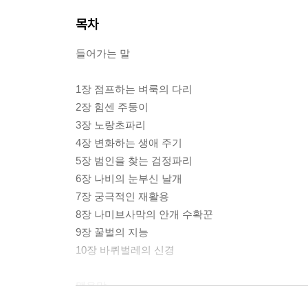
목차
들어가는 말
1장 점프하는 벼룩의 다리
2장 힘센 주둥이
3장 노랑초파리
4장 변화하는 생애 주기
5장 범인을 찾는 검정파리
6장 나비의 눈부신 날개
7장 궁극적인 재활용
8장 나미브사막의 안개 수확꾼
9장 꿀벌의 지능
10장 바퀴벌레의 신경
맺음말
감사의 말