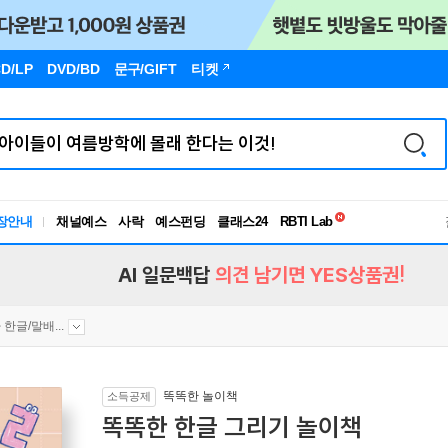
D/LP
DVD/BD
문구
/GIFT
티켓
독서유형검사
장안내
채널예스
사락
예스펀딩
클래스24
RBTI Lab
독서유형검사
AI 일문백답
의견 남기면 YES상품권!
 한글/말배...
똑똑한 놀이책
소득공제
똑똑한 한글 그리기 놀이책