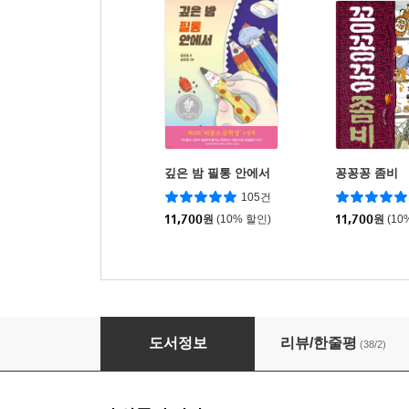
깊은 밤 필통 안에서
꽁꽁꽁 좀비
105건
11,700
원
(10% 할인)
11,700
원
(10
똑똑한 한글 그리기 놀이책
도서정보
리뷰/한줄평
(38/2)