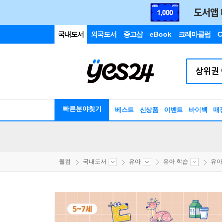
국내도서
외국도서
중고샵
eBook
크레마클럽
C
빠른분야찾기
베스트
신상품
이벤트
바이백
매
웰컴
국내도서
유아
유아 학습
유아