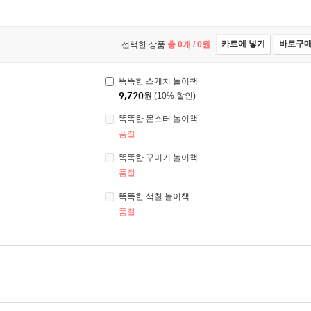
카트에 넣기
바로구
선택한 상품
총
0
개 /
0
원
똑똑한 스케치 놀이책
9,720
원
(10% 할인)
똑똑한 몬스터 놀이책
품절
똑똑한 꾸미기 놀이책
품절
똑똑한 색칠 놀이책
품절