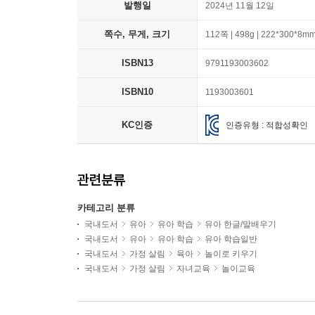
발행일
2024년 11월 12일
쪽수, 무게, 크기
112쪽 | 498g | 222*300*8m
ISBN13
9791193003602
ISBN10
1193003601
KC인증
인증유형 : 적합성확인
관련분류
카테고리 분류
국내도서
유아
유아 학습
유아 한글/말배우기
국내도서
유아
유아 학습
유아 학습일반
국내도서
가정 살림
육아
놀이로 키우기
국내도서
가정 살림
자녀교육
놀이교육