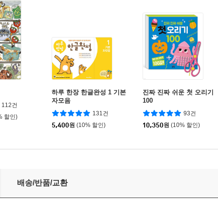
하루 한장 한글완성 1 기본
진짜 진짜 쉬운 첫 오리기
자모음
100
112건
131건
93건
% 할인)
5,400
원
(10% 할인)
10,350
원
(10% 할인)
배송/반품/교환