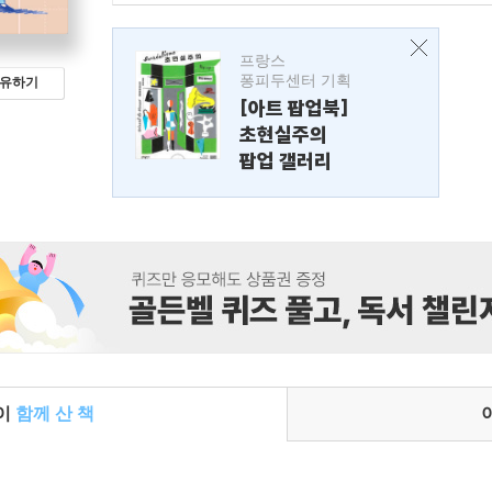
프랑스
퐁피두센터 기획
유하기
[아트 팝업북]
초현실주의
팝업 갤러리
들이
함께 산 책