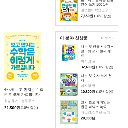
혼자서도 잘하는 한글
단어 쓰기 100 1권
길벗놀이학습연구소 글/김희정 그림
7,650
원
(10% 할인)
이 분야 신상품
더보기
나는 첫 한글 + 숫자 +
알파벳 쓰기 천재 세
트
이지영 글
32,400
원
(10% 할인)
나는 첫 숫자 쓰기 천
재
이지영 글
4~7세 보고 만지는 수학
10,800
원
(10% 할인)
은 이렇게 가르칩니다
최경희 저
블루무스
|
알기 쉽고 재미있는
한글 파닉스 쑥쑥
22,500
원
(10% 할인)
배소영,김희진,유해림 저
28,000
원