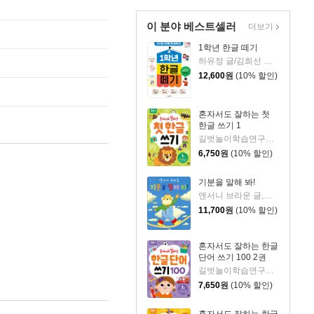
이 분야 베스트셀러
더보기
1학년 한글 떼기
하유정 글/김희선 그림
12,600
원
(10% 할인)
혼자서도 잘하는 첫
한글 쓰기 1
길벗놀이학습연구소 저/김희정 그림
6,750
원
(10% 할인)
기분을 말해 봐!
앤서니 브라운 글,그림/홍연미 역
11,700
원
(10% 할인)
혼자서도 잘하는 한글
단어 쓰기 100 2권
길벗놀이학습연구소 글/김희정 그림
7,650
원
(10% 할인)