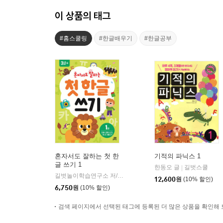
이 상품의 태그
#홈스쿨링
#한글배우기
#한글공부
혼자서도 잘하는 첫 한
기적의 파닉스 1
글 쓰기 1
한동오 글
길벗스쿨
|
길벗놀이학습연구소 저/김희정 그림
길벗스쿨
|
12,600
원
(10% 할인)
6,750
원
(10% 할인)
검색 페이지에서 선택된 태그에 등록된 더 많은 상품을 확인해 