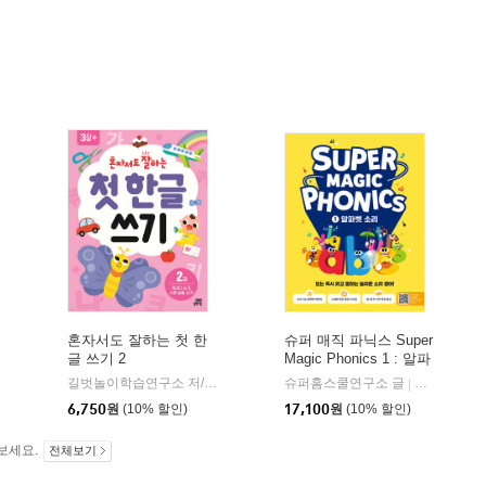
혼자서도 잘하는 첫 한
슈퍼 매직 파닉스 Super
글 쓰기 2
Magic Phonics 1 : 알파
벳 소리
길벗놀이학습연구소 저/김희정 그림
길벗스쿨
슈퍼홈스쿨연구소 글
길벗스쿨
|
|
6,750
원
(10% 할인)
17,100
원
(10% 할인)
보세요.
전체보기