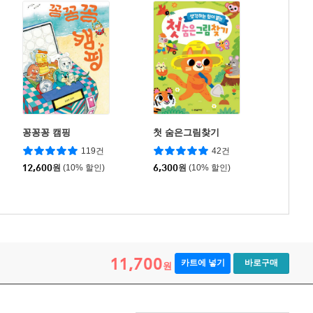
꽁꽁꽁 캠핑
첫 숨은그림찾기
119건
42건
12,600
원
(10% 할인)
6,300
원
(10% 할인)
11,700
카트에 넣기
바로구매
원