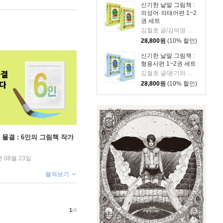
신기한 낱말 그림책 :
의성어·의태어편 1~2
권 세트
김철호 글/김덕영 그림
28,800
원
(10% 할인)
신기한 낱말 그림책 :
형용사편 1~2권 세트
김철호 글/윤기와 새우박사 그림
28,800
원
(10% 할인)
 물결 : 6인의 그림책 작가
년 08월 23일
펼쳐보기
1
/4