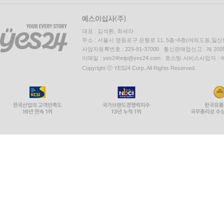
대표 : 김석환, 최세라
주소 : 서울시 영등포구 은행로 11, 5층~6층(여의도동,일신
사업자등록번호 : 229-81-37000 통신판매업신고 : 제 200
이메일 : yes24help@yes24.com 호스팅 서비스사업자 :
Copyright ⓒ YES24 Corp. All Rights Reserved.