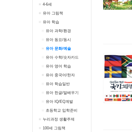
4-6세
유아 그림책
유아 학습
유아 과학/환경
유아 동요/동시
유아 문화/예술
유아 수학/숫자카드
유아 영어 학습
유아 중국어/한자
유아 학습일반
유아 한글/말배우기
유아 IQ/EQ계발
초등학교 입학준비
누리과정 생활주제
100세 그림책