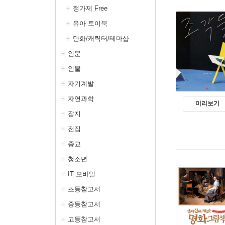
정가제 Free
유아 토이북
만화/캐릭터/테마샵
인문
인물
자기계발
자연과학
미리보기
잡지
전집
종교
청소년
IT 모바일
초등참고서
중등참고서
고등참고서