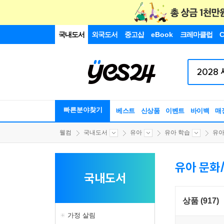
국내도서
외국도서
중고샵
eBook
크레마클럽
C
빠른분야찾기
베스트
신상품
이벤트
바이백
매
웰컴
국내도서
유아
유아 학습
유아
유아 문화
국내도서
상품 (917)
가정 살림