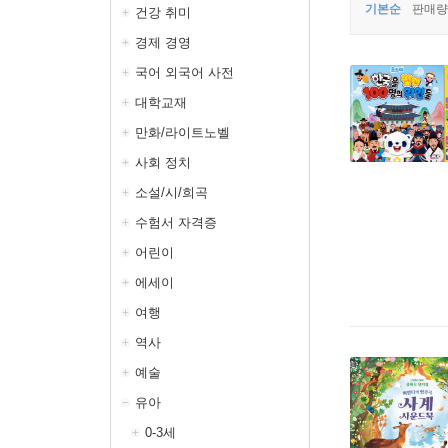
기본순
판매량
건강 취미
경제 경영
국어 외국어 사전
대학교재
만화/라이트노벨
사회 정치
소설/시/희곡
수험서 자격증
어린이
에세이
여행
역사
예술
유아
0-3세