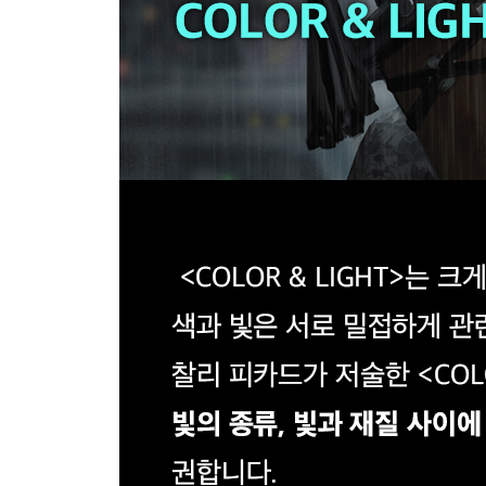
[튜토리얼]
DAY BY DAY by 디아밀라 크노프
DINNER by 구웨이즈
BALBOA SPIRE by 네이선 폭스
[갤러리]
디아밀라 크노프
구웨이즈
네이선 폭스
비어트리스 블루
디부한테 녹투르노
시몬 그뤼네발트
이라빌
데빈 엘르 커츠