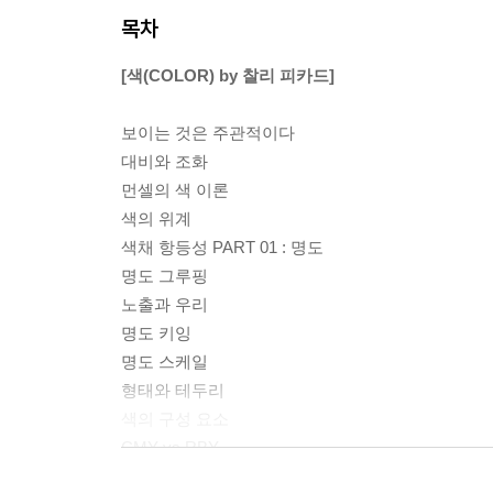
목차
[색(COLOR) by 찰리 피카드]
보이는 것은 주관적이다
대비와 조화
먼셀의 색 이론
색의 위계
색채 항등성 PART 01 : 명도
명도 그루핑
노출과 우리
명도 키잉
명도 스케일
형태와 테두리
색의 구성 요소
CMY vs RBY
전통적 방식의 채도 혼합