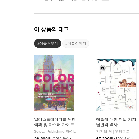
이 상품의 태그
#예술배우기
#색깔이야기
일러스트레이터를 위한
예술에 대한 여덟 가지
색과 빛 마스터 가이드
답변의 역사
북 : COLOR & LIGHT
3dtotal Publishing 저/이수영 역
영진닷컴
김진엽 저
우리학교
|
|