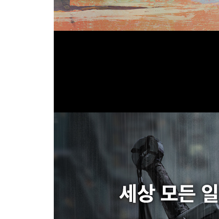
대기 원근법
굴절 이해하기
투명체의 면과 형상
투명체의 그림자와 초면
전반사
색의 변화
굴절과 훈색
반투명체
표면하산란
빛 : 서로 다른 물체 섞기
프레넬 효과
무광체에서 보이는 정반사 효과
질감의 변화
질감이 복잡한 물체 : 피부
질감이 복잡한 물체 : 직물
그 외에 질감이 복잡한 물체