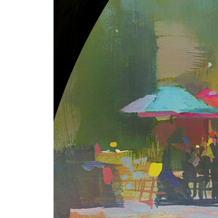
흑체 복사체
주광의 변화
빛 : 정반사체
정반사
거울
거울 작도하기, PART 01
반사상의 위치
거울 작도하기, PART 02
곡면 거울
정반사 육면체
정반사 구체
복잡한 형상의 정반사체
정반사체의 색 변화
빛 : 투명체
투명체