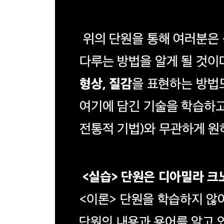
아샤 라도스카
페닐레 외룸