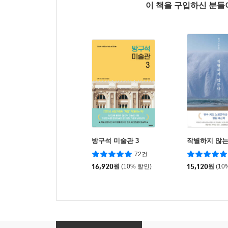
이 책을 구입하신 분
방구석 미술관 3
작별하지 않
72건
16,920
원
(10% 할인)
15,120
원
(10