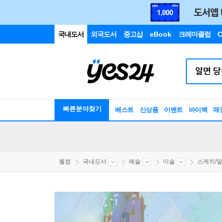
국내도서
외국도서
중고샵
eBook
크레마클럽
C
빠른분야찾기
베스트
신상품
이벤트
바이백
매
웰컴
국내도서
예술
미술
스케치/