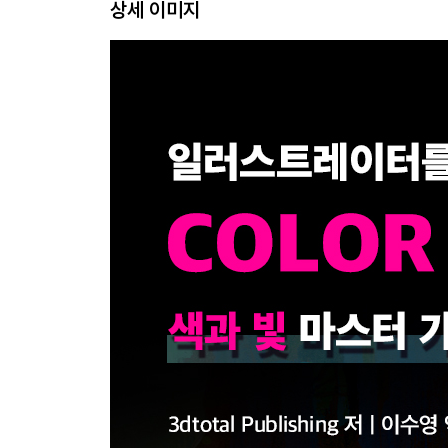
상세 이미지
채도와 포화도
명청색과 암청색, 그리고 탁색
색온도
색상의 명도
스펙트럼에 없는 색
색의 대립
색채 항등성 PART 02 : 색상
색에서의 노출
[빛(LIGHT) by 찰리 피카드]
빛 : 무광
물체의 특성
기본 도형
평면
정반사
난반사