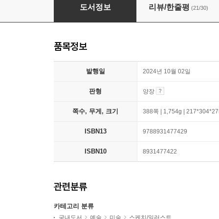
일러스트레이터를 위한 색과 빛 마스터 가이드북 : 
도서정보
리뷰/한줄평
(21/30)
품목정보
발행일
2024년 10월 02일
판형
양장
쪽수, 무게, 크기
388쪽 | 1,754g | 217*304*
ISBN13
9788931477429
ISBN10
8931477422
관련분류
카테고리 분류
국내도서
예술
미술
스케치/일러스트