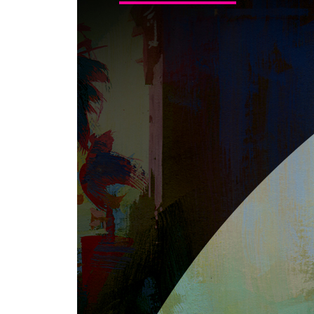
빛의 방향성
형상의 변화 = 명도의 변화
고유색
고유 명도
기본 도형의 조형
형상의 변형
직관적인 조명 처리를 위한 연습
캐스트 섀도우의 작도
단단한 빛
주변광과 차폐
자연광 vs 국부 조명
명도의 하강
색의 모델링과 색광
주변광이 만드는 그림자
반사광
암부의 색
전역 조명
광원의 온도