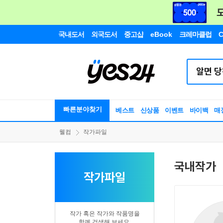
국내도서
외국도서
중고샵
eBook
크레마클럽
C
빠른분야찾기
베스트
신상품
이벤트
바이백
매
웰컴
작가파일
국내작가
작가파일
작가 혹은 작가와 작품명을
함께 검색해 보세요.