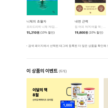
니체의 초월자
내면 근력
프리드리히 니체 저/김철 편역
히읏
짐 머피 저/지여울 역
윌북(
|
|
15,210
원
(10% 할인)
19,800
원
(10% 할인)
검색 페이지에서 선택된 태그에 등록된 더 많은 상품을 확인해 
이 상품의 이벤트
(6개)