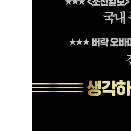
7장 곡예하는 뇌
우리의 뇌는 인터넷에 민감하게 반응한다｜뇌가 
분산시킨다｜문서를 스캐닝하는 방식의 읽기｜온라인 
* 평균 IQ 점수가 점차 높아지고 있다고?
8장 ‘구글’이라는 제국
구글, 정보를 빠르게 스캔하게 만들다｜모든 지식은
｜구글, 천사의 선물인가 악마의 유혹인가?
9장 검색과 기억
기억의 강화는 유전학적 변이를 기반으로 한다
아웃소싱하면 문화는 시들어간다
* 나의 고백
10장 컴퓨터, 인터넷 그리고 인간
도구가 가져오는 가능성과 한계｜가장 인간적인 것
뇌의 능력을 감소시키다｜기술의 광란을 맞이하다