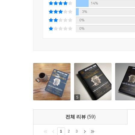
14%
- 데이비드 케니 (닐슨 CEO)
3%
2020 언택트 시대의 도래,
0%
“세상을 뒤흔들었다”
10년 전보다 오늘날 더 중요해진 메시지
- 앤 패챗 (『벨칸토』 저자)
0%
2020년 현재 한국의 스마트폰 보급률은 95%로 
“빠져든다. 그리고 아주 충격적이다”
기업들은 ‘기기에 머무는 시간을 최대화하도록’ 
- [월스트리트저널]
구조를 바꾸고 깊이 사고하는 능력을 감소시킨다는
게이츠가 자녀들의 스마트 기기 사용을 엄격하게 통
“디지털 문화가 무해하다고 주장하는 사람들, 컴퓨
스스로를 잃도록 허락한 사람들에게 조용히 문제를
인터넷이 우리에게 미치는 영향력은 앞으로도 점점
- [시카고트리뷴]
인간도 점점 더 똑똑해진다고 믿는다면, 끝없는 
책이다.
5
전체 리뷰
(59)
1
2
3