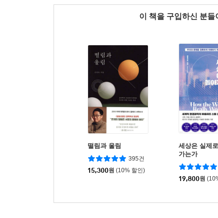
이 책을 구입하신 분
떨림과 울림
세상은 실제로
가는가
395건
15,300
원
(10% 할인)
19,800
원
(10