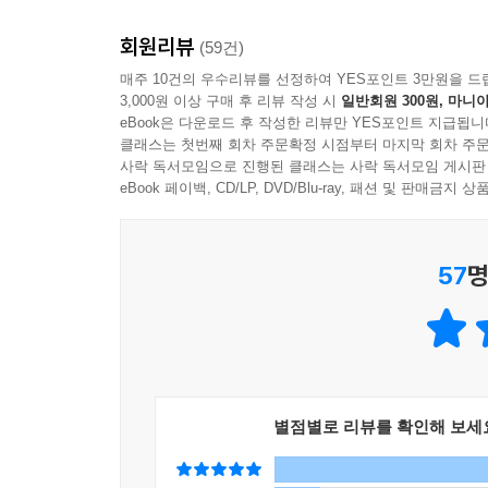
있게 되었고, 자연스레 지식의 깊이보다는 효율성과
“세계를 바꾸는 기술과 사회에 대한 혜택, 위험, 난
있다고 생각한다. 과연 우리는 정말로 더 ‘스마트’
회원리뷰
- 케네스 체놀트 (전 아메리칸익스프레스 회장)
(59건)
매주 10건의 우수리뷰를 선정하여 YES포인트 3만원을 드
인터넷 시대가 시작된 이래로 점점 더 많은 사람
“변화하는 세상의 흐름뿐 아니라 흐름을 타는 정확
3,000원 이상 구매 후 리뷰 작성 시
일반회원 300원, 마니아
떠도는 동안 깊이 사고하고, 분석하고, 통찰하는
- [하버드비즈니스리뷰]
eBook은 다운로드 후 작성한 리뷰만 YES포인트 지급됩니
우리는 인터넷을 통한 맥락 없는 정보만 추구하
클래스는 첫번째 회차 주문확정 시점부터 마지막 회차 주문
사락 독서모임으로 진행된 클래스는 사락 독서모임 게시판
생각하는 방법을 빼앗고 있다.
“모든 사람이 반드시 읽어야 한다”
eBook 페이백, CD/LP, DVD/Blu-ray, 패션 및 판매금
- [아메리칸사이언티스트]
인간 사고의 발전 과정을 한눈에 파악하는
“인터넷 시대의 필독서”
21세기 최고의 고전
57
명
- [뉴욕타임스북리뷰]
저자는 이 책을 통해 문명의 발달을 추적하며 인
“인터넷 비판계의 현대 고전”
이르는 문자의 발전이 우리의 읽기와 쓰기 방식에
- [쿼츠]
개인주의 사상의 주된 동력이 된 역사를 한 권에 
선사한 놀라운 편의성은 물론 그 폐해까지도 적나라
“파괴적 혁신의 역학을 이해하고 싶은 모든 사람을 
별점별로 리뷰를 확인해 보세
- 페니 프리츠커 (전 미 상무부 장관)
저명한 커뮤니케이션 학자이자 뉴턴, 다윈, 프로
『미디어의 이해』의 인터넷판으로 불리는 이 책은 
“AI가 일으킬 변화에 대해 중요한 통찰을 제공한다”