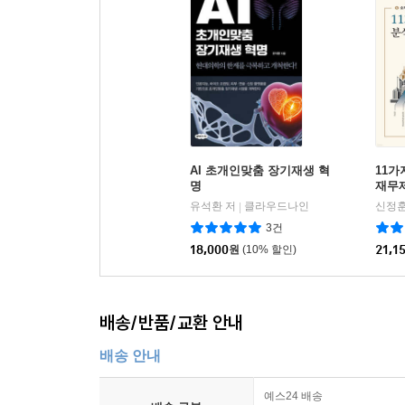
AI 초개인맞춤 장기재생 혁
11가
명
재무
유석환 저
클라우드나인
신정훈
|
3건
18,000
원
(10% 할인)
21,1
배송/반품/교환 안내
배송 안내
예스24 배송