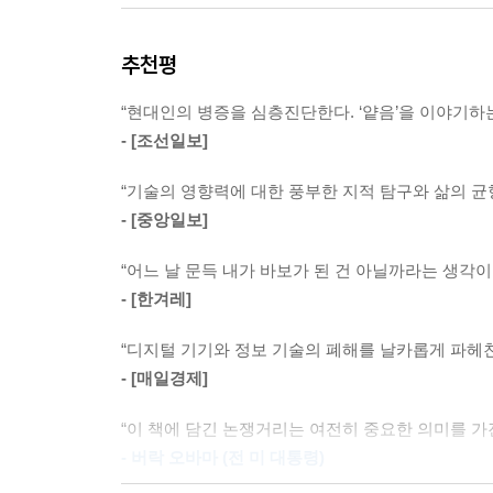
--- p.282, 「8장 ‘구글’이라는 제국」 중에서
세계적인 경영컨설턴트이자 IT 미래학자인 니콜
추천평
돌아왔다. 우리 시대 가장 중요한 논쟁거리의 토
100억 개 이상이 팔려나간 스마트폰의 확산과 그
‘생각하는 능력’을 잃어가고 있음을 시사한다.
스마트폰은 우리의 삶에 새로운 질감과 속도를 선사
“현대인의 병증을 심층진단한다. ‘얕음’을 이야기하
트폰의 확산은 몇몇 기업들이 우리가 보고, 행동하고
- [조선일보]
특히 이번 개정증보판에는 인터넷이 인간의 뇌에 
대한 폭로가 담겨 있다. 언택트 시대의 도래와 함께
--- p.359, 「개정판에 부치는 후기: 세상에서 가장 흥미로
“기술의 영향력에 대한 풍부한 지적 탐구와 삶의 균
한번 경고한다.
- [중앙일보]
인터넷이 우리의 사고방식을
“어느 날 문득 내가 바보가 된 건 아닐까라는 생각이 
얕고 가볍게 만든다
- [한겨레]
“디지털 기기와 정보 기술의 폐해를 날카롭게 파헤
아침에 일어나자마자 스마트폰을 들어 지난밤 동안
- [매일경제]
저녁을 먹으며 유튜브 알고리즘이 추천한 영상들을 
“이 책에 담긴 논쟁거리는 여전히 중요한 의미를 가
아침부터 저녁까지 손에서 스마트폰을 놓지 않는 현
- 버락 오바마 (전 미 대통령)
오늘날 사람들은 필요한 정보나 지식을 도서관에서