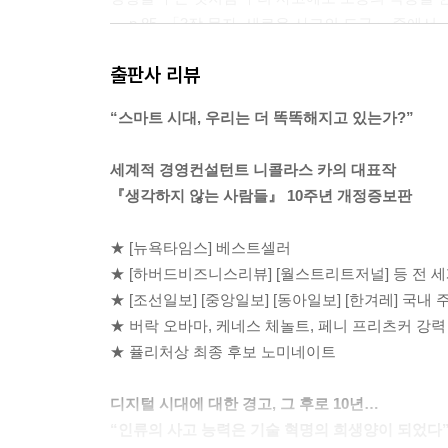
--- p.85, 「3장 문자, 새로운 사고의 도구」 중에서
출판사 리뷰
그 어느 때보다도 쉽고 빠른 검색을 가능케 한 링크
대한 집중력은 더욱 약해지고 일시적인 것이 되었다
“스마트 시대, 우리는 더 똑똑해지고 있는가?”
용과 깊이 연관 있는 문서의 일부분이나 문장의 몇
제공하지 않는다. 웹에서 검색할 때는 숲을 보지 못
세계적 경영컨설턴트 니콜라스 카의 대표작
--- p.155, 「5장 가장 보편적인 특징을 지닌 매체
『생각하지 않는 사람들』 10주년 개정증보판
나는 글을 읽기 시작하면서 이 책이 서술 방식이 
★ [뉴욕타임스] 베스트셀러
차렸다. 나는 앞뒤로 스크롤하며 키워드를 찾았고
★ [하버드비즈니스리뷰] [월스트리트저널] 등 전 
의 파일을 다시 정리하느라 독서를 제대로 할 수가 
★ [조선일보] [중앙일보] [동아일보] [한겨레] 국내
읽은 내용을 기억해내기가 쉽지 않았다는 것이다.
★ 버락 오바마, 케네스 체놀트, 페니 프리츠커 강력
--- p.175, 「6장 전자책의 등장, 책의 종말?」 중에
★ 퓰리처상 최종 후보 노미네이트
구글의 온라인 세상에는 깊이 있는 읽기를 위한 생
디지털 시대에 대한 경고, 그 후로 10년…
위한 출발점이 아니라 고쳐져야 할 버그다. 인간의 
“인류의 사고 능력은 기술 혁명의 희생양이 되었다
알고리즘이 필요한 구식 컴퓨터에 불과하다.