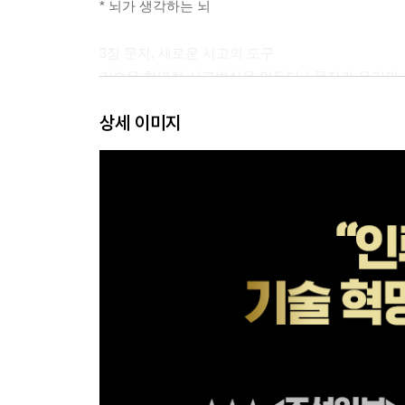
* 뇌가 생각하는 뇌
3장 문자, 새로운 사고의 도구
기술은 혁명적 사고방식을 만든다｜문자가 우리의 
상세 이미지
4장 사고가 깊어지는 단계
깊이 읽기의 시작｜구텐베르크, 세상을 바꾸다｜책
* 리 디포리스트와 그의 놀라운 오디온
2부 인터넷, 생각을 넘어 뇌 구조까지 바꾸다
5장 가장 보편적인 특징을 지닌 매체
인터넷 사용 증가의 영향｜인터넷에 잠식당한 미디
6장 전자책의 등장, 책의 종말?
디지털 리더기의 미래를 보여주는 킨들의 등장｜글