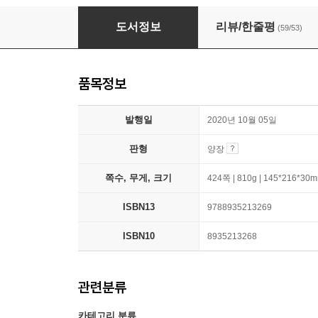
생각하지 않는 사람들 (10주년 개정증보판)
도서정보
리뷰/한줄평
(59/53)
품목정보
발행일
2020년 10월 05일
판형
양장
쪽수, 무게, 크기
424쪽 | 810g | 145*216*30
ISBN13
9788935213269
ISBN10
8935213268
관련분류
카테고리 분류