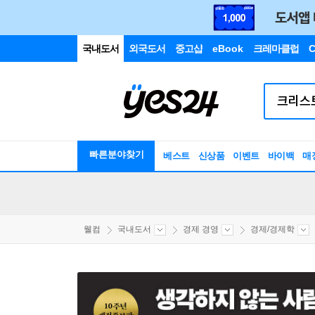
국내도서
외국도서
중고샵
eBook
크레마클럽
C
빠른분야찾기
베스트
신상품
이벤트
바이백
매
웰컴
국내도서
경제 경영
경제/경제학