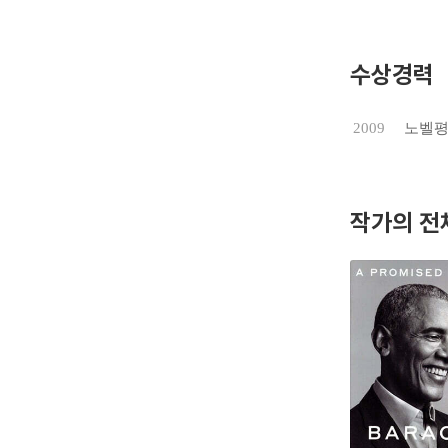
뛰어난 통
후에도 분
저서로 《내 
수상경력
은 그의 
과제들을 
2009
노벨
작가의 전