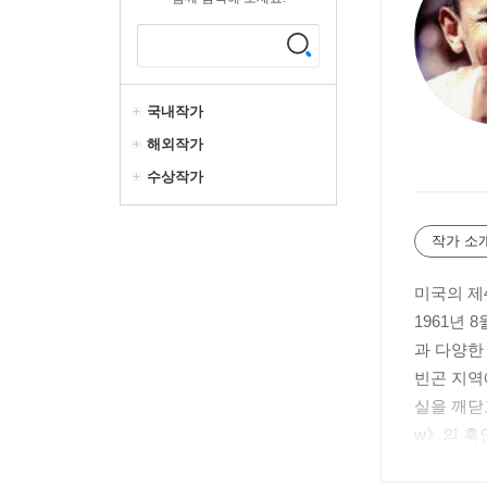
국내작가
해외작가
수상작가
작가 소
미국의 제4
1961년
과 다양한
빈곤 지역
실을 깨닫고
w》의 흑
당 연방 