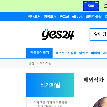
국내도서
외국도서
중고샵
eBook
크레마클럽
C
빠른분야찾기
베스트
신상품
이벤트
바이백
매
웰컴
작가파일
해외작가
작가파일
작가 혹은 작가와 작품명을
함께 검색해 보세요.