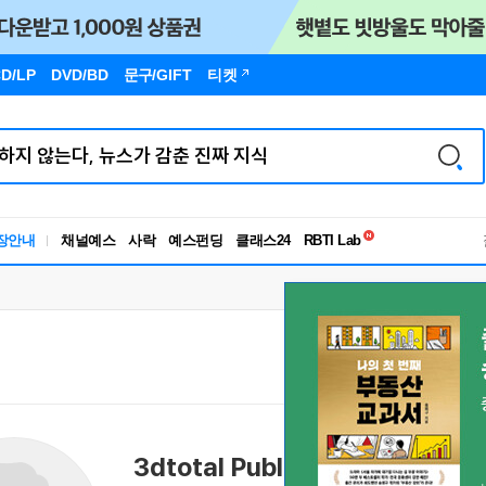
D/LP
DVD/BD
문구
/GIFT
티켓
독서유형검사
장안내
채널예스
사락
예스펀딩
클래스24
RBTI Lab
독서유형검사
3dtotal Publishing