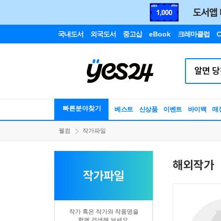
국내도서
외국도서
중고샵
eBook
크레마클럽
C
빠른분야찾기
베스트
신상품
이벤트
바이백
매
웰컴
작가파일
해외작가
작가파일
작가 혹은 작가와 작품명을
함께 검색해 보세요.