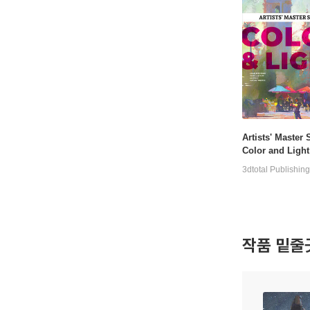
Artists' Master 
Color and Light
3dtotal Publishing
작품 밑줄