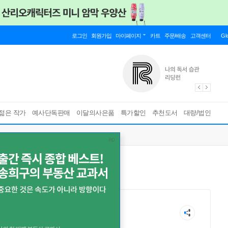
로그인
회원가입
마이페이지
카트
주문/배송
고객센터
Gl
젊은 작가
예사단독판매
이달의사은품
특가할인
추천도서
대량/법인