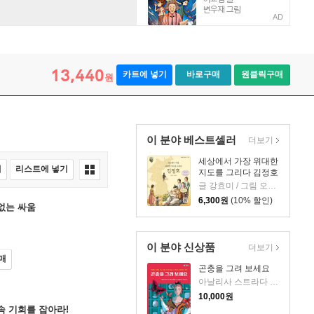
AD
13,440
카트에 넣기
바로구매
원클릭구매
원
이 분야 베스트셀러
더보기
세상에서 가장 위대한
매
리스트에 넣기
지도를 그리다 김정호
글 강효미 / 그림 오정순 저
6,300
원
(10% 할인)
 없는 싸움
이 분야 신상품
더보기
매
곤충을 그려 보세요
아날리사 스트라다 글/엘리사 마첼라리 그림/김배경 역/장이권 해설
10,000
원
 속 기회를 잡아라!