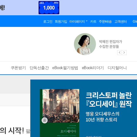
로그인
회원가입
마이페이지
카트
주문/배송
고객센터
Gl
쿠폰받기
단독선출간
eBook필기방법
eBook리더기
디지털머니
의 시작!
팔도 무술 대회의 시작!
[ PDF ]