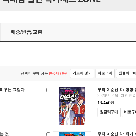
배송/반품/교환
카트에 넣기
바로구매
원클릭구
선택한 구매 상품
총
0
개 /
0
원
 드리우는 그림자
무적 이순신 8 : 영광
2026년 01월
제한없음
|
13,440
원
원클릭구매
바로구
하는 것
무적 이순신 6 : 위기