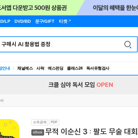
D/LP
DVD/BD
문구
/GIFT
티켓
장안내
채널예스
사락
예스펀딩
클래스24
독서유형검사
RBTI Lab
독서유형검사
크클 심야 독서 모임
OPEN
독서
소득공제
PDF
무적 이순신 3 : 팔도 무술 대회
eBook