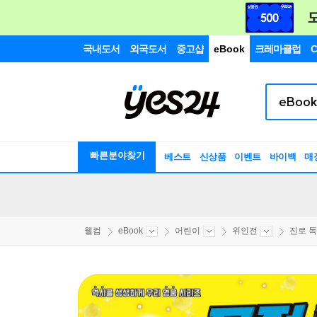
국내도서
외국도서
중고샵
eBook
크레마클럽
C
빠른분야찾기
베스트
신상품
이벤트
바이백
매
웰컴
eBook
어린이
위인전
진로 