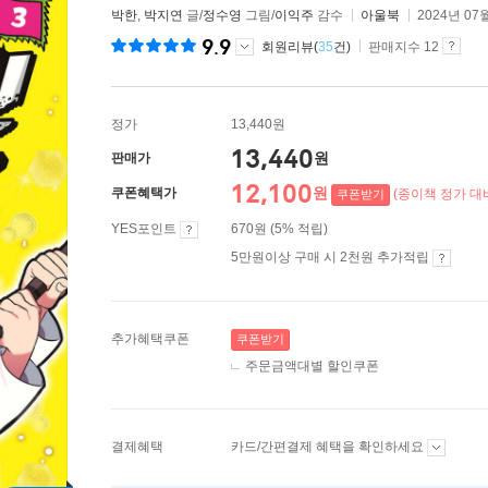
박한
,
박지연
글/
정수영
그림/
이익주
감수
아울북
2024년 07
9.9
회원리뷰(
35
건)
판매지수 12
정가
13,440원
13,440
원
판매가
12,100
원
쿠폰혜택가
(종이책 정가 대비
쿠폰받기
YES포인트
670원 (5% 적립)
5만원이상 구매 시 2천원 추가적립
추가혜택쿠폰
쿠폰받기
주문금액대별 할인쿠폰
결제혜택
카드/간편결제 혜택을 확인하세요