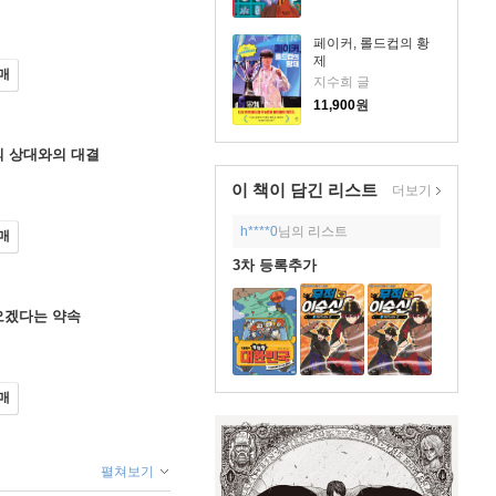
페이커, 롤드컵의 황
제
매
지수희 글
11,900
원
명의 상대와의 대결
이 책이 담긴
리스트
더보기
h****0
님의 리스트
매
3차 등록추가
아오겠다는 약속
매
펼쳐보기