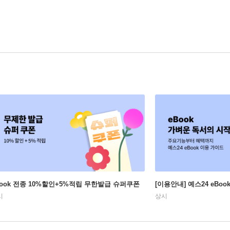
Book 전종 10%할인+5%적립 무한발급 슈퍼쿠폰
[이용안내] 예스24 eBo
시
상시