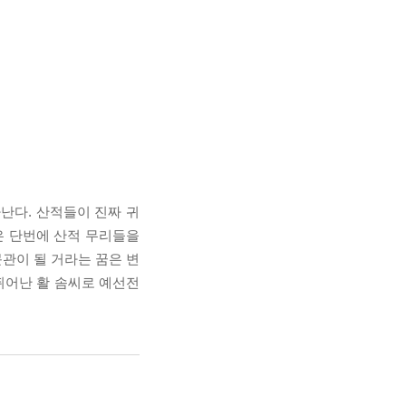
난다. 산적들이 진짜 귀
은 단번에 산적 무리들을
문관이 될 거라는 꿈은 변
뛰어난 활 솜씨로 예선전