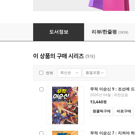
무적 이순신 3 : 팔도 무술 대회의 시작!
도서정보
리뷰/한줄평
(19/16)
이 상품의 구매 시리즈
(9개)
최신순
품절포함
전체
무적 이순신 9 : 조선에
2026년 04월
제한없음
|
13,440
원
원클릭구매
바로구매
무적 이순신 7 : 지켜야 