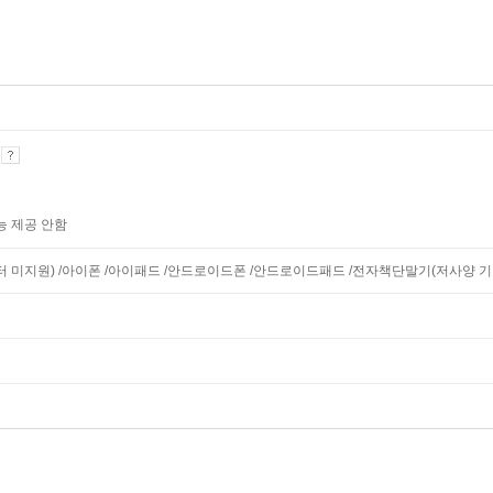
기
능 제공 안함
니터 미지원) /아이폰 /아이패드 /안드로이드폰 /안드로이드패드 /전자책단말기(저사양 기기 