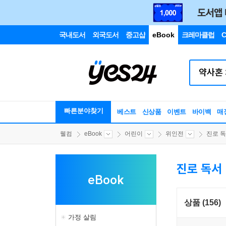
국내도서
외국도서
중고샵
eBook
크레마클럽
C
빠른분야찾기
베스트
신상품
이벤트
바이백
매
웰컴
eBook
어린이
위인전
진로 
진로 독서
eBook
상품 (156)
가정 살림