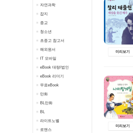
자연과학
잡지
종교
청소년
초중고 참고서
해외원서
미리보기
IT 모바일
eBook 대량/법인
eBook 리더기
무료eBook
만화
BL만화
BL
라이트노벨
미리보기
로맨스