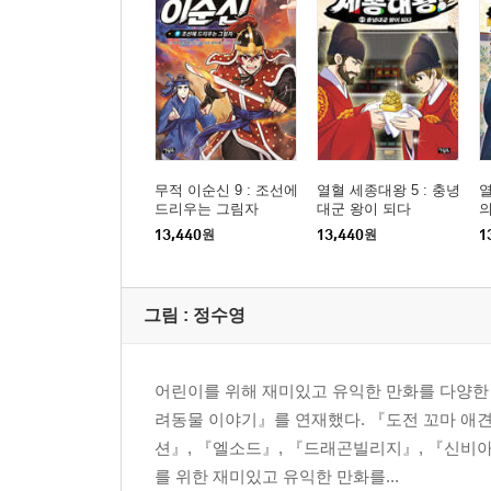
무적 이순신 9 : 조선에
열혈 세종대왕 5 : 충녕
열
드리우는 그림자
대군 왕이 되다
의
13,440
원
13,440
원
1
그림 :
정수영
어린이를 위해 재미있고 유익한 만화를 다양한 
려동물 이야기』를 연재했다. 『도전 꼬마 애견
션』, 『엘소드』, 『드래곤빌리지』, 『신비아
를 위한 재미있고 유익한 만화를...