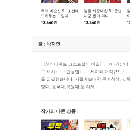
무적 이순신 9 : 조선에
열혈 세종대왕 5 : 충녕
열
드리우는 그림자
대군 왕이 되다
의
13,440
원
13,440
원
1
글 :
박지연
〈신비아파트 고스트볼의 비밀〉, 〈아기상어 올
구 해치〉, 〈런닝맨〉, 〈세미와 매직큐브〉,
를 집필했습니다. 서울예술대학 문예창작과, 
명대, 동국대,목원대 등 여러...
작가의 다른 상품