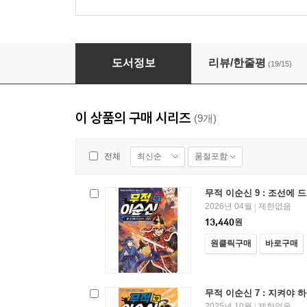
무적 이순신 7 : 지켜야 하는 것
도서정보
리뷰/한줄평
(19/15)
이 상품의 구매 시리즈
(9개)
최신순
품절포함
전체
무적 이순신 9 : 조선에
2026년 04월
제한없음
|
13,440
원
원클릭구매
바로구매
무적 이순신 7 : 지켜야 
2025년 10월
제한없음
|