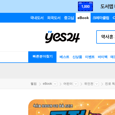
국내도서
외국도서
중고샵
eBook
크레마클럽
C
빠른분야찾기
베스트
신상품
이벤트
바이백
매
웰컴
eBook
어린이
위인전
진로 