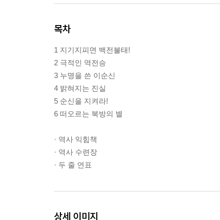
목차
1 지기지피면 백전불태!
2 극적인 역전승
3 누명을 쓴 이순신
4 밝혀지는 진실
5 순신을 지켜라!
6 떠오르는 북방의 별
· 역사 익힘책
· 역사 수련장
· 두 줄 연표
상세 이미지