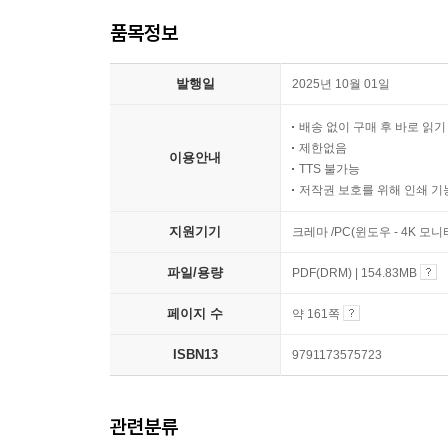
품목정보
발행일
2025년 10월 01일
배송 없이 구매 후 바로 읽
제한없음
이용안내
TTS 불가능
저작권 보호를 위해 인쇄 기
지원기기
크레마 /PC(윈도우 - 4K 모
파일/용량
PDF(DRM) | 154.83MB
페이지 수
약 161쪽
ISBN13
9791173575723
관련분류