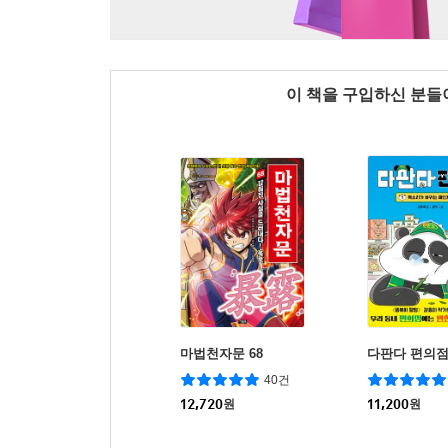
이 책을 구입하신 분
마법천자문 68
다판다 편의점
40건
12,720
원
11,200
원