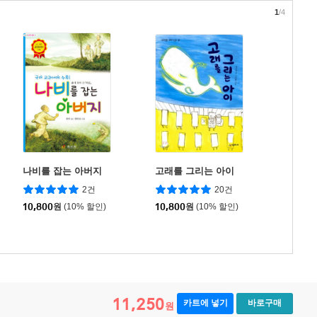
1
/4
나비를 잡는 아버지
고래를 그리는 아이
2건
20건
10,800
원
(10% 할인)
10,800
원
(10% 할인)
11,250
카트에 넣기
바로구매
원