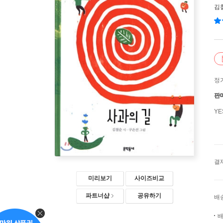
김
정
판
Y
결
미리보기
사이즈비교
파트너샵
공유하기
배
배