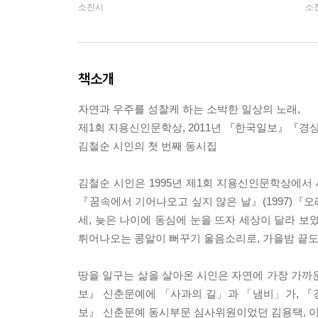
소진시
소
책소개
자연과 우주를 성찰케 하는 소박한 일상의 노래,
제1회 지용신인문학상, 2011년 『한국일보』『
김철순 시인의 첫 번째 동시집
김철순 시인은 1995년 제1회 지용신인문학상에서
『꿈속에서 기어나오고 싶지 않은 날』(1997)『오래
세, 늦은 나이에 동심에 눈을 뜨자 세상이 달라 보
튀어나오는 콩알이 뻐꾸기 울음소리로, 가을밤 끝도
땅을 일구는 삶을 살아온 시인은 자연에 가장 가까운
보』 신춘문예에 「사과의 길」과 「냄비」가, 
보』 신춘문예 동시부문 심사위원이었던 김용택, 이