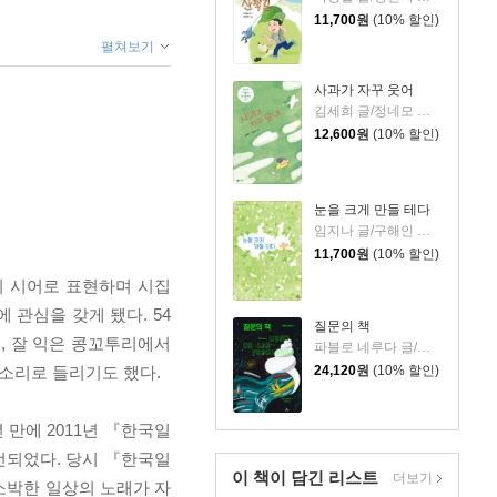
11,700
원
(10% 할인)
펼쳐보기
사과가 자꾸 웃어
김세희 글/정네모 그림
12,600
원
(10% 할인)
눈을 크게 만들 테다
임지나 글/구해인 그림
11,700
원
(10% 할인)
히 시어로 표현하며 시집
 관심을 갖게 됐다. 54
질문의 책
, 잘 익은 콩꼬투리에서
파블로 네루다 글/팔로마 발디비아 그림/남진희 역
소리로 들리기도 했다.
24,120
원
(10% 할인)
 만에 2011년 『한국일
되었다. 당시 『한국일
이 책이 담긴
리스트
더보기
소박한 일상의 노래가 자