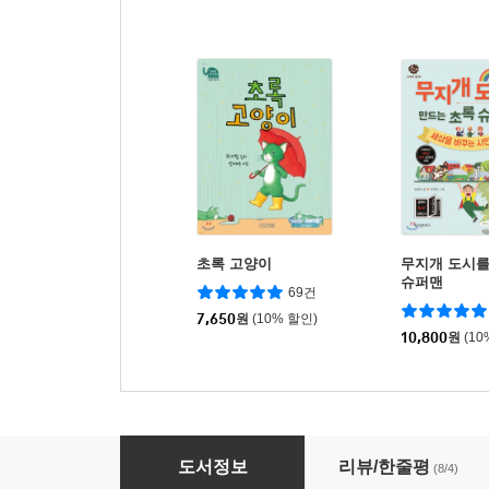
초록 고양이
무지개 도시를
슈퍼맨
69건
7,650
원
(10% 할인)
10,800
원
(10
사과의 길
도서정보
리뷰/한줄평
(8/4)