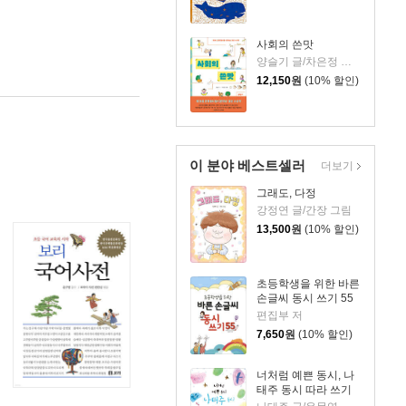
사회의 쓴맛
양슬기 글/차은정 그림
12,150
원
(10% 할인)
이 분야 베스트셀러
더보기
그래도, 다정
강정연 글/간장 그림
13,500
원
(10% 할인)
초등학생을 위한 바른
손글씨 동시 쓰기 55
편집부 저
7,650
원
(10% 할인)
너처럼 예쁜 동시, 나
태주 동시 따라 쓰기