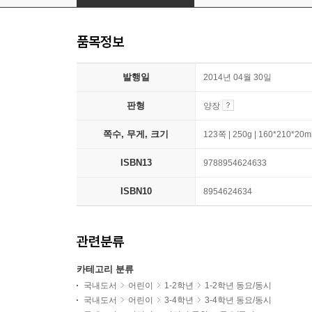
품목정보
발행일
2014년 04월 30일
판형
양장
쪽수, 무게, 크기
123쪽 | 250g | 160*210*20
ISBN13
9788954624633
ISBN10
8954624634
관련분류
카테고리 분류
국내도서
어린이
1-2학년
1-2학년 동요/동시
국내도서
어린이
3-4학년
3-4학년 동요/동시