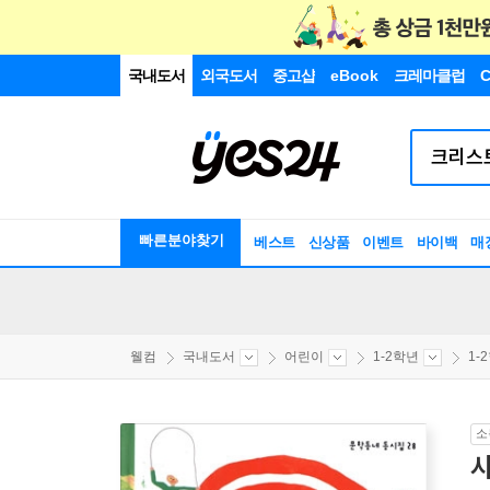
국내도서
외국도서
중고샵
eBook
크레마클럽
C
빠른분야찾기
베스트
신상품
이벤트
바이백
매
웰컴
국내도서
어린이
1-2학년
1-
소