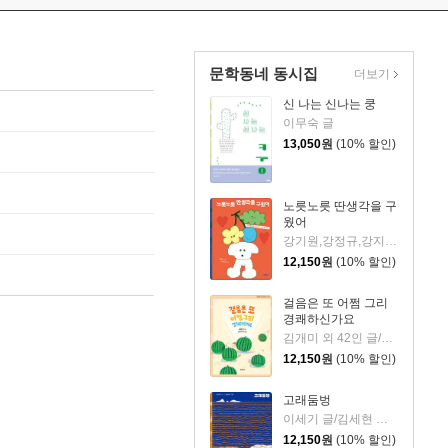
문학동네 동시집
더보기
신 나는 신나는 쿵
이무숙 글
13,050
원
(10% 할인)
노릇노릇 딴생각을 구
웠어
강기원,강정규,강지인 등 글
12,150
원
(10% 할인)
걸음은 또 어쩜 그리
경쾌하신가요
김개미 외 42인 글/송선옥 외 20인 그림
12,150
원
(10% 할인)
고래둠벙
이세기 글/김세현 그림
12,150
원
(10% 할인)