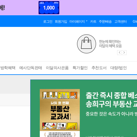
로그인
회원가입
마이페이지
카트
주문/배송
고객센터
Gl
름방학혜택
예사단독판매
이달의사은품
특가할인
추천도서
대량/법인