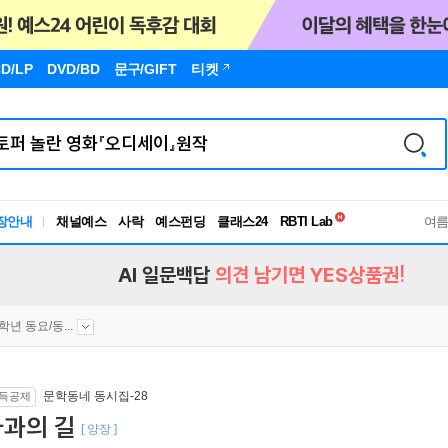
D/LP
DVD/BD
문구
/GIFT
티켓
독서유형검사
RBTI Lab
장안내
채널예스
사락
예스펀딩
클래스24
독서유형검사
여
AI 일문백답
의견 남기면 YES상품권!
2학년 동요/동...
문학동네 동시집-28
득공제
사과의 길
[ 양장 ]