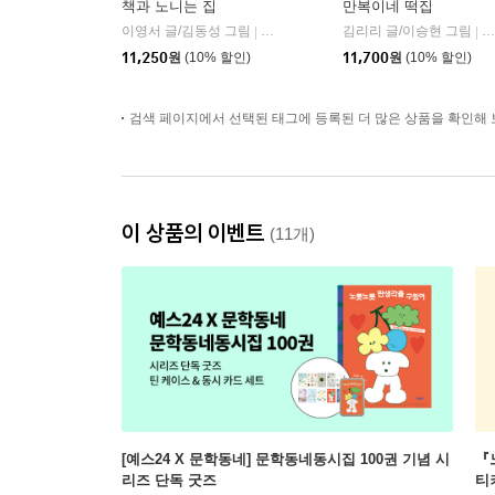
책과 노니는 집
만복이네 떡집
이영서 글/김동성 그림
문학동네
김리리 글/이승현 그림
비
|
|
11,250
원
(10% 할인)
11,700
원
(10% 할인)
검색 페이지에서 선택된 태그에 등록된 더 많은 상품을 확인해 
이 상품의 이벤트
(11개)
[예스24 X 문학동네] 문학동네동시집 100권 기념 시
『
리즈 단독 굿즈
티