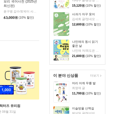
나태주 글/윤문영 그림
보리 국어사전 (2025년
15,120
원
(10% 할인)
최신판)
윤구병 감수/토박이 사전 편찬실 편
보리
|
사과가 자꾸 웃어
63,000
원
(10% 할인)
김세희 글/정네모 그림
12,600
원
(10% 할인)
나민애의 동시 읽기
좋은 날
나민애 저/최도은 그림
21,600
원
(10% 할인)
이 분야 신상품
더보기
머리 어깨 무릎 발
최영재 글
11,700
원
(10% 할인)
캐릭터즈 유리컵
이슬방울 산책길
년 08월 31일
박상일 글/정선지 그림