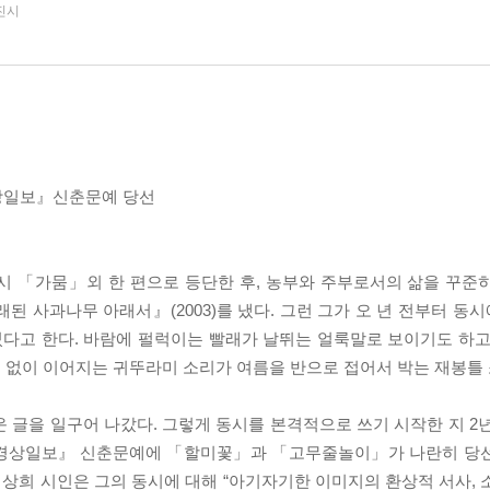
진시
경상일보』신춘문예 당선
 시 「가뭄」외 한 편으로 등단한 후, 농부와 주부로서의 삶을 꾸준
된 사과나무 아래서』(2003)를 냈다. 그런 그가 오 년 전부터 동시에
였다고 한다. 바람에 펄럭이는 빨래가 날뛰는 얼룩말로 보이기도 하고
 없이 이어지는 귀뚜라미 소리가 여름을 반으로 접어서 박는 재봉틀 
 글을 일구어 나갔다. 그렇게 동시를 본격적으로 쓰기 시작한 지 2년
『경상일보』 신춘문예에 「할미꽃」과 「고무줄놀이」가 나란히 당선
상희 시인은 그의 동시에 대해 “아기자기한 이미지의 환상적 서사, 