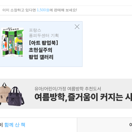
이미 소장하고 있다면
1,500원
에 판매해 보세요!
프랑스
퐁피두센터 기획
[아트 팝업북]
초현실주의
팝업 갤러리
들이
함께 산 책