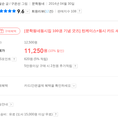
철순
글 /
구은선
그림
문학동네
2014년 04월 30일
9.6
회원리뷰(
12
건)
판매지수 108
[문학동네동시집 100권 기념 굿즈] 틴케이스+동시 카드 
구매혜택
가
12,500원
11,250
원
매가
(10% 할인)
ES포인트
620원 (5% 적립)
5만원이상 구매 시 2천원 추가적립
제혜택
카드/간편결제 혜택을 확인하세요
송안내
송비 : 유료 (도서 15,000원 이상 무료)