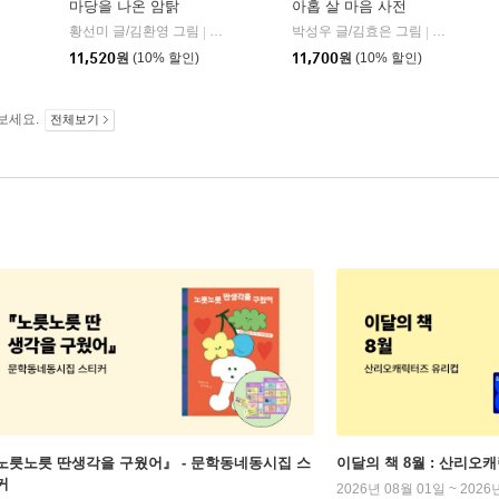
마당을 나온 암탉
아홉 살 마음 사전
룡소
황선미 글/김환영 그림
사계절
박성우 글/김효은 그림
창비
|
|
11,520
원
(10% 할인)
11,700
원
(10% 할인)
보세요.
전체보기
노릇노릇 딴생각을 구웠어』 - 문학동네동시집 스
이달의 책 8월 : 산리오
커
2026년 08월 01일 ~ 2026