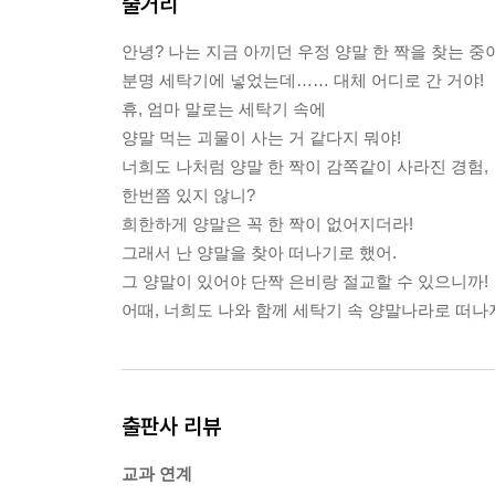
줄거리
만약 다시 집에 돌아간다면, 은비랑 훨씬 더 사이좋게
최고의 단짝이 될 거야.’
안녕? 나는 지금 아끼던 우정 양말 한 짝을 찾는 중
분명 세탁기에 넣었는데…… 대체 어디로 간 거야!
--- 본문 중에서
휴, 엄마 말로는 세탁기 속에
양말 먹는 괴물이 사는 거 같다지 뭐야!
너희도 나처럼 양말 한 짝이 감쪽같이 사라진 경험,
한번쯤 있지 않니?
희한하게 양말은 꼭 한 짝이 없어지더라!
그래서 난 양말을 찾아 떠나기로 했어.
그 양말이 있어야 단짝 은비랑 절교할 수 있으니까!
어때, 너희도 나와 함께 세탁기 속 양말나라로 떠나
출판사 리뷰
교과 연계