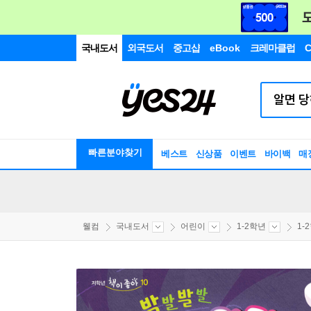
국내도서
외국도서
중고샵
eBook
크레마클럽
C
빠른분야찾기
베스트
신상품
이벤트
바이백
매
웰컴
국내도서
어린이
1-2학년
1-