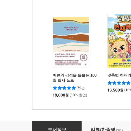
어른의 감정을 돌보는 100
맞춤법 천재
일 필사 노트
79건
13,500
원
(10
18,000
원
(10% 할인)
발발발발 세탁기 속 양말괴물
도서정보
리뷰/한줄평
(9/1)