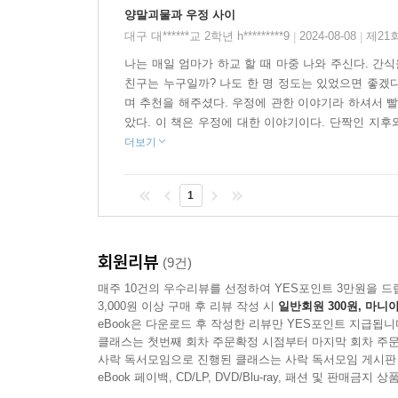
것은 이 책의 또 다른 재미입니다.
양말괴물과 우정 사이
대구 대******교 2학년 h*********9
2024-08-08
제21
|
|
지후는 어떤 시련이 와도 당당하게 헤쳐 나가는 씩
나는 매일 엄마가 하교 할 때 마중 나와 주신다. 간식
앞에 당당히 나서지요. 이 책을 쓴 김온서 작가는
친구는 누구일까? 나도 한 명 정도는 있었으면 좋겠다
해결 방법을 찾을 수 있기 때문입니다. 이 책을 
며 추천을 해주셨다. 우정에 관한 이야기라 하셔서 빨
바랍니다.
았다. 이 책은 우정에 대한 이야기이다. 단짝인 지후
더보기
1
회원리뷰
(9건)
매주 10건의 우수리뷰를 선정하여 YES포인트 3만원을 드
3,000원 이상 구매 후 리뷰 작성 시
일반회원 300원, 마니아
eBook은 다운로드 후 작성한 리뷰만 YES포인트 지급됩니
클래스는 첫번째 회차 주문확정 시점부터 마지막 회차 주문
사락 독서모임으로 진행된 클래스는 사락 독서모임 게시판
eBook 페이백, CD/LP, DVD/Blu-ray, 패션 및 판매금