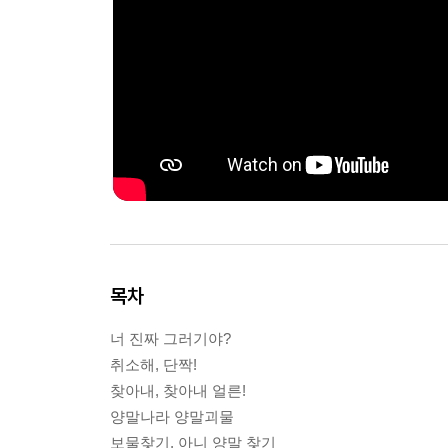
목차
너 진짜 그러기야?
취소해, 단짝!
찾아내, 찾아내 얼른!
양말나라 양말괴물
보물찾기, 아니 양말 찾기