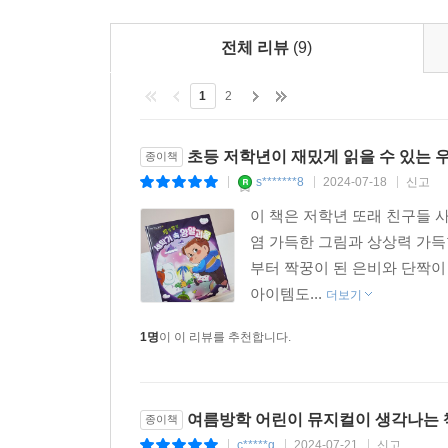
전체 리뷰
(9)
1
2
초등 저학년이 재밌게 읽을 수 있는 
종이책
s*******8
2024-07-18
신고
|
|
|
이 책은 저학년 또래 친구들 
염 가득한 그림과 상상력 가득
부터 짝꿍이 된 은비와 단짝이
아이템도...
더보기
1명
이 이 리뷰를 추천합니다.
여름방학 어린이 뮤지컬이 생각나는 
종이책
c*****g
2024-07-21
신고
|
|
|