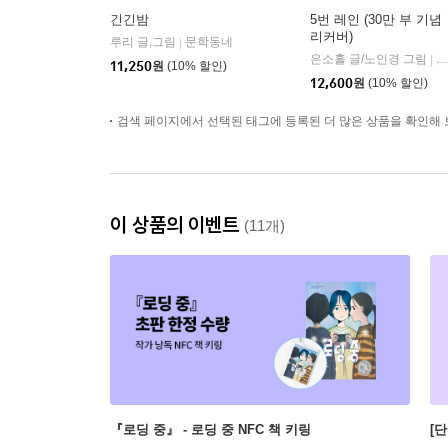
긴긴밤
5번 레인 (30만 부 기념
리커버)
루리 글,그림
문학동네
|
은소홀 글/노인경 그림
문
|
11,250
원
(10% 할인)
12,600
원
(10% 할인)
검색 페이지에서 선택된 태그에 등록된 더 많은 상품을 확인해 
이 상품의 이벤트
(11개)
『로딩 중』 - 로딩 중 NFC 책 키링
[