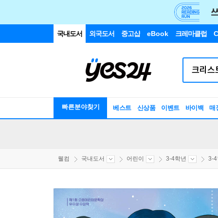
국내도서
외국도서
중고샵
eBook
크레마클럽
C
빠른분야찾기
베스트
신상품
이벤트
바이백
매
웰컴
국내도서
어린이
3-4학년
3-