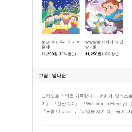
눈오리야, 우리가 지켜
발발발발 세탁기 속 양
줄게!
말괴물
11,250
원
(10% 할인)
11,250
원
(10% 할인)
그림 :
임나운
그림으로 기억을 기록합니다. 만화가, 일러스트
기』, 『산산죽죽』, 『Welcome to Etern
『드롭 더 비트』, 『비밀을 지켜 줘』 등에 