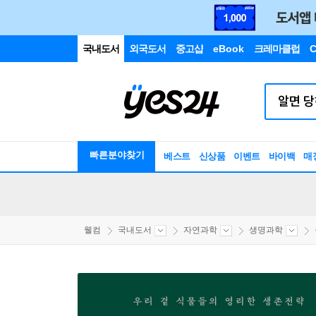
국내도서
외국도서
중고샵
eBook
크레마클럽
C
빠른분야찾기
베스트
신상품
이벤트
바이백
매
웰컴
국내도서
자연과학
생명과학