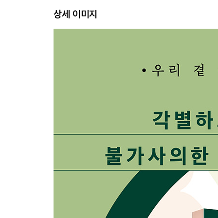
최강의 곤충 · 038 / 개미 경호원을 둔 식물 · 04
상세 이미지
아이콘도 개미 · 045 / 복잡한 공생관계 · 046 / 대체
04 식물 체내에 동거하는 공생균
악의 음모 · 051 / 스스로 새에 먹히는 달팽이 · 052 
여왕 이론 · 059 / 붉은 여왕의 저주를 풀다 · 061
05 콩 뿌리에 붙어사는 뿌리혹박테리아
풋콩 속의 우주 · 064 / 특수 능력 소유자 뿌리혹박테
격렬한 전쟁 끝에 공생 · 071 / 공생의 고뇌 · 073
06 동물이 옮겨다주는 씨앗
수박의 소문 · 076 / 원산지는 아프리카 사막 · 07
퍼지는 귀화식물 · 082