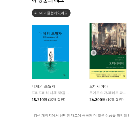
#크레마클럽에있어요
니체의 초월자
오디세이아
프리드리히 니체 저/김철 편역
히읏
호메로스 저/페테르 파울 루벤스 그림/박문재 역
|
15,210
원
(10% 할인)
24,300
원
(10% 할인)
검색 페이지에서 선택된 태그에 등록된 더 많은 상품을 확인해 