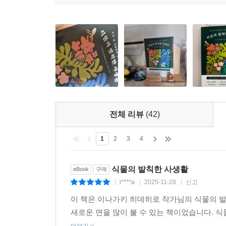
전체 리뷰
(42)
1
2
3
4
식물의 발칙한 사생활
eBook
구매
i****a
2025-11-28
신고
|
|
|
이 책은 이나가키 히데히로 작가님의 식물의 발
새로운 면을 많이 볼 수 있는 책이었습니다. 