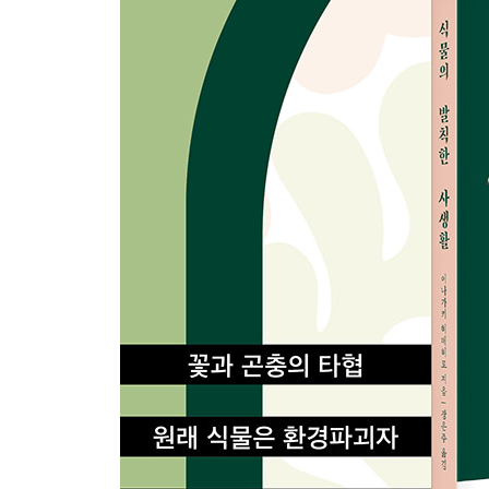
07 발아의 과학
웬만해선 싹이 나지 않는 잡초 · 084 / 발아 타이밍 ·
곰팡이가 영양분인 씨앗 · 090
08 건조에 강한 식물 시스템
잡초는 왜 강한가 · 092 / 여름은 광합성의 천국 · 094 
09 식물에 숨은 암호
지하 금고의 비밀번호 · 101 / 세상에서 가장 아름다운 비율
10 다른 식물을 이용하는 덩굴식물
욕조 마개의 법칙 · 111 / 오른쪽 감기? 왼쪽 감기? · 
말라 죽는 나무 · 118