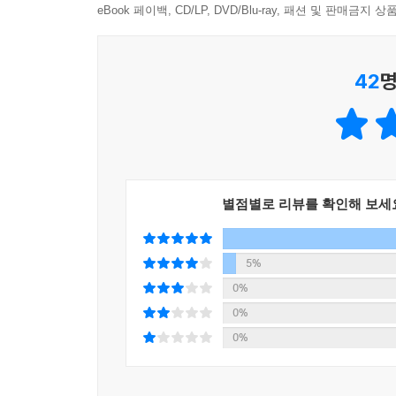
eBook 페이백, CD/LP, DVD/Blu-ray, 패션 및 판매금
식물은 이렇게 하여 마음에 둔 상대를 어떻게든 
곤충을 타깃으로 한 식물의 전략이다. 식물이 보란 
42
명
그녀의 마음을 어떻게 사로잡을지는 역시 스스로 
않았을까?
단풍의 붉은색은 본사에서 잘려 내쳐진 후 죽을 각
또 모은 끝에 해고를 당했다.
별점별로 리뷰를 확인해 보세
‘얼마나 열심히 일했는데 나를 버리다니.’
이런 생각이 강하면 강할수록 단풍의 붉은색은 더 
5%
저자는 “식물의 생존방식을 알게 된 지금 우리가 
0%
하는 것이 저자의 숨은 의도인 것. 식물의 발칙한 
0%
0%