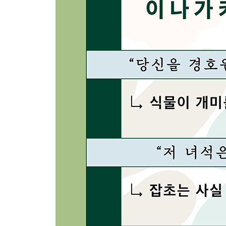
식물에 애정은 전해진다? · 156 / 별칭 - 노화 호르몬
신호 · 161 / 썩은 귤 방정식 · 163
15 단풍이 빨갛게 물드는 이유
젖은 낙엽의 고민 · 165 / 여름은 완전가동으로 광합성 
쉴 새 없이 흩날리는 고엽이여 · 171 / 잎이 떨어지지 
16 식물의 겨울나기
식물의 바른 자세 · 175 / 이상적인 겨울나기 · 176
180
17 식물이 내뿜는 피톤치드
산은 왜 푸를까? · 182 / 숲을 채운 물질 · 183 / 독을