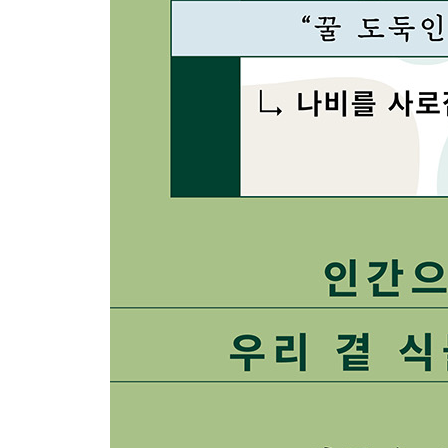
18 현대에 남은 고대식물
식물학자가 흥분하는 나무 · 190 / 은행나무는 살아 
속씨식물이 공룡을 멸종시켰다 · 197 / 곤충, 동물, 새
19 초록 행성을 만든 식물의 민낯
식물은 환경 파괴자였다 · 201 / 산소는 독성물질? · 2
맺는 글 “인간은 거꾸로 선 식물” · 209
해설 식물을 알고 사람을 알다 · 213