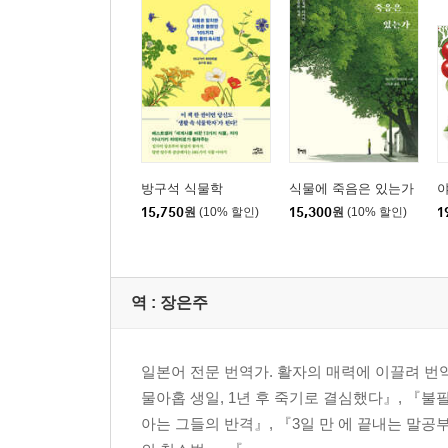
방구석 식물학
식물에 죽음은 있는가
15,750
원
(10% 할인)
15,300
원
(10% 할인)
1
역 :
장은주
일본어 전문 번역가. 활자의 매력에 이끌려 번
물아홉 생일, 1년 후 죽기로 결심했다』, 『불
아는 그들의 반격』, 『3일 만 에 끝내는 말공