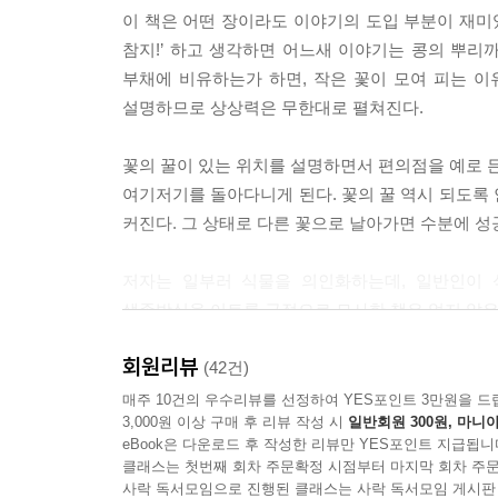
이 책은 어떤 장이라도 이야기의 도입 부분이 재미있
참지!’ 하고 생각하면 어느새 이야기는 콩의 뿌리
부채에 비유하는가 하면, 작은 꽃이 모여 피는 
설명하므로 상상력은 무한대로 펼쳐진다.
꽃의 꿀이 있는 위치를 설명하면서 편의점을 예로 든
여기저기를 돌아다니게 된다. 꽃의 꿀 역시 되도록
커진다. 그 상태로 다른 꽃으로 날아가면 수분에 성
저자는 일부러 식물을 의인화하는데, 일반인이 
생존방식을 이토록 극적으로 묘사한 책은 없지 않은
회원리뷰
인간세계에 이런 기묘한 체인점은 존재하지 않지만, 
(42건)
못해 뻔질나게 파친코나 경마장에 들락거리는 도박
매주 10건의 우수리뷰를 선정하여 YES포인트 3만원을 드
3,000원 이상 구매 후 리뷰 작성 시
일반회원 300원, 마니아
모습이야말로 꽃에서 꽃으로 날아다니는 곤충의 모습
eBook은 다운로드 후 작성한 리뷰만 YES포인트 지급됩니
클래스는 첫번째 회차 주문확정 시점부터 마지막 회차 주문
흐드러지게 핀 꽃, 꽃에서 꽃으로 날아다니는 나비와 
사락 독서모임으로 진행된 클래스는 사락 독서모임 게시판