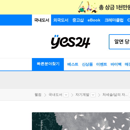
국내도서
외국도서
중고샵
eBook
크레마클럽
C
빠른분야찾기
베스트
신상품
이벤트
바이백
매
웰컴
국내도서
자기계발
처세술/삶의 자...