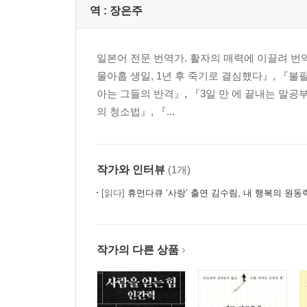
역 :
장은주
일본어 전문 번역가. 활자의 매력에 이끌려 번
물아홉 생일, 1년 후 죽기로 결심했다』, 『불
아는 그들의 반격』, 『3일 만 에 끝내는 말공
의 청소법』, 『...
작가와 인터뷰
(1개)
[읽다]
휴먼다큐 ‘사랑’ 출연 김수림, 내 행복의 원동
작가의 다른 상품