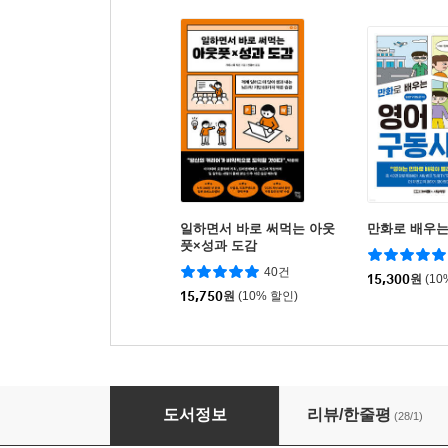
일하면서 바로 써먹는 아웃
만화로 배우는
풋×성과 도감
40건
15,300
원
(10
15,750
원
(10% 할인)
나는 누워서 생각하기로 했다
도서정보
리뷰/한줄평
(28/1)