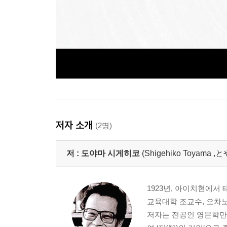
저자 소개
(2명)
저 :
도야마 시게히코
(Shigehiko Toyam
1923년, 아이치현에서
교육대학 조교수, 오차
저자는 전공인 영문학만