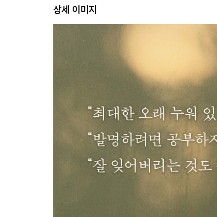
상세 이미지
오래 누워 있어라
체력에서 지혜가 나온다
말하기 운동으로 뇌를 깨워라
잘 듣는 사람이 말도 잘한다
봄이 오면 움직이자
밥 먹고는 아무것도 하지 마라
가끔은 감기도 걸려야 건강에 좋다
3장 마음을 풍요롭게 한다
인간은 생활로 완성된다
센류에 담긴 지성을 읽는다
지적이고 싶다면 문학을 버려라
지혜는 편지 한 줄에서 시작된다
좋은 만년필을 써라