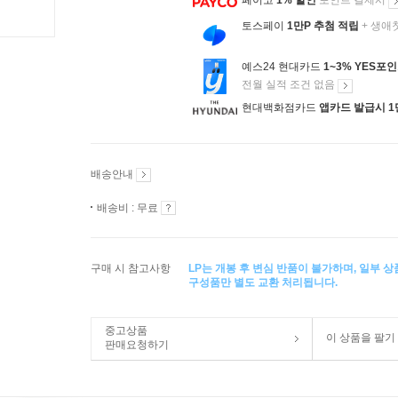
페이코
1% 할인
포인트 결제시
토스페이
1만P 추첨 적립
+ 생애
예스24 현대카드
1~3% YES포
전월 실적 조건 없음
현대백화점카드
앱카드 발급시 1
배송안내
배송비 : 무료
구매 시 참고사항
LP는 개봉 후 변심 반품이 불가하며, 일부 
구성품만 별도 교환 처리됩니다.
중고상품
이 상품을 팔기
판매요청하기