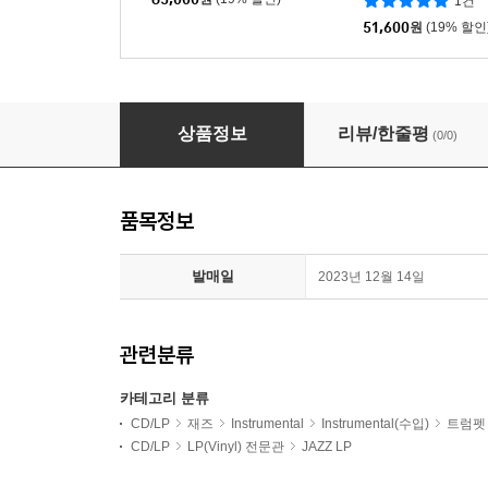
1건
51,600
원
(19% 할인
Miles Davis (마일스 데이비스) - Seven Steps to
상품정보
리뷰/한줄평
(0/0)
품목정보
발매일
2023년 12월 14일
관련분류
카테고리 분류
CD/LP
재즈
Instrumental
Instrumental(수입)
트럼펫
CD/LP
LP(Vinyl) 전문관
JAZZ LP