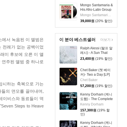
East: Chamber's
Mongo Santamaria &
Music [LP]
His Afro-Latin Group
(몽고 산타마리아 &
Mongo Santamaria 연주
히스 아프로 라틴 그
39,000
원
(20% 할인)
룹) - Go Mongo!
(Feat. Chick Corea)
[LP]
 장소에서 녹음된 이 앨범은
이 분야 베스트셀러
더보기
게는 전례가 없는 공백이었
Ralph Alessi (랄프 알
레시) - A Sun That
 그래미 후보에 오른 이 앨
Never Sets
23,400
원
(19% 할인)
 연주된 앨범 중 하나로
Chet Baker (쳇 베이
커)- Two a Day [LP]
Chet Baker
 암시하는 축복으로 가는
57,200
원
(19% 할인)
자들의 면모를 끌어내며,
Kenny Dorham (케니
은 데이비스와 동료들이 역
도햄) - The Complete
'Round About at the
Kenny Dorham
Steps to Heave
Cafe Bohemia [3LP]
157,300
원
(19% 할
인)
Kenny Dorham (케니