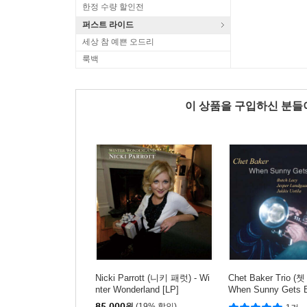
한정 수량 할인전
퍼스트 라이드
세상 참 예쁜 오드리
룩백
이 상품을 구입하신 분
Nicki Parrott (니키 패럿) - Wi
Chet Baker Trio (
nter Wonderland [LP]
When Sunny Gets B
85,000
원
(19% 할인)