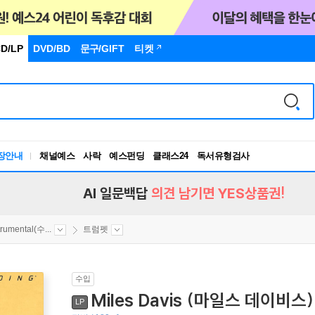
D/LP
DVD/BD
문구
/GIFT
티켓
장안내
채널예스
사락
예스펀딩
클래스24
독서유형검사
RBTI Lab
독서유형검사
AI 일문백답
의견 남기면 YES상품권!
trumental(수...
트럼펫
수입
Miles Davis (마일스 데이비스) -
LP