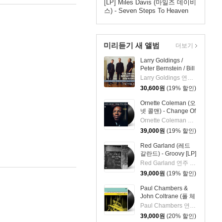
[LP] Miles Davis (마일즈 데이비
스) - Seven Steps To Heaven
[LP]
미리듣기 새 앨범
더보기
Larry Goldings /
Peter Bernstein / Bill
Stewart (래리 골딩스
Larry Goldings 연주 외 2명
/ 피터 번스타인 / 빌
30,600
원
(19% 할인)
스튜어트) - Rhombus
Ornette Coleman (오
넷 콜맨) - Change Of
The Century [LP]
Ornette Coleman 연주
39,000
원
(19% 할인)
Red Garland (레드
갈란드) - Groovy [LP]
Red Garland 연주 외 2명
39,000
원
(19% 할인)
Paul Chambers &
John Coltrane (폴 체
임버스 & 존 콜트레
Paul Chambers 연주 외 1명
인) - A Jazz
39,000
원
(20% 할인)
Delegation From the