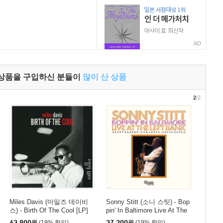
AD
 상품을 구입하신 분들이
많이 산 상품
2
/2
Miles Davis (마일즈 데이비
Sonny Stitt (소니 스팃) - Bop
스) - Birth Of The Cool [LP]
pin' In Baltimore Live At The
Left Bank: 1973년 볼티모어
43,900
원
(19% 할인)
37,200
원
(19% 할인)