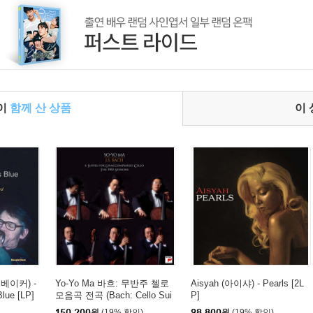
들이
함께 산 상품
이
쳇 베이커) -
Yo-Yo Ma 바흐: 무반주 첼로
Aisyah (아이샤) - Pearls [2L
lue [LP]
모음곡 전곡 (Bach: Cello Sui
P]
tes BWV 1007-1012) [픽쳐디
150,200
원
(19% 할인)
98,800
원
(19% 할인)