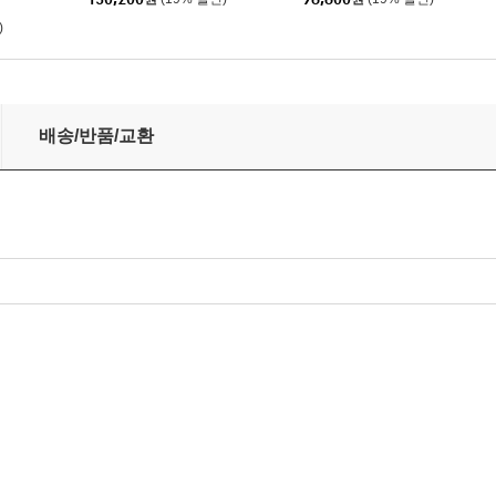
스크 3LP]
)
 Heaven [LP]
배송/반품/교환