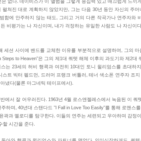
은 없다. 데이비스가 이 앨범을 그렇게 응집력 있고 매끄럽게 느끼게
 펼쳐진 대로 계획하지 않았지만, 그는 다음 30년 동안 자신의 주
평범함에 안주하지 않는 태도, 그리고 거의 다른 작곡가나 연주자와 
힘든 비평가는 나 자신이며, 내가 걱정하는 유일한 사람도 나 자신이다
째 세션 사이에 밴드를 교체한 이유를 부분적으로 설명하며, 그의 
Steps to Heaven"은 그의 제1대 쿼텟 해체 이후의 과도기와 제2
비스는 23세의 허비 행콕과 여전히 10대인 토니 윌리엄스를 초대하지
스트 빅터 펠드먼, 드러머 프랭크 버틀러, 테너 색소폰 연주자 조지 
아냈다(물론 마그네틱 테이프에서).
 곡 중 절반에서 잘 어우러진다. 1963년 4월 로스앤젤레스에서 녹음된 이 
연주하며, 40년대 스탠다드 "I Fall in Love Too Easily"를 통해 로
"의 부드러운 윤곽과 멜로디를 탐구한다. 이들의 연주는 세련되고 우아하며 감
수할 시간을 준다.
돌아와 행콕과 윌리엄스와 파트너를 맺었다. 의미심장하게도, 쿼텟은 제목