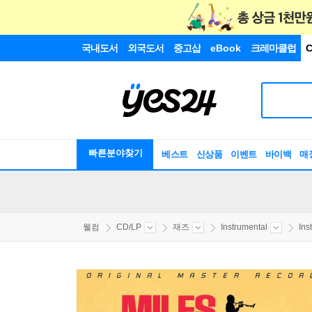
국내도서
외국도서
중고샵
eBook
크레마클럽
C
빠른분야찾기
베스트
신상품
이벤트
바이백
매
웰컴
CD/LP
재즈
Instrumental
Ins