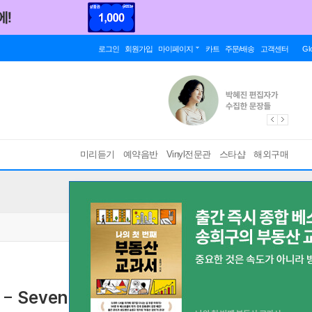
로그인
회원가입
마이페이지
카트
주문/배송
고객센터
Gl
미리듣기
예약음반
Vinyl전문관
스타샵
해외구매
 Seven Steps to Heaven [LP]
[ 넘버링 한