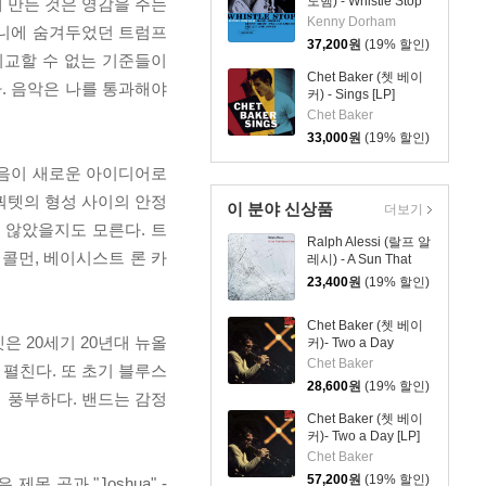
도햄) - Whistle Stop
 만든 것은 영감을 주는
[LP]
Kenny Dorham
머니에 숨겨두었던 트럼프
37,200
원
(19% 할인)
비교할 수 없는 기준들이
Chet Baker (쳇 베이
. 음악은 나를 통과해야
커) - Sings [LP]
Chet Baker
33,000
원
(19% 할인)
마음이 새로운 아이디어로
대 쿼텟의 형성 사이의 안정
이 분야 신상품
더보기
 않았을지도 모른다. 트
Ralph Alessi (랄프 알
콜먼, 베이시스트 론 카
레시) - A Sun That
Never Sets
23,400
원
(19% 할인)
Chet Baker (쳇 베이
쿼텟은 20세기 20년대 뉴올
커)- Two a Day
Chet Baker
맨스를 펼친다. 또 초기 블루스
28,600
원
(19% 할인)
정이 풍부하다. 밴드는 감정
Chet Baker (쳇 베이
커)- Two a Day [LP]
Chet Baker
57,200
원
(19% 할인)
 곡과 "Joshua" -