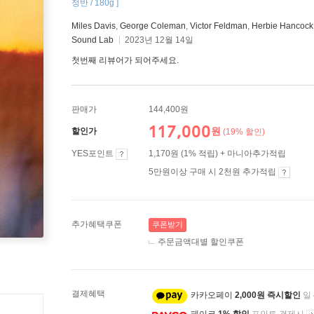
정반 / 180g ]
Miles Davis
,
George Coleman
,
Victor Feldman
,
Herbie Hancock
Sound Lab
2023년 12월 14일
첫번째 리뷰어가 되어주세요.
판매가
144,400원
117,000
원
할인가
(19% 할인)
YES포인트
1,170원 (1% 적립) + 마니아추가적립
5만원이상 구매 시 2천원 추가적립
추가혜택쿠폰
쿠폰받기
주문금액대별 할인쿠폰
결제혜택
카카오페이
2,000원 즉시할인
일