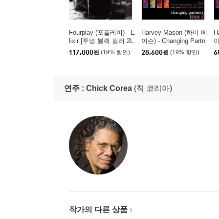
Fourplay (포플레이) - E
Harvey Mason (하비 메
H
lixir [투명 블랙 컬러 2L
이슨) - Changing Partn
이
P]
ers - Trios 2
e
117,000
원
(19% 할인)
28,600
원
(19% 할인)
6
p
연주 :
Chick Corea
(칙 코리아)
작가의 다른 상품