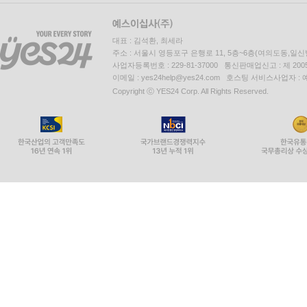
대표 : 김석환, 최세라
주소 : 서울시 영등포구 은행로 11, 5층~6층(여의도동,일신
사업자등록번호 : 229-81-37000 통신판매업신고 : 제 200
이메일 : yes24help@yes24.com 호스팅 서비스사업자 :
Copyright ⓒ YES24 Corp. All Rights Reserved.