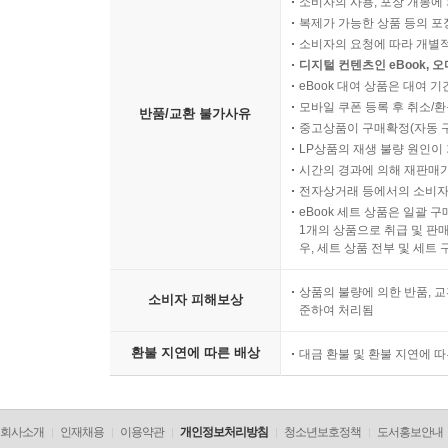
소비자의 사용, 포장 개봉에 
복제가 가능한 상품 등의 포장을 
소비자의 요청에 따라 개별
디지털 컨텐츠인 eBook, 
eBook 대여 상품은 대여 기
모바일 쿠폰 등록 후 취소/환
반품/교환 불가사유
중고상품이 구매확정(자동 
LP상품의 재생 불량 원인이 기
시간의 경과에 의해 재판매가
전자상거래 등에서의 소비자
eBook 세트 상품은 일괄 
1개의 상품으로 취급 및 판매
우, 세트 상품 전부 및 세트
상품의 불량에 의한 반품, 교
소비자 피해보상
준하여 처리됨
환불 지연에 따른 배상
대금 환불 및 환불 지연에 
회사소개
인재채용
이용약관
개인정보처리방침
청소년보호정책
도서홍보안내