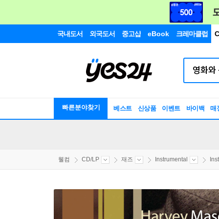
국내도서
외국도서
중고샵
eBook
크레마클럽
C
빠른분야찾기
베스트
신상품
이벤트
바이백
매
웰컴
CD/LP
재즈
Instrumental
Ins