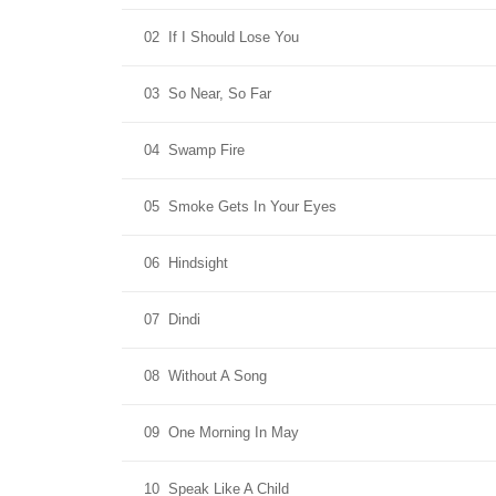
02
If I Should Lose You
03
So Near, So Far
04
Swamp Fire
05
Smoke Gets In Your Eyes
06
Hindsight
07
Dindi
08
Without A Song
09
One Morning In May
10
Speak Like A Child