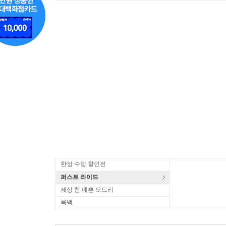
한정 수량 할인전
퍼스트 라이드
세상 참 예쁜 오드리
룩백