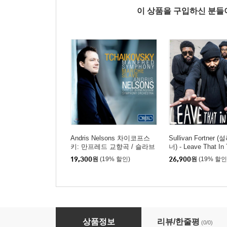
이 상품을 구입하신 분
Andris Nelsons 차이코프스
Sullivan Fortner
키: 만프레드 교향곡 / 슬라브
너) - Leave That In
행진곡 (Tchaikovsky: Manfre
19,300
원
(19% 할인)
26,900
원
(19% 할인
d Symphony Op. 58 / March
e Slave Op. 31) 안드리스 넬
손스
Harvey Mason (하비 메이슨) - With All My Hea
상품정보
리뷰/한줄평
(0/0)