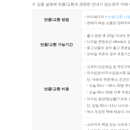
※ 상품 설명에 반품/교환과 관련한 안내가 있는경우 아래 
마이페이지 >
반품/교환 신청
반품/교환 방법
판매자 배송 상품은 판매자와
출고 완료 후 10일 이내의 
디지털 콘텐츠인 eBook의 
반품/교환 가능기간
중고상품의 경우 출고 완료일
모바일 쿠폰의 경우 유효기간(
고객의 단순변심 및 착오구
직수입양서/직수입일서중 일
단, 아래의 주문/취소 조건인
오늘 00시 ~ 06시 30분 
반품/교환 비용
오늘 06시 30분 이후 주문
직수입 음반/영상물/기프트 
단, 당일 00시~13시 사이
박스 포장은 택배 배송이 가
소비자의 책임 있는 사유로 