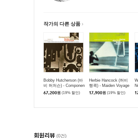
작가의 다른 상품
Bobby Hutcherson (바
Herbie Hancock (허비
W
비 허처슨) - Componen
행콕) - Maiden Voyage
N
ts [LP]
67,200
원
(19% 할인)
17,900
원
(19% 할인)
1
회원리뷰
(0건)