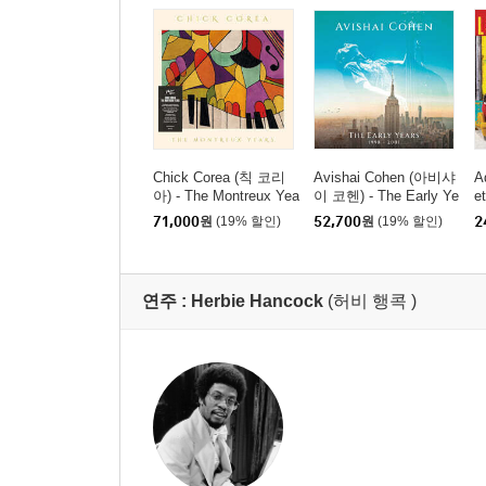
Chick Corea (칙 코리
Avishai Cohen (아비샤
A
아) - The Montreux Yea
이 코헨) - The Early Ye
e
rs [2LP]
ars 1998~2001 [4CD
주
71,000
원
(19% 할인)
52,700
원
(19% 할인)
2
박스세트]
t
연주 :
Herbie Hancock
(허비 행콕 )