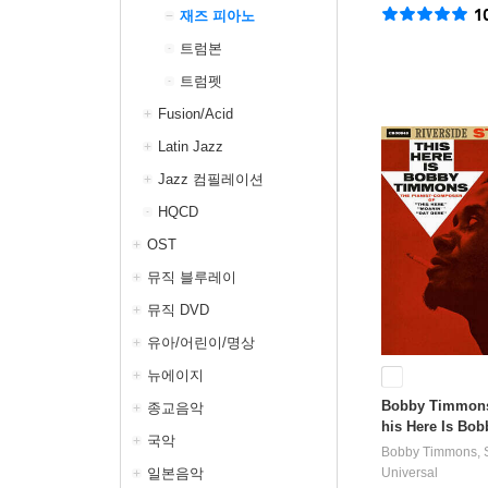
1
재즈 피아노
트럼본
트럼펫
Fusion/Acid
Latin Jazz
Jazz 컴필레이션
HQCD
OST
뮤직 블루레이
뮤직 DVD
유아/어린이/명상
뉴에이지
Bobby Timmon
종교음악
his Here Is Bo
국악
Bobby Timmons
,
일본음악
Universal