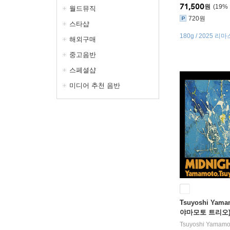
71,500
원
19
%
월드뮤직
720원
스타샵
180g / 2025 리
해외구매
중고음반
스페셜샵
미디어 추천 음반
Tsuyoshi Yama
야마모토 트리오) - 
[LP]
Tsuyoshi Yamamo