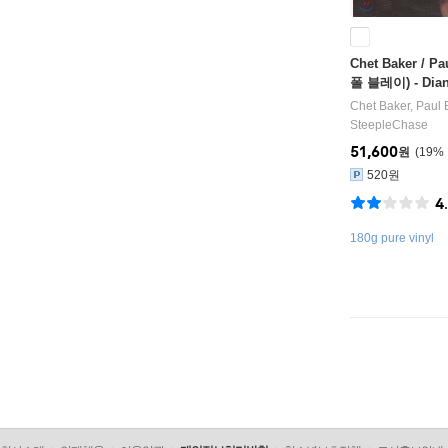
Chet Baker / P
폴 블레이) - Dian
Chet Baker
,
Paul 
SteepleChase
51,600
원
19
%
520원
4
180g pure vinyl