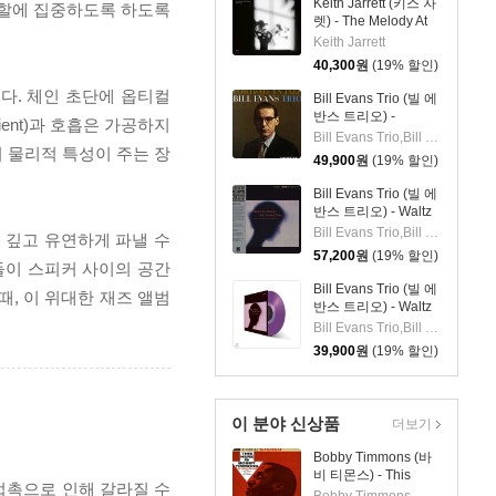
Keith Jarrett (키스 자
역할에 집중하도록 하도록
렛) - The Melody At
Night, With You [LP]
Keith Jarrett
40,300
원
(19% 할인)
다. 체인 초단에 옵티컬
Bill Evans Trio (빌 에
반스 트리오) -
ent)과 호흡은 가공하지
Portrait In Jazz [LP]
Bill Evans Trio,Bill Evans,Paul Motian,Scott LaFaro,Orrin Keepnews
의 물리적 특성이 주는 장
49,900
원
(19% 할인)
Bill Evans Trio (빌 에
반스 트리오) - Waltz
For Debby [LP]
Bill Evans Trio,Bill Evans,Paul Motian,Scott LaFaro
를 더 깊고 유연하게 파낼 수
57,200
원
(19% 할인)
들이 스피커 사이의 공간
Bill Evans Trio (빌 에
, 이 위대한 재즈 앨범
반스 트리오) - Waltz
For Debby [투명 퍼플
Bill Evans Trio,Bill Evans,Paul Motian,Scott LaFaro
컬러 LP]
39,900
원
(19% 할인)
이 분야 신상품
더보기
Bobby Timmons (바
비 티몬스) - This
 접촉으로 인해 갈라질 수
Here Is Bobby