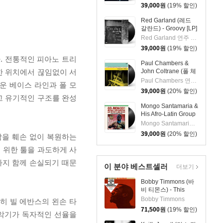
39,000
원
(19% 할인)
Red Garland (레드
갈란드) - Groovy [LP]
Red Garland 연주 외 2명
39,000
원
(19% 할인)
다. 전통적인 피아노 트리
Paul Chambers &
한 위치에서 끊임없이 서
John Coltrane (폴 체
임버스 & 존 콜트레
Paul Chambers 연주 외 1명
유로운 베이스 라인과 폴 모
인) - A Jazz
39,000
원
(20% 할인)
Delegation From the
이고 유기적인 구조를 완성
East: Chamber's
Mongo Santamaria &
Music [LP]
His Afro-Latin Group
(몽고 산타마리아 &
Mongo Santamaria 연주
히스 아프로 라틴 그
39,000
원
(20% 할인)
감을 훼손 없이 복원하는
룹) - Go Mongo!
(Feat. Chick Corea)
 위한 툴을 과도하게 사
[LP]
까지 함께 손실되기 때문
이 분야 베스트셀러
더보기
.
Bobby Timmons (바
비 티몬스) - This
Here Is Bobby
Bobby Timmons
히 빌 에반스의 왼손 타
Timmons [LP]
71,500
원
(19% 할인)
 악기가 독자적인 선율을