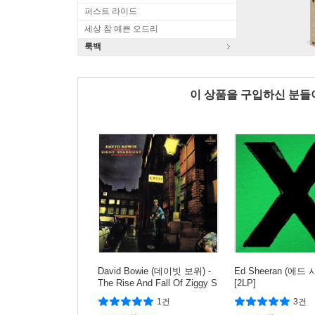
퍼스트 라이드
세상 참 예쁜 오드리
룩백
이 상품을 구입하신 분
David Bowie (데이빗 보위) -
Ed Sheeran (에드 
The Rise And Fall Of Ziggy S
[2LP]
tardust And The Spiders Fro
1건
3건
m Mars [LP]