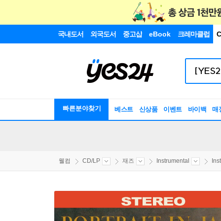
국내도서
외국도서
중고샵
eBook
크레마클럽
C
빠른분야찾기
베스트
신상품
이벤트
바이백
매
웰컴
CD/LP
재즈
Instrumental
Ins