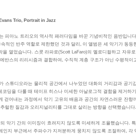
Trio, Portrait in Jazz
in Jazz는 피아노 트리오의 역사적 패러다임을 바꾼 기념비적인 음반입니
속적인 반주 역할로 제한했던 것과 달리, 이 앨범은 세 악기가 동등
 서막을 열었습니다. 스콧 라파로(Scott LaFaro)의 멜로디컬하고 자
크는 빌 에반스의 리리시즘과 결합하여, 수직적 계층 구조가 아닌 수평적
자가 스튜디오라는 물리적 공간에서 나누었던 대화의 거리감과 공기
레코딩을 다룰 때 테이프 히스나 미세한 아날로그적 결함을 제거하기
하게 걷어내는 과정에서 악기 고유의 배음과 공간의 자연스러운 잔향
내추럴한 질감과 오리지널리티를 그대로 살리는 방향을 선택했습니다
되 악기 간의 이미징이 흐려지지 않도록 미세하게 조율했습니다. 특
 레인지 부근에서 주파수가 지저분하게 뭉치지 않도록 조절하여, 각