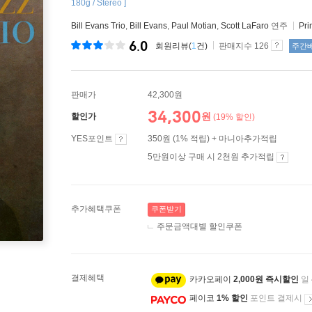
180g / Stereo ]
Bill Evans Trio
,
Bill Evans
,
Paul Motian
,
Scott LaFaro
연주
Pri
6.0
회원리뷰(
1
건)
판매지수 126
주간
판매가
42,300원
34,300
원
할인가
(19% 할인)
YES포인트
350원 (1% 적립) + 마니아추가적립
5만원이상 구매 시 2천원 추가적립
추가혜택쿠폰
쿠폰받기
주문금액대별 할인쿠폰
결제혜택
카카오페이
2,000원 즉시할인
일
페이코
1% 할인
포인트 결제시