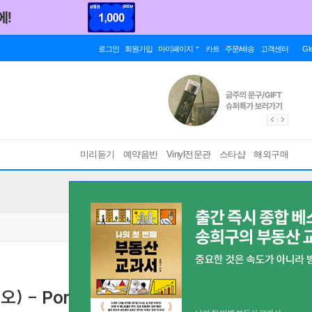
로그인
회원가입
마이페이지
카트
주문/배송
고객센터
Gl
미리듣기
예약음반
Vinyl전문관
스타샵
해외구매
오) - Portrait in Jazz [마블 컬러 LP]
[