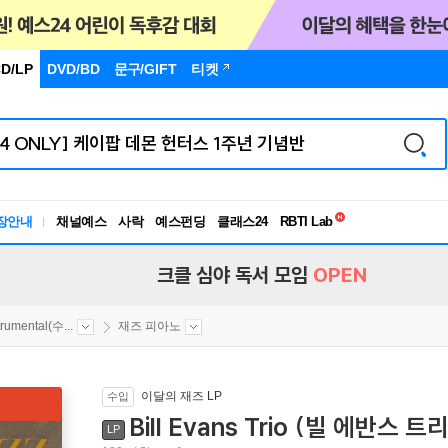
D/LP
DVD/BD
문구
/GIFT
티켓
독서유형검사
RBTI Lab
장안내
채널예스
사락
예스펀딩
클래스24
독서유형검사
크클 심야 독서 모임
OPEN
trumental(수...
재즈 피아노
이달의 재즈 LP
수입
Bill Evans Trio (빌 에반스 트리
LP