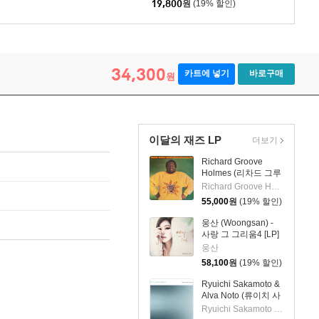
19,800
원
(19% 할인)
34,300
카트에 넣기
바로구매
원
이달의 재즈 LP
더보기
Richard Groove
Holmes (리차드 그루
브 홈스) - Six Million
Richard Groove Holmes
Dollar Man [LP]
55,000
원
(19% 할인)
웅산 (Woongsan) -
사랑 그 그리움4 [LP]
웅산
58,100
원
(19% 할인)
Ryuichi Sakamoto &
Alva Noto (류이치 사
카모토 & 알바 노토) -
Ryuichi Sakamoto & Alva Noto
12 Conversations