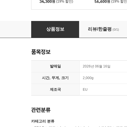
34,300
원
(19% 할인)
56,600
원
(19% 할인
Bill Evans Trio (빌 에반스 트리오) - Portrait i
상품정보
리뷰/한줄평
(0/1)
품목정보
발매일
2026년 06월 16일
시간, 무게, 크기
2,000g
제조국
EU
관련분류
카테고리 분류