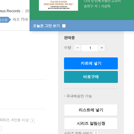
mus Records
2026년 06월 16일
재즈 75위
베스트
오늘은 그만 보기
판매중
수량
카트에 넣기
바로구매
국내배송만 가능
리스트에 넣기
 400건, 4만원 이상
시리즈 알림신청
시리즈 알림 서비스