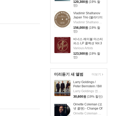
120,300
원
(19% 할
[2LP]
인)
Vladimir Shafranov
Japan Trio (블라디미
르 샤프라노프 재팬
Vladimir Shafranov Japan Trio
트리오) - Bolivia
156,000
원
(19% 할
[2LP]
인)
비너스 레이블 마스터
피스 LP 콜렉션 Vol.3
(Venus Audio Grade
Various Artists
Records Selection
123,500
원
(19% 할
Vol. 3 by Yasukuni
인)
Terashima) [2LP]
미리듣기 새 앨범
더보기
Larry Goldings /
Peter Bernstein / Bill
Stewart (래리 골딩스
Larry Goldings 연주 외 2명
/ 피터 번스타인 / 빌
30,600
원
(19% 할인)
스튜어트) - Rhombus
Ornette Coleman (오
넷 콜맨) - Change Of
The Century [LP]
Ornette Coleman 연주