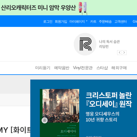
로그인
회원가입
마이페이지
카트
주문/배송
고객센터
Gl
미리듣기
예약음반
Vinyl전문관
스타샵
해외구매
OOMY [화이트 & 핑크 & 오렌지 컬러 3LP]
[ 박