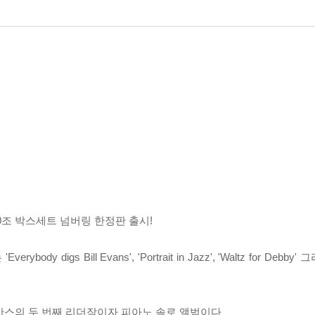
500조 박스세트 넘버링 한정판 출시!
 digs Bill Evans', 'Portrait in Jazz', 'Waltz for De
에 발매된 에반스의 두 번째 리더작이자 피아노 솔로 앨범이다