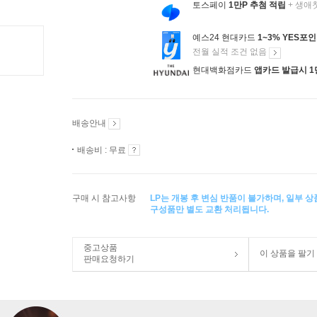
토스페이
1만P 추첨 적립
+ 생애
예스24 현대카드
1~3% YES포
전월 실적 조건 없음
현대백화점카드
앱카드 발급시 1
배송안내
배송비 : 무료
구매 시 참고사항
LP는 개봉 후 변심 반품이 불가하며, 일부 
구성품만 별도 교환 처리됩니다.
중고상품
이 상품을 팔기
판매요청하기