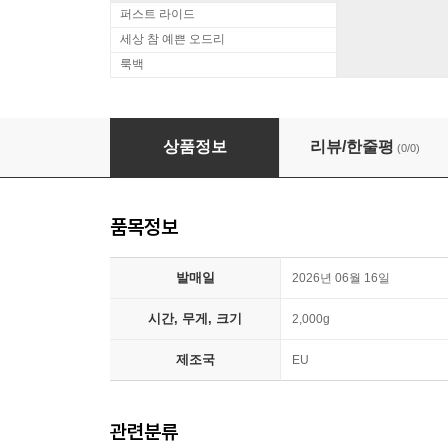
퍼스트 라이드
세상 참 예쁜 오드리
룩백
Bill Evans (빌 에반스) - LOOMY [화이트 & 핑
상품정보
리뷰/한줄평
(0/0)
품목정보
발매일
2026년 06월 16일
시간, 무게, 크기
2,000g
제조국
EU
관련분류