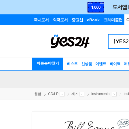
국내도서
외국도서
중고샵
eBook
크레마클럽
C
빠른분야찾기
베스트
신상품
이벤트
바이백
매
웰컴
CD/LP
재즈
Instrumental
Ins