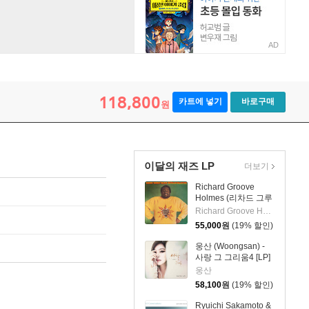
AD
118,800
카트에 넣기
바로구매
원
이달의 재즈 LP
더보기
Richard Groove
Holmes (리차드 그루
브 홈스) - Six Million
Richard Groove Holmes
Dollar Man [LP]
55,000
원
(19% 할인)
웅산 (Woongsan) -
사랑 그 그리움4 [LP]
웅산
58,100
원
(19% 할인)
Ryuichi Sakamoto &