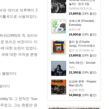
SoWhat NOLA (쏘왓
놀라) - 정규 2집
witness the legend
SoWhat NOLA (쏘왓놀라)
me'은 데이브 브루벡이 2
of...
23,800
원
(19% 할인)
 타이틀곡으로 사용되었다.
포레스텟 (Forestet) -
Everyday
포레스텟
24,900
원
(19% 할인)
허쉬(1990)와 칙 코리아
새로운 트리오 버전이다. 이
찰리 정 (Charlie
Jung), 카이라쉬밴드
가에 대한 논란이 있었다.
- 카이라쉬 밴드
찰리 정 (Charlie Jung), 카이라쉬밴드
 곡에 대한 저작권 분쟁
23,800
원
(19% 할인)
YeIn (예인) - Sinclair
YeIn
22,300
원
(19% 할인)
있는 앨범이다
김성배 퀸텟 - Pepper
Man [2LP]
앨범이다
김성배 퀸텟
54,900
원
(19% 할인)
by'와 그 전작인 'Sun
을 주었고, 그는 한동안 은