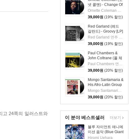
넷 콜맨) - Change Of
The Century [LP]
Ornette Coleman 연주
39,000
원
(19% 할인)
Red Garland (레드
갈란드) - Groovy [LP]
Red Garland 연주 외 2명
39,000
원
(19% 할인)
Paul Chambers &
John Coltrane (폴 체
임버스 & 존 콜트레
Paul Chambers 연주 외 1명
인) - A Jazz
39,000
원
(20% 할인)
Delegation From the
East: Chamber's
Mongo Santamaria &
Music [LP]
His Afro-Latin Group
(몽고 산타마리아 &
Mongo Santamaria 연주
히스 아프로 라틴 그
39,000
원
(20% 할인)
룹) - Go Mongo!
(Feat. Chick Corea)
[LP]
bby' 그리고 24쪽의 일러스트와
이 분야 베스트셀러
더보기
블루 자이언트 애니메
이션 음악 (Blue Giant
OST by Uehara
Hiromi Uehara