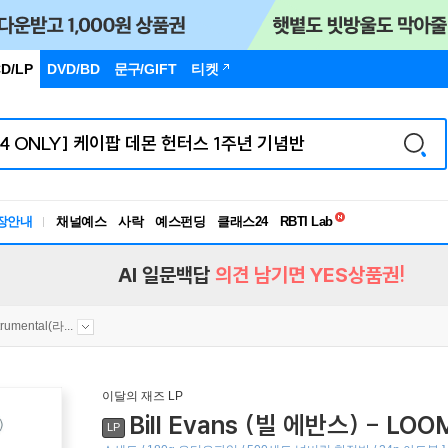
D/LP
DVD/BD
문구
/GIFT
티켓
독서유형검사
RBTI Lab
장안내
채널예스
사락
예스펀딩
클래스24
독서유형검사
AI 일문백답
의견 남기면 YES상품권!
trumental(라...
이달의 재즈 LP
Bill Evans (빌 에반스) - L
LP