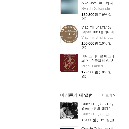
Alva Noto (류이치 사
카모토 & 알바 노토) -
Ryuichi Sakamoto & Alva Noto
12 Conversations
120,300
원
(19% 할
[2LP]
인)
Vladimir Shafranov
Japan Trio (블라디미
르 샤프라노프 재팬
Vladimir Shafranov Japan Trio
트리오) - Bolivia
156,000
원
(19% 할
[2LP]
인)
비너스 레이블 마스터
피스 LP 콜렉션 Vol.3
(Venus Audio Grade
Various Artists
Records Selection
123,500
원
(19% 할
Vol. 3 by Yasukuni
인)
Terashima) [2LP]
미리듣기 새 앨범
더보기
Duke Ellington / Ray
Brown (듀크 엘링턴 /
레이 브라운) - This
Duke Ellington 연주 외 1명
One's For Blanton
78,000
원
(19% 할인)
[LP]
Ornette Coleman (오