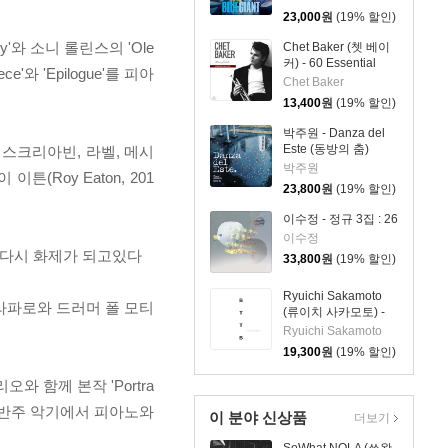
Hiromi)
23,000
원
(19% 할인)
'와 소니 롤린스의 'Ole
Chet Baker (쳇 베이
커) - 60 Essential
e'와 'Epilogue'를 피아
Hits : Prince of Cool
Chet Baker
(60 에센셜 히츠 컬렉
13,400
원
(19% 할인)
션)
박주원 - Danza del
Este (동방의 춤)
, 스크리아빈, 라벨, 메시
박주원
 이튼(Roy Eaton, 201
23,800
원
(19% 할인)
이수정 - 정규 3집 : 26
이수정
되어 다시 화제가 되고있다
33,800
원
(19% 할인)
Ryuichi Sakamoto
콧 라파로와 드러머 폴 모티
(류이치 사카모토) -
BTTB (Back To The
Ryuichi Sakamoto
Basics)
19,300
원
(19% 할인)
와 함께 본작 'Portra
한 반주 악기에서 피아노와
이 분야 신상품
더보기