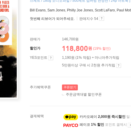
스세트 / 180g 오디오파일 / 500세트 넘버링 한정반 / 24p 아트북 ]
Bill Evans
,
Sam Jones
,
Philly Joe Jones
,
Scott LaFaro
,
Paul Mot
첫번째 리뷰어가 되어주세요.
판매지수 54
판매가
146,700원
118,800
원
할인가
(19% 할인)
YES포인트
1,190원 (1% 적립) + 마니아추가적립
5만원이상 구매 시 2천원 추가적립
추가혜택쿠폰
쿠폰받기
주문금액대별 할인쿠폰
결제혜택
카카오페이
2,000원 즉시할인
일
페이코
1% 할인
포인트 결제시