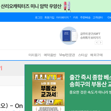
로그인
회원가입
마이페이지
카트
주문/배송
고객센터
Gl
미리듣기
예약음반
Vinyl전문관
스타샵
해외구매
기
오) - On A Monday Evening [LP]
1976