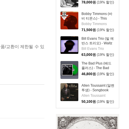
레이 브라운) - This
78,000
원
(19% 할인)
One's For Blanton
[LP]
Bobby Timmons (바
비 티몬스) - This
Here Is Bobby
Bobby Timmons
Timmons [LP]
71,500
원
(19% 할인)
Bill Evans Trio (빌 에
반스 트리오) - Waltz
반품/교환이 제한될 수 있
For Debby [SHM-CD]
Bill Evans Trio
63,000
원
(19% 할인)
The Bad Plus (배드
플러스) - The Bad
Plus [그린 컬러 LP]
46,800
원
(19% 할인)
Allen Toussaint (알렌
투생) - Songbook
[2LP]
Allen Toussaint
50,100
원
(19% 할인)