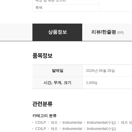
세상 참 예쁜 오드리
룩백
Bill Evans Trio (빌 에반스 트리오) - On A Mond
상품정보
리뷰/한줄평
(0/0)
품목정보
발매일
2026년 06월 26일
시간, 무게, 크기
2,000g
관련분류
카테고리 분류
CD/LP
재즈
Instrumental
Instrumental(수입)
재즈 
CD/LP
재즈
Instrumental
Instrumental(수입)