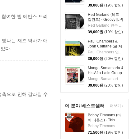
39,000
원
(19% 할인)
Red Garland (레드
가 참여한 빌 에반스 트리
갈란드) - Groovy [LP]
Red Garland 연주 외 2명
39,000
원
(19% 할인)
 빛나는 재즈 역사가 애
Paul Chambers &
John Coltrane (폴 체
 있다.
임버스 & 존 콜트레
Paul Chambers 연주 외 1명
인) - A Jazz
39,000
원
(20% 할인)
Delegation From the
East: Chamber's
Mongo Santamaria &
Music [LP]
His Afro-Latin Group
(몽고 산타마리아 &
Mongo Santamaria 연주
히스 아프로 라틴 그
39,000
원
(20% 할인)
룹) - Go Mongo!
(Feat. Chick Corea)
 접촉으로 인해 갈라질 수
[LP]
이 분야 베스트셀러
더보기
Bobby Timmons (바
비 티몬스) - This
Here Is Bobby
Bobby Timmons
Timmons [LP]
71,500
원
(19% 할인)