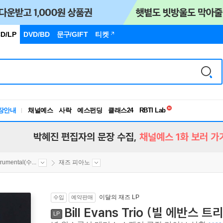
D/LP
DVD/BD
문구
/GIFT
티켓
독서유형검사
장안내
채널예스
사락
예스펀딩
클래스24
RBTI Lab
독서유형검사
박혜진 편집자의 문장 수집,
채널예스 1화 보러 가
trumental(수...
재즈 피아노
이달의 재즈 LP
수입
예약판매
Bill Evans Trio (빌 에반스 트리
LP