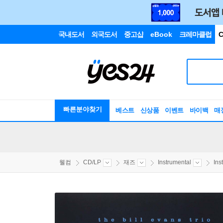
국내도서
외국도서
중고샵
eBook
크레마클럽
C
빠른분야찾기
베스트
신상품
이벤트
바이백
매
웰컴
CD/LP
재즈
Instrumental
Ins