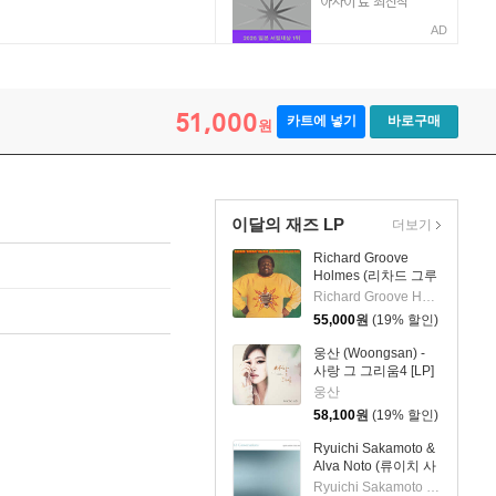
AD
51,000
카트에 넣기
바로구매
원
이달의 재즈 LP
더보기
Richard Groove
Holmes (리차드 그루
브 홈스) - Six Million
Richard Groove Holmes
Dollar Man [LP]
55,000
원
(19% 할인)
웅산 (Woongsan) -
사랑 그 그리움4 [LP]
웅산
58,100
원
(19% 할인)
Ryuichi Sakamoto &
Alva Noto (류이치 사
카모토 & 알바 노토) -
Ryuichi Sakamoto & Alva Noto