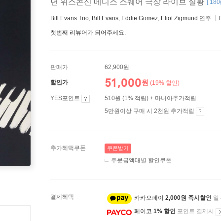
년 위스콘신 메디스 스퀘어 극장 라이브 실황
[ 18
Bill Evans Trio
,
Bill Evans
,
Eddie Gomez
,
Eliot Zigmund
연주
첫번째 리뷰어가 되어주세요.
판매가
62,900원
51,000
원
할인가
(19% 할인)
YES포인트
510원 (1% 적립) + 마니아추가적립
5만원이상 구매 시 2천원 추가적립
추가혜택쿠폰
쿠폰받기
주문금액대별 할인쿠폰
결제혜택
카카오페이
2,000원 즉시할인
일
페이코
1% 할인
포인트 결제시