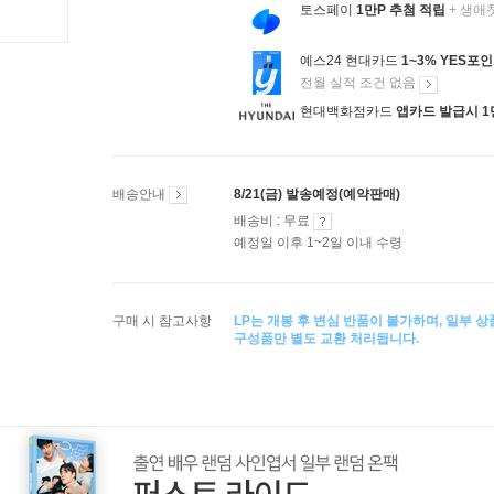
토스페이
1만P 추첨 적립
+ 생애
예스24 현대카드
1~3% YES포
전월 실적 조건 없음
현대백화점카드
앱카드 발급시 1
배송안내
8/21(금) 발송예정(예약판매)
배송비 : 무료
예정일 이후 1~2일 이내 수령
구매 시 참고사항
LP는 개봉 후 변심 반품이 불가하며, 일부 
구성품만 별도 교환 처리됩니다.