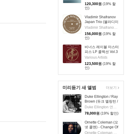
12 Conversations
120,300
원
(19% 할
[2LP]
인)
Vladimir Shafranov
Japan Trio (블라디미
르 샤프라노프 재팬
Vladimir Shafranov Japan Trio
트리오) - Bolivia
156,000
원
(19% 할
[2LP]
인)
비너스 레이블 마스터
피스 LP 콜렉션 Vol.3
(Venus Audio Grade
Various Artists
Records Selection
123,500
원
(19% 할
Vol. 3 by Yasukuni
인)
Terashima) [2LP]
미리듣기 새 앨범
더보기
Duke Ellington / Ray
Brown (듀크 엘링턴 /
레이 브라운) - This
Duke Ellington 연주 외 1명
One's For Blanton
78,000
원
(19% 할인)
[LP]
Ornette Coleman (오
넷 콜맨) - Change Of
The Century [LP]
Ornette Coleman 연주