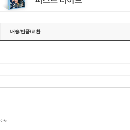
ay Evening [LP]
배송/반품/교환
피아노