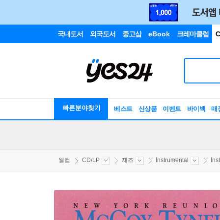
국내도서
외국도서
중고샵
eBook
크레마클럽
C
빠른분야찾기
베스트
신상품
이벤트
바이백
매
웰컴
CD/LP
재즈
Instrumental
Ins