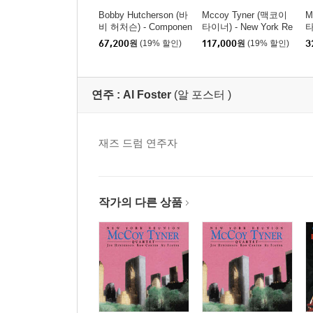
Bobby Hutcherson (바
Mccoy Tyner (맥코이
M
비 허처슨) - Componen
타이너) - New York Re
타
ts [LP]
union [핑크 컬러 2LP]
u
67,200
원
(19% 할인)
117,000
원
(19% 할인)
3
연주 :
Al Foster
(알 포스터 )
재즈 드럼 연주자
작가의 다른 상품