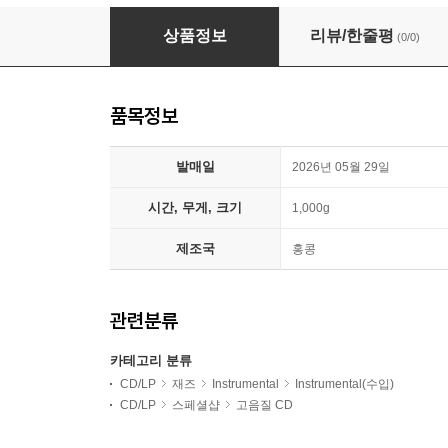
Mccoy Tyner (맥코이 타이너) - New York Reun
상품정보
리뷰/한줄평
(0/0)
품목정보
발매일
2026년 05월 29일
시간, 무게, 크기
1,000g
제조국
홍콩
관련분류
카테고리 분류
CD/LP
재즈
Instrumental
Instrumental(수입)
CD/LP
스페셜샵
고음질 CD