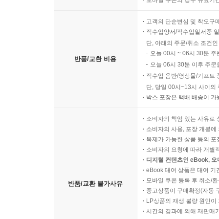
모바일 쿠폰의 경우 유효기간(
고객의 단순변심 및 착오구
직수입양서/직수입일서중 일
단, 아래의 주문/취소 조건인
오늘 00시 ~ 06시 30분 
반품/교환 비용
오늘 06시 30분 이후 주문
직수입 음반/영상물/기프트 
단, 당일 00시~13시 사이
박스 포장은 택배 배송이 가
소비자의 책임 있는 사유로 
소비자의 사용, 포장 개봉에 
복제가 가능한 상품 등의 포장을 
소비자의 요청에 따라 개별
디지털 컨텐츠인 eBook, 
eBook 대여 상품은 대여 기
모바일 쿠폰 등록 후 취소/환
반품/교환 불가사유
중고상품이 구매확정(자동 
LP상품의 재생 불량 원인이 기
시간의 경과에 의해 재판매가