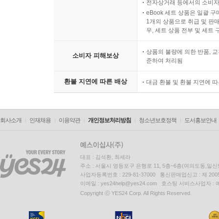
전자상거래 등에서의 소비자
eBook 세트 상품은 일괄 
1개의 상품으로 취급 및 판매
우, 세트 상품 전부 및 세트
상품의 불량에 의한 반품, 교
소비자 피해보상
준하여 처리됨
환불 지연에 따른 배상
대금 환불 및 환불 지연에 
회사소개
인재채용
이용약관
개인정보처리방침
청소년보호정책
도서홍보안내
대표 : 김석환, 최세라
주소 : 서울시 영등포구 은행로 11, 5층~6층(여의도동,일신
사업자등록번호 : 229-81-37000 통신판매업신고 : 제 200
이메일 : yes24help@yes24.com 호스팅 서비스사업자 :
Copyright ⓒ YES24 Corp. All Rights Reserved.