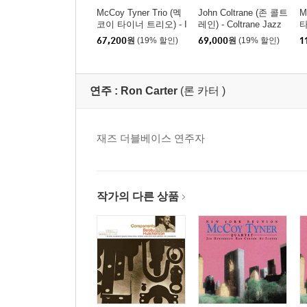
McCoy Tyner Trio (멕
John Coltrane (존 콜트
M
코이 타이너 트리오) - I
레인) - Coltrane Jazz
타
nception [LP]
[SACD Hybrid]
u
67,200
원
(19% 할인)
69,000
원
(19% 할인)
1
연주 :
Ron Carter
(론 카터 )
재즈 더블베이스 연주자
작가의 다른 상품