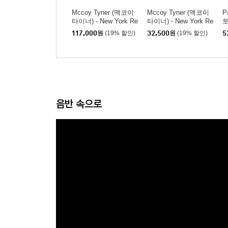
Mccoy Tyner (맥코이
Mccoy Tyner (맥코이
P
타이너) - New York Re
타이너) - New York Re
토
union [핑크 컬러 2LP]
union [MQA-CD]
m
117,000
원
(19% 할인)
32,500
원
(19% 할인)
5
음반 속으로