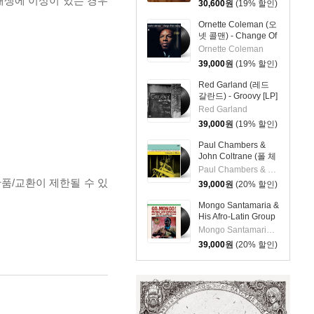
 재생에 이상이 있는 경우
30,600
원
(19% 할인)
스튜어트) - Rhombus
Ornette Coleman (오
넷 콜맨) - Change Of
The Century [LP]
Ornette Coleman
39,000
원
(19% 할인)
Red Garland (레드
갈란드) - Groovy [LP]
Red Garland
39,000
원
(19% 할인)
Paul Chambers &
John Coltrane (폴 체
임버스 & 존 콜트레
Paul Chambers & John Coltrane
인) - A Jazz
반품/교환이 제한될 수 있
39,000
원
(20% 할인)
Delegation From the
East: Chamber's
Mongo Santamaria &
Music [LP]
His Afro-Latin Group
(몽고 산타마리아 &
Mongo Santamaria & His Afro-Latin Group
히스 아프로 라틴 그
39,000
원
(20% 할인)
룹) - Go Mongo!
(Feat. Chick Corea)
[LP]