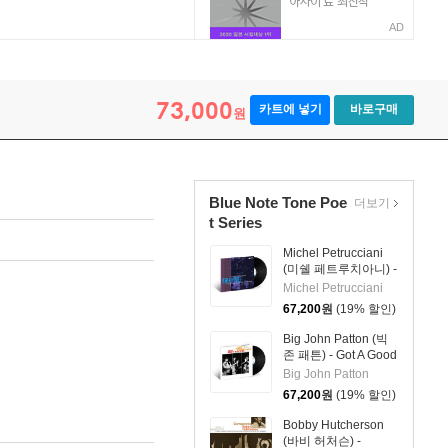
AD
73,000
카트에 넣기
바로구매
원
Blue Note Tone Poe
더보기
t Series
Michel Petrucciani
(미쉘 페트루치아니) -
Power of Three [LP]
Michel Petrucciani
67,200
원
(19% 할인)
Big John Patton (빅
존 패튼) - Got A Good
Thing Goin' [LP]
Big John Patton
67,200
원
(19% 할인)
Bobby Hutcherson
(바비 허처슨) -