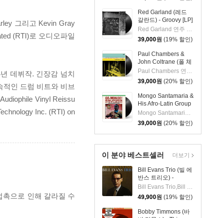
Red Garland (레드
갈란드) - Groovy [LP]
y 그리고 Kevin Gray
Red Garland 연주 외 2명
ed (RTI)로 오디오파일
39,000
원
(19% 할인)
Paul Chambers &
John Coltrane (폴 체
임버스 & 존 콜트레
Paul Chambers 연주 외 1명
4년 데뷔작. 긴장감 넘치
인) - A Jazz
39,000
원
(20% 할인)
Delegation From the
토속적인 드럼 비트와 비브
East: Chamber's
Mongo Santamaria &
phile Vinyl Reissu
Music [LP]
His Afro-Latin Group
echnology Inc. (RTI) on
(몽고 산타마리아 &
Mongo Santamaria 연주
히스 아프로 라틴 그
39,000
원
(20% 할인)
룹) - Go Mongo!
(Feat. Chick Corea)
[LP]
이 분야 베스트셀러
더보기
Bill Evans Trio (빌 에
반스 트리오) -
Portrait In Jazz [LP]
Bill Evans Trio,Bill Evans,Paul Motian,Scott LaFaro,Orrin Keepnews
 접촉으로 인해 갈라질 수
49,900
원
(19% 할인)
Bobby Timmons (바