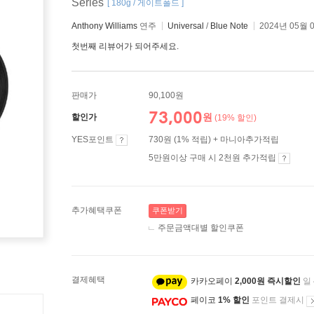
Series
[ 180g / 게이트폴드 ]
Anthony Williams
연주
Universal
/
Blue Note
2024년 05월 
첫번째 리뷰어가 되어주세요.
판매가
90,100원
73,000
원
할인가
(19% 할인)
YES포인트
730원 (1% 적립) + 마니아추가적립
5만원이상 구매 시 2천원 추가적립
추가혜택쿠폰
쿠폰받기
주문금액대별 할인쿠폰
결제혜택
카카오페이
2,000원 즉시할인
일
페이코
1% 할인
포인트 결제시