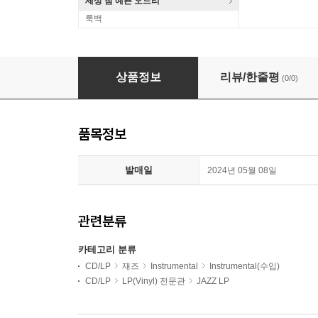
세상 참 예쁜 오드리
룩백
Anthony Williams (앤소니 윌리엄스) - Life Time
상품정보
리뷰/한줄평
(0/0)
품목정보
발매일
2024년 05월 08일
관련분류
카테고리 분류
CD/LP
재즈
Instrumental
Instrumental(수입)
CD/LP
LP(Vinyl) 전문관
JAZZ LP