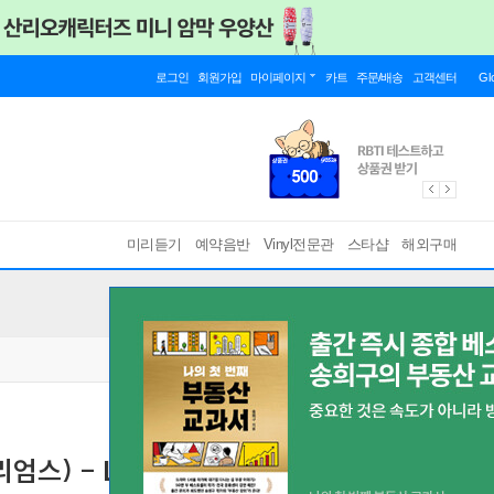
로그인
회원가입
마이페이지
카트
주문/배송
고객센터
Gl
미리듣기
예약음반
Vinyl전문관
스타샵
해외구매
엄스) - Life Time [LP]
Blue Note Tone Poet