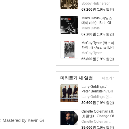
Components [LP]
Bobby Hutcherson
67,200
원
(19% 할인)
Miles Davis (마일스
데이비스) - Birth Of
The Cool [LP]
Miles Davis
67,200
원
(19% 할인)
McCoy Tyner (맥코이
타이너) - Asante [LP]
McCoy Tyner
65,800
원
(19% 할인)
미리듣기 새 앨범
더보기
Larry Goldings /
Peter Bernstein / Bill
Stewart (래리 골딩스
Larry Goldings 연주 외 2명
/ 피터 번스타인 / 빌
30,600
원
(19% 할인)
스튜어트) - Rhombus
Ornette Coleman (오
넷 콜맨) - Change Of
r, Mastered by Kevin Gr
The Century [LP]
Ornette Coleman 연주
39,000
원
(19% 할인)