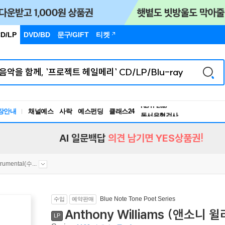
D/LP
DVD/BD
문구
/GIFT
티켓
독서유형검사
RBTI Lab
장안내
채널예스
사락
예스펀딩
클래스24
독서유형검사
AI 일문백답
의견 남기면 YES상품권!
trumental(수...
Blue Note Tone Poet Series
수입
예약판매
Anthony Williams (앤소니 윌리
LP