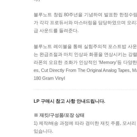
블루노트 창립 80주년을 기념하여 발표한 한정수량으로 발매한
가 각각 프로듀서와 마스터링을 담당하였으며 오리지널 아날로
급 사운드를 들려준다.
블루노트 레이블을 통해 실험주의적 포스트밥 사운드를 추
는 완급조절과 마치 인상파 화풍을 연상시키는 강렬한 이
라폰의 오묘한 조화가 인상적인 ‘Memory’등 다양한 중장편이 수록되
es, Cut Directly From The Original Analog Tapes, 
180 Gram Vinyl
LP 구매시 참고 사항 안내드립니다.
※ 재킷/구성품/포장 상태
1) 제작/배송 과정에 따라 경미한 재킷 주름, 모서
있습니다.