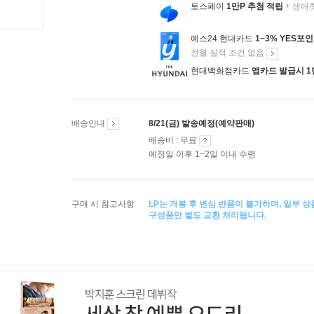
토스페이
1만P 추첨 적립
+ 생애
예스24 현대카드
1~3% YES포
전월 실적 조건 없음
현대백화점카드
앱카드 발급시 1
배송안내
8/21(금) 발송예정(예약판매)
배송비 : 무료
예정일 이후 1~2일 이내 수령
구매 시 참고사항
LP는 개봉 후 변심 반품이 불가하며, 일부 
구성품만 별도 교환 처리됩니다.