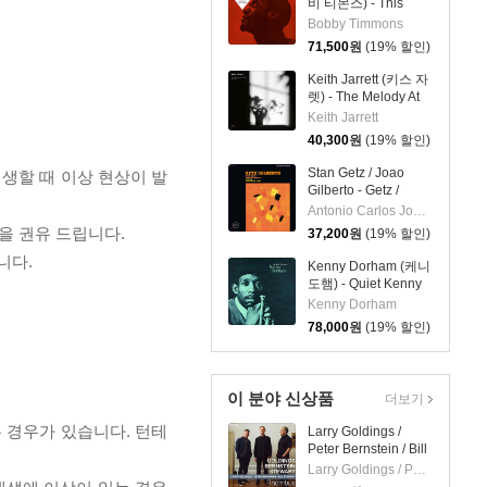
비 티몬스) - This
Here Is Bobby
Bobby Timmons
Timmons [LP]
71,500
원
(19% 할인)
Keith Jarrett (키스 자
렛) - The Melody At
Night, With You [LP]
Keith Jarrett
40,300
원
(19% 할인)
Stan Getz / Joao
재생할 때 이상 현상이 발
Gilberto - Getz /
Gilberto (스탄 게츠,
Antonio Carlos Jobim,Milton Banana,Stan Getz,Astrud Gilberto,Sebastiao Neto,Joao Gilberto
조앙 질베르토) [LP]
을 권유 드립니다.
37,200
원
(19% 할인)
니다.
Kenny Dorham (케니
도햄) - Quiet Kenny
[LP]
Kenny Dorham
78,000
원
(19% 할인)
이 분야 신상품
더보기
 경우가 있습니다. 턴테
Larry Goldings /
Peter Bernstein / Bill
Stewart (래리 골딩스
Larry Goldings / Peter Bernstein / Bill Stewart
/ 피터 번스타인 / 빌