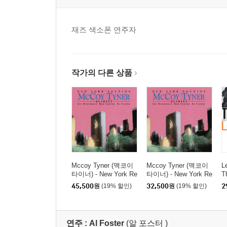
재즈 색소폰 연주자
작가의 다른 상품
Mccoy Tyner (맥코이
Mccoy Tyner (맥코이
L
타이너) - New York Re
타이너) - New York Re
T
union [SACD Hybrid]
union [MQA-CD]
45,500
원
(19% 할인)
32,500
원
(19% 할인)
2
연주 :
Al Foster
(알 포스터 )