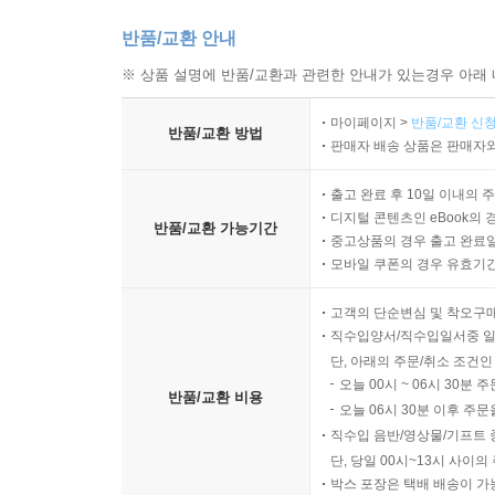
반품/교환 안내
※ 상품 설명에 반품/교환과 관련한 안내가 있는경우 아래 
마이페이지 >
반품/교환 신청
반품/교환 방법
판매자 배송 상품은 판매자와
출고 완료 후 10일 이내의 
디지털 콘텐츠인 eBook의 
반품/교환 가능기간
중고상품의 경우 출고 완료일
모바일 쿠폰의 경우 유효기간(
고객의 단순변심 및 착오구
직수입양서/직수입일서중 일
단, 아래의 주문/취소 조건인
오늘 00시 ~ 06시 30분 
반품/교환 비용
오늘 06시 30분 이후 주문
직수입 음반/영상물/기프트 
단, 당일 00시~13시 사이
박스 포장은 택배 배송이 가