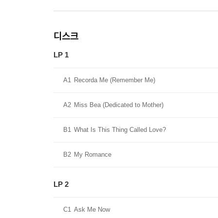
디스크
LP 1
A1
Recorda Me (Remember Me)
A2
Miss Bea (Dedicated to Mother)
B1
What Is This Thing Called Love?
B2
My Romance
LP 2
C1
Ask Me Now