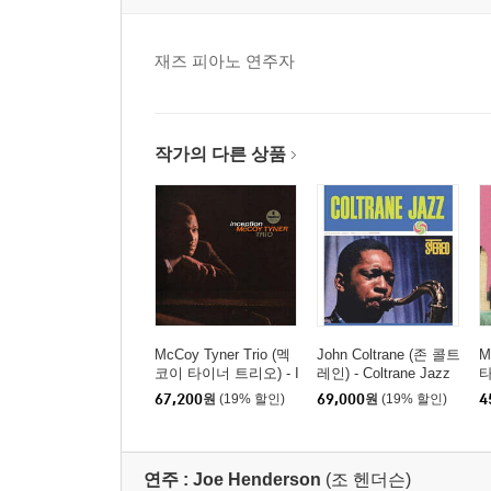
재즈 피아노 연주자
작가의 다른 상품
McCoy Tyner Trio (멕
John Coltrane (존 콜트
M
코이 타이너 트리오) - I
레인) - Coltrane Jazz
타
nception [LP]
[SACD Hybrid]
u
67,200
원
(19% 할인)
69,000
원
(19% 할인)
4
연주 :
Joe Henderson
(조 헨더슨)