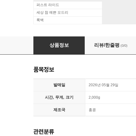
퍼스트 라이드
세상 참 예쁜 오드리
룩백
Mccoy Tyner (맥코이 타이너) - New York Reu
상품정보
리뷰/한줄평
(0/0)
품목정보
발매일
2026년 05월 29일
시간, 무게, 크기
2,000g
제조국
홍콩
관련분류