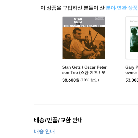
이 상품을 구입하신 분들이 산
분야 연관 상품
Stan Getz / Oscar Peter
Gary P
son Trio (스탄 게츠 / 오
owne
스카 피터슨 트리오) - St
타우너) 
38,600
원
(19% 할인)
53,30
an Getz And The Oscar
Peterson Trio [LP]
배송/반품/교환 안내
배송 안내