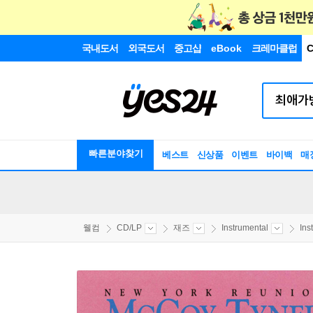
국내도서
외국도서
중고샵
eBook
크레마클럽
C
빠른분야찾기
베스트
신상품
이벤트
바이백
매
웰컴
CD/LP
재즈
Instrumental
Ins