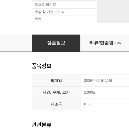
퍼스트 라이드
세상 참 예쁜 오드리
룩백
McCoy Tyner Trio (멕코이 타이너 트리오) - Incep
상품정보
리뷰/한줄평
(0/0)
품목정보
발매일
2026년 06월 11일
시간, 무게, 크기
2,000g
제조국
미국
관련분류