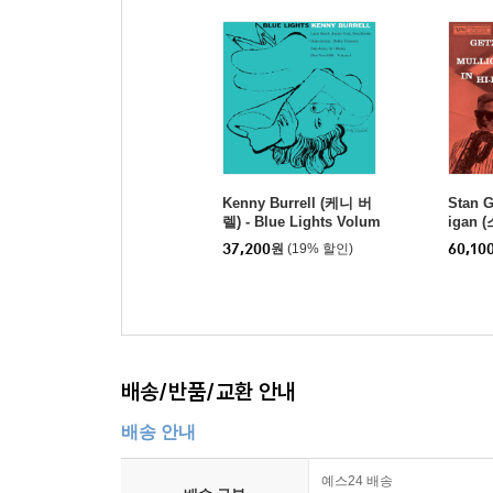
Kenny Burrell (케니 버
Stan G
렐) - Blue Lights Volum
igan
e 1 [LP]
멀리건) 
37,200
원
(19% 할인)
60,10
ulligan
배송/반품/교환 안내
배송 안내
예스24 배송