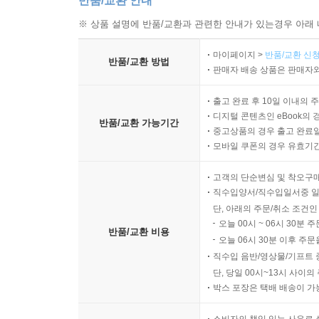
반품/교환 안내
※ 상품 설명에 반품/교환과 관련한 안내가 있는경우 아래 
마이페이지 >
반품/교환 신청
반품/교환 방법
판매자 배송 상품은 판매자와
출고 완료 후 10일 이내의 
디지털 콘텐츠인 eBook의 
반품/교환 가능기간
중고상품의 경우 출고 완료일
모바일 쿠폰의 경우 유효기간(
고객의 단순변심 및 착오구
직수입양서/직수입일서중 일
단, 아래의 주문/취소 조건인
오늘 00시 ~ 06시 30분 
반품/교환 비용
오늘 06시 30분 이후 주문
직수입 음반/영상물/기프트 
단, 당일 00시~13시 사이
박스 포장은 택배 배송이 가