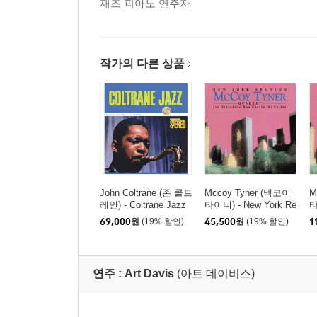
재즈 피아노 연주자
작가의 다른 상품
John Coltrane (존 콜트
Mccoy Tyner (맥코이
M
레인) - Coltrane Jazz
타이너) - New York Re
타
[SACD Hybrid]
union [SACD Hybrid]
u
69,000
원
(19% 할인)
45,500
원
(19% 할인)
1
연주 :
Art Davis
(아트 데이비스)