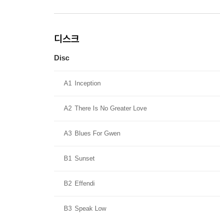
디스크
Disc
A1
Inception
A2
There Is No Greater Love
A3
Blues For Gwen
B1
Sunset
B2
Effendi
B3
Speak Low