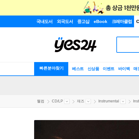
국내도서
외국도서
중고샵
eBook
크레마클럽
C
빠른분야찾기
베스트
신상품
이벤트
바이백
매
웰컴
CD/LP
재즈
Instrumental
Ins