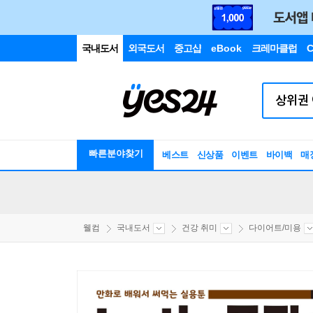
국내도서
외국도서
중고샵
eBook
크레마클럽
C
빠른분야찾기
베스트
신상품
이벤트
바이백
매
웰컴
국내도서
건강 취미
다이어트/미용