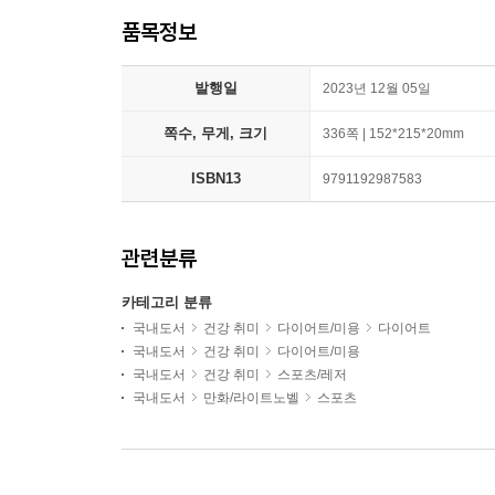
품목정보
발행일
2023년 12월 05일
쪽수, 무게, 크기
336쪽 | 152*215*20mm
ISBN13
9791192987583
관련분류
카테고리 분류
국내도서
건강 취미
다이어트/미용
다이어트
국내도서
건강 취미
다이어트/미용
국내도서
건강 취미
스포츠/레저
국내도서
만화/라이트노벨
스포츠