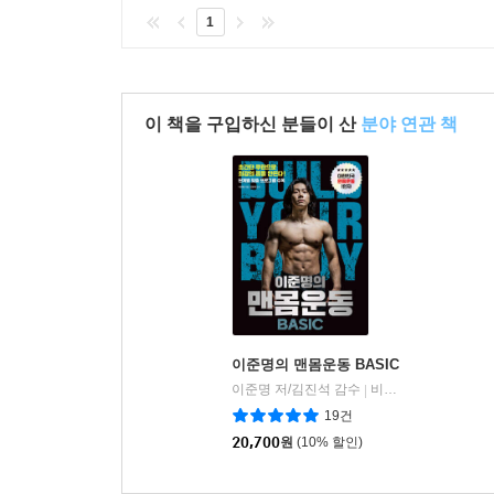
1
이 책을 구입하신 분들이 산
분야 연관 책
이준명의 맨몸운동 BASIC
이준명 저/김진석 감수
비타북스(VITABOOKS)
|
19건
20,700
원
(10% 할인)