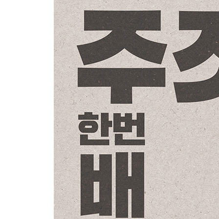
17화 백포지션 탈출 - 191
18화 아메리카나 - 201
19화 베이스볼 초크 - 211
20화 도복을 이용한 초크 - 221
21화 백 초크 - 231
22화 보우앤애로우 초크 - 241
23화 리어네이키드 초크 - 251
24화 마운트 공략(1) 트라이앵글 초크 - 261
25화 마운트 공략(2) 이제키엘 초크 - 271
26화 마운트 공략(3) S 마운트 암바 - 281
27화 리스트 락 - 291
28화 앵클 락 - 301
29화 니바 - 311
30화 승급 - 321
에필로그 - 333