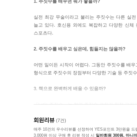
1. 주짓수를 배우면 뭐가 좋을까?
실전 최강 무술이라고 불리는 주짓수는 다른 실전
늘고 있다. 호신용 외에도 복잡하고 다양한 신체
스포츠다.
2. 주짓수를 배우고 싶은데, 힘들지는 않을까?
어떤 일이든 시작이 어렵다. 그동안 주짓수를 배우고
형식으로 주짓수의 장점부터 다양한 기술 등 주짓수가
3. 책으로 완벽하게 배울 수 있을까?
『Let’s 주짓수』는 현역 주짓수 코치가 직접 그
있다. 하. 지. 만. 만화로 모든 기술을 완벽하게
회원리뷰
추천한다.
(7건)
매주 10건의 우수리뷰를 선정하여 YES포인트 3만원을 드
3,000원 이상 구매 후 리뷰 작성 시
일반회원 300원, 마니아
이 책의 대상 독자