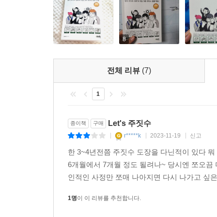
8
전체 리뷰
(7)
1
Let's 주짓수
종이책
구매
r*****k
2023-11-19
신고
|
|
|
한 3~4년전쯤 주짓수 도장을 다닌적이 있다 
6개월에서 7개월 정도 될려나~ 당시엔 쪼오끔
인적인 사정만 쪼매 나아지면 다시 나가고 싶은데.
1명
이 이 리뷰를 추천합니다.