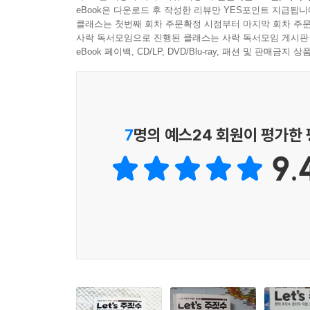
eBook은 다운로드 후 작성한 리뷰만 YES포인트 지급됩니
클래스는 첫번째 회차 주문확정 시점부터 마지막 회차 주문
· 주짓수를 배우고 싶은데, 막상 시작하려니 걱정부
사락 독서모임으로 진행된 클래스는 사락 독서모임 게시판
· 주짓수에 막 입문하여 앞으로 배울 기술들을 가볍
eBook 페이백, CD/LP, DVD/Blu-ray, 패션 및 판매금
· 호신술로 어떤 운동을 시작할지 고민 중인 사람
· 만화를 보면서 재미도 느끼고, 새로운 정보도 얻고
7
명의 예스24 회원이 평가한
9.