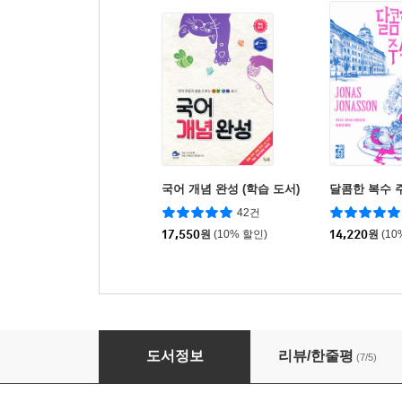
국어 개념 완성 (학습 도서)
달콤한 복수 
42건
17,550
원
(10% 할인)
14,220
원
(10
Let's 주짓수
도서정보
리뷰/한줄평
(7/5)